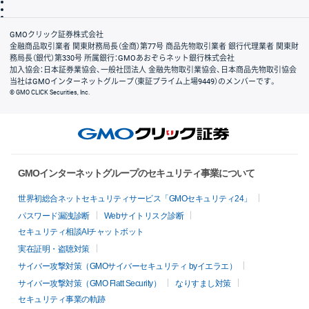
信託保全
リスク説明
会社案内
GMOクリック証券株式会社
金融商品取引業者 関東財務局長（金商）第77号 商品先物取引業者 銀行代理業者 関東財
務局長（銀代）第330号 所属銀行：GMOあおぞらネット銀行株式会社
加入協会：日本証券業協会、一般社団法人 金融先物取引業協会、日本商品先物取引協会
当社はGMOインターネットグループ（東証プライム上場9449）のメンバーです。
© GMO CLICK Securities, Inc.
GMOインターネットグループのセキュリティ事業について
世界初総合ネットセキュリティサービス「GMOセキュリティ24」
パスワード漏洩診断
Webサイトリスク診断
セキュリティ相談AIチャットボット
実在証明・盗聴対策
サイバー攻撃対策（GMOサイバーセキュリティ byイエラエ）
サイバー攻撃対策（GMO Flatt Security）
なりすまし対策
セキュリティ事業の軌跡