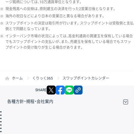
ージ銘柄については、10万通貨単位となります。
※
現金残高への反映は、原則建玉の決済を行った2営業日後となります。
※
海外の祝日などにより日本の営業日と異なる場合があります。
※
スワップポイントの決定は取引所が行います。スワップポイントは受取側と支払
側とで同額となっています。
※
インターバンク市場の状況によっては、高金利通貨の買建玉を保有している場合
でもスワップポイントの支払いが、また、売建玉を保有している場合でもスワッ
プポイントの受け取りが生じる場合があります。
ホーム
くりっく365
スワップポイントカレンダー
X
facebook
LINE
リンクをコピー
SHARE
各種方針・規程・会社案内
取引規程・約款
サイトマップ
その他のご案内
個人情報保護方針
最良執行方針
サイトのご利用について
ディスクレイマー