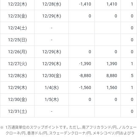
12/22(木)
12/28(水)
-1,410
1,410
1
12/23(金)
12/29(木)
0
0
0
12/24(土)
-
0
12/25(日)
-
0
12/26(月)
12/29(木)
0
0
0
12/27(火)
12/29(木)
-1,390
1,390
1
12/28(水)
12/30(金)
-8,880
8,880
5
12/29(木)
1/4(水)
-1,560
1,560
1
12/30(金)
1/5(木)
0
0
0
12/31(土)
-
0
※
1万通貨単位のスワップポイントです。ただし、南アフリカランド/円、ノルウェー
クローネ/円、香港ドル/円、スウェーデンクローナ/円、メキシコペソ/円およびラ