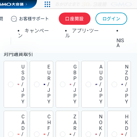
問
お客様
サポート
口座開設
ログイン
キャンペー
アプリ・ツー
ン
ル
NIS
A
対円通貨取引
U
E
G
A
N
S
U
B
U
Z
D
R
P
D
D
/
/
/
/
/
J
J
J
J
J
P
P
P
P
P
Y
Y
Y
Y
Y
C
C
Z
N
H
A
H
A
O
K
D
F
R
K
D
/
/
/
/
/