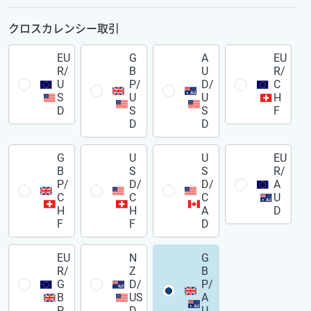
クロスカレンシー取引
EU
G
A
EU
R/
B
U
R/
U
P/
D/
C
S
U
U
H
D
S
S
F
D
D
G
U
U
EU
B
S
S
R/
P/
D/
D/
A
C
C
C
U
H
H
A
D
F
F
D
EU
N
G
R/
Z
B
G
D/
P/
B
US
A
P
D
U