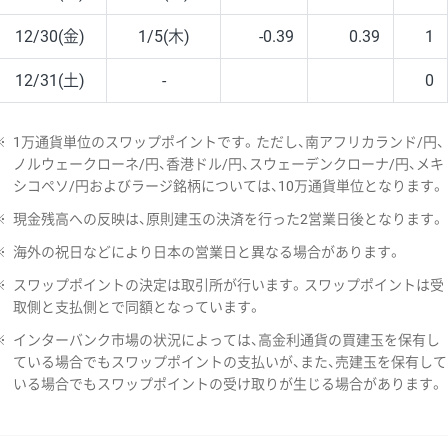
12/30(金)
1/5(木)
-0.39
0.39
1
12/31(土)
-
0
※
1万通貨単位のスワップポイントです。ただし、南アフリカランド/円、
ノルウェークローネ/円、香港ドル/円、スウェーデンクローナ/円、メキ
シコペソ/円およびラージ銘柄については、10万通貨単位となります。
※
現金残高への反映は、原則建玉の決済を行った2営業日後となります。
※
海外の祝日などにより日本の営業日と異なる場合があります。
※
スワップポイントの決定は取引所が行います。スワップポイントは受
取側と支払側とで同額となっています。
※
インターバンク市場の状況によっては、高金利通貨の買建玉を保有し
ている場合でもスワップポイントの支払いが、また、売建玉を保有して
いる場合でもスワップポイントの受け取りが生じる場合があります。