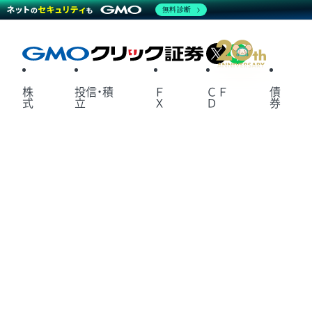
無料診断
X
LINE
株
投信・積
Ｆ
ＣＦ
債
式
立
Ｘ
Ｄ
券