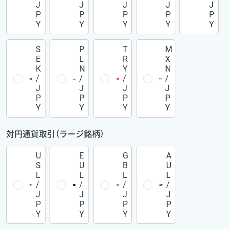
J
J
J
J
J
P
P
P
P
P
Y
Y
Y
Y
Y
S
P
T
M
E
L
R
X
K
N
Y
N
/
/
/
/
J
J
J
J
P
P
P
P
Y
Y
Y
Y
対円通貨取引（ラージ銘柄）
U
E
G
A
S
U
B
U
L
L
L
L
/
/
/
/
J
J
J
J
P
P
P
P
Y
Y
Y
Y