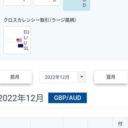
D
クロスカレンシー取引（ラージ銘柄）
EU
L/
U
SL
前月
翌月
2022年12月
GBP/AUD
付