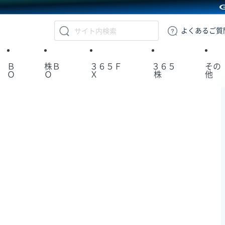
GMOクリック証券
よくある
ご質
Ｂ
株Ｂ
３６５Ｆ
３６５
その
Ｏ
Ｏ
Ｘ
株
他