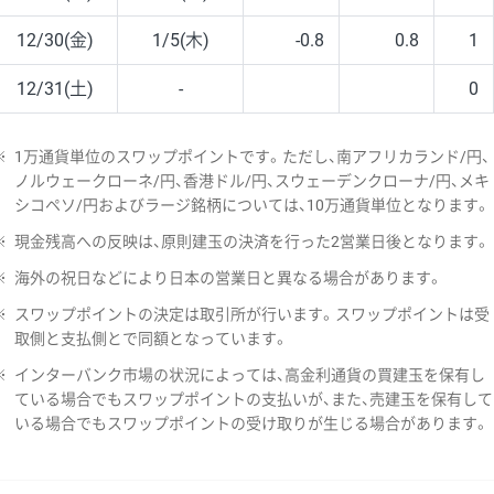
12/30(金)
1/5(木)
-0.8
0.8
1
12/31(土)
-
0
※
1万通貨単位のスワップポイントです。ただし、南アフリカランド/円、
ノルウェークローネ/円、香港ドル/円、スウェーデンクローナ/円、メキ
シコペソ/円およびラージ銘柄については、10万通貨単位となります。
※
現金残高への反映は、原則建玉の決済を行った2営業日後となります。
※
海外の祝日などにより日本の営業日と異なる場合があります。
※
スワップポイントの決定は取引所が行います。スワップポイントは受
取側と支払側とで同額となっています。
※
インターバンク市場の状況によっては、高金利通貨の買建玉を保有し
ている場合でもスワップポイントの支払いが、また、売建玉を保有して
いる場合でもスワップポイントの受け取りが生じる場合があります。