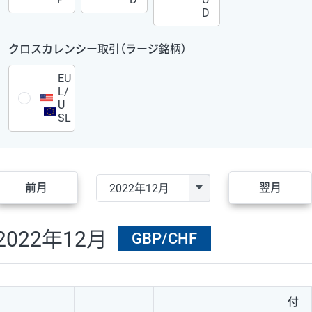
D
クロスカレンシー取引（ラージ銘柄）
EU
L/
U
SL
前月
翌月
2022年12月
GBP/CHF
付