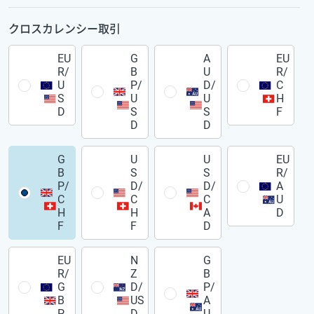
クロスカレンシー取引
EU
G
A
EU
R/
B
U
R/
U
P/
D/
C
S
U
U
H
D
S
S
F
D
D
G
U
U
EU
B
S
S
R/
P/
D/
D/
A
C
C
C
U
H
H
A
D
F
F
D
EU
N
G
R/
Z
B
G
D/
P/
B
US
A
P
D
U