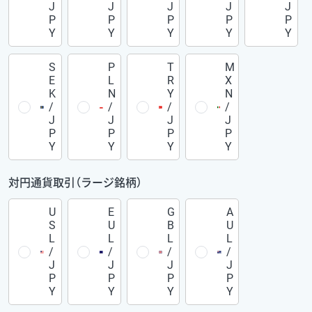
J
J
J
J
J
P
P
P
P
P
Y
Y
Y
Y
Y
S
P
T
M
E
L
R
X
K
N
Y
N
/
/
/
/
J
J
J
J
P
P
P
P
Y
Y
Y
Y
対円通貨取引（ラージ銘柄）
U
E
G
A
S
U
B
U
L
L
L
L
/
/
/
/
J
J
J
J
P
P
P
P
Y
Y
Y
Y