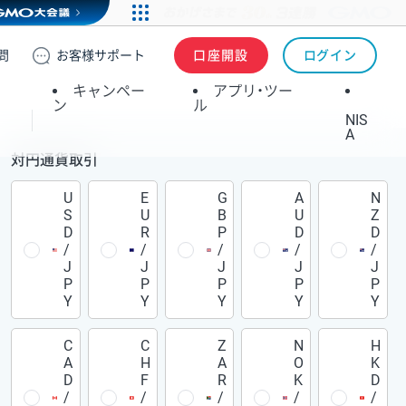
問
お客様
サポート
口座開設
ログイン
キャンペー
アプリ・ツー
ン
ル
NIS
A
対円通貨取引
U
E
G
A
N
S
U
B
U
Z
D
R
P
D
D
/
/
/
/
/
J
J
J
J
J
P
P
P
P
P
Y
Y
Y
Y
Y
C
C
Z
N
H
A
H
A
O
K
D
F
R
K
D
/
/
/
/
/