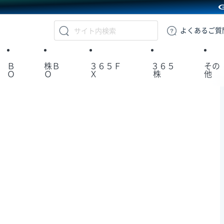
GMOクリック証券
よくある
ご質
Ｂ
株Ｂ
３６５Ｆ
３６５
その
Ｏ
Ｏ
Ｘ
株
他