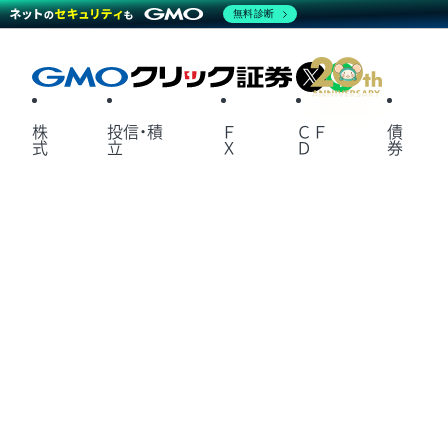
無料診断
X
LINE
株
投信・積
Ｆ
ＣＦ
債
式
立
Ｘ
Ｄ
券