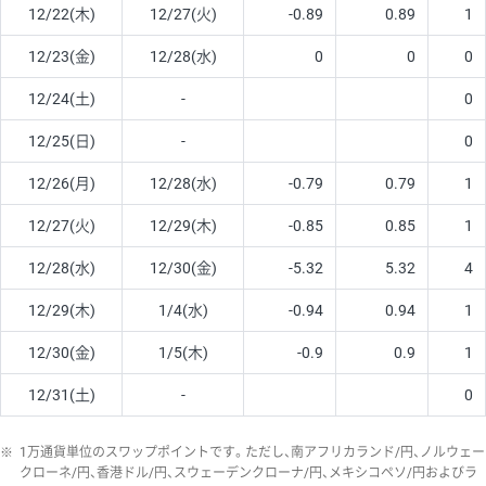
12/22(木)
12/27(火)
-0.89
0.89
1
12/23(金)
12/28(水)
0
0
0
12/24(土)
-
0
12/25(日)
-
0
12/26(月)
12/28(水)
-0.79
0.79
1
12/27(火)
12/29(木)
-0.85
0.85
1
12/28(水)
12/30(金)
-5.32
5.32
4
12/29(木)
1/4(水)
-0.94
0.94
1
12/30(金)
1/5(木)
-0.9
0.9
1
12/31(土)
-
0
※
1万通貨単位のスワップポイントです。ただし、南アフリカランド/円、ノルウェー
クローネ/円、香港ドル/円、スウェーデンクローナ/円、メキシコペソ/円およびラ