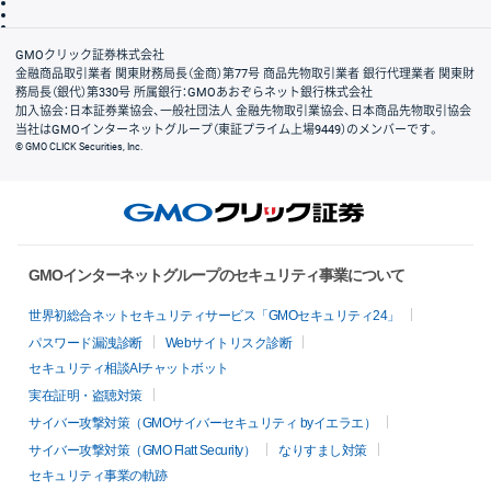
信託保全
リスク説明
会社案内
GMOクリック証券株式会社
金融商品取引業者 関東財務局長（金商）第77号 商品先物取引業者 銀行代理業者 関東財
務局長（銀代）第330号 所属銀行：GMOあおぞらネット銀行株式会社
加入協会：日本証券業協会、一般社団法人 金融先物取引業協会、日本商品先物取引協会
当社はGMOインターネットグループ（東証プライム上場9449）のメンバーです。
© GMO CLICK Securities, Inc.
GMOインターネットグループのセキュリティ事業について
世界初総合ネットセキュリティサービス「GMOセキュリティ24」
パスワード漏洩診断
Webサイトリスク診断
セキュリティ相談AIチャットボット
実在証明・盗聴対策
サイバー攻撃対策（GMOサイバーセキュリティ byイエラエ）
サイバー攻撃対策（GMO Flatt Security）
なりすまし対策
セキュリティ事業の軌跡