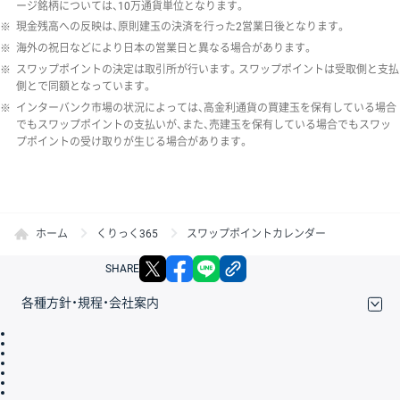
ージ銘柄については、10万通貨単位となります。
※
現金残高への反映は、原則建玉の決済を行った2営業日後となります。
※
海外の祝日などにより日本の営業日と異なる場合があります。
※
スワップポイントの決定は取引所が行います。スワップポイントは受取側と支払
側とで同額となっています。
※
インターバンク市場の状況によっては、高金利通貨の買建玉を保有している場合
でもスワップポイントの支払いが、また、売建玉を保有している場合でもスワッ
プポイントの受け取りが生じる場合があります。
ホーム
くりっく365
スワップポイントカレンダー
X
facebook
LINE
リンクをコピー
SHARE
各種方針・規程・会社案内
取引規程・約款
サイトマップ
その他のご案内
個人情報保護方針
最良執行方針
サイトのご利用について
ディスクレイマー