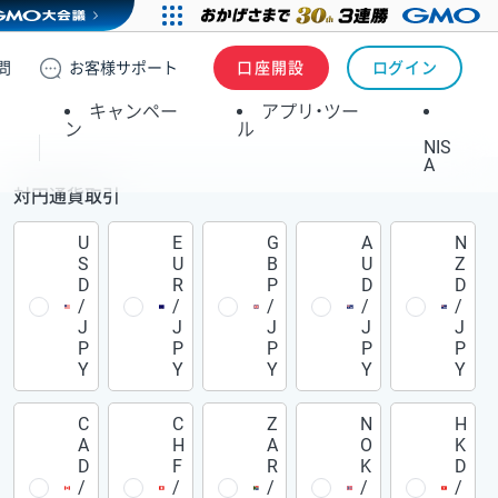
問
お客様
サポート
口座開設
ログイン
キャンペー
アプリ・ツー
ン
ル
NIS
A
対円通貨取引
U
E
G
A
N
S
U
B
U
Z
D
R
P
D
D
/
/
/
/
/
J
J
J
J
J
P
P
P
P
P
Y
Y
Y
Y
Y
C
C
Z
N
H
A
H
A
O
K
D
F
R
K
D
/
/
/
/
/