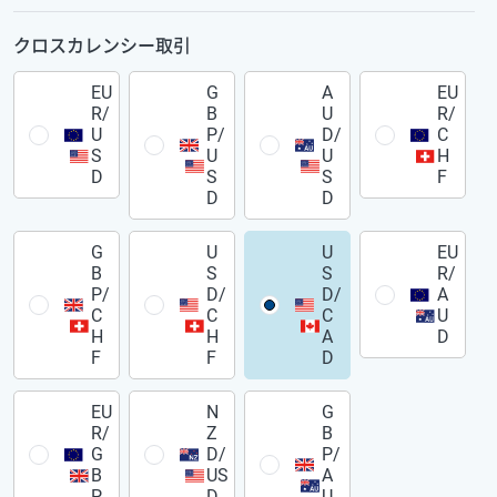
クロスカレンシー取引
EU
G
A
EU
R/
B
U
R/
U
P/
D/
C
S
U
U
H
D
S
S
F
D
D
G
U
U
EU
B
S
S
R/
P/
D/
D/
A
C
C
C
U
H
H
A
D
F
F
D
EU
N
G
R/
Z
B
G
D/
P/
B
US
A
P
D
U