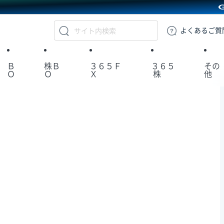
GMOクリック証券
よくある
ご質
Ｂ
株Ｂ
３６５Ｆ
３６５
その
Ｏ
Ｏ
Ｘ
株
他