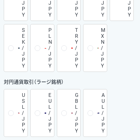
J
J
J
J
J
P
P
P
P
P
Y
Y
Y
Y
Y
S
P
T
M
E
L
R
X
K
N
Y
N
/
/
/
/
J
J
J
J
P
P
P
P
Y
Y
Y
Y
対円通貨取引（ラージ銘柄）
U
E
G
A
S
U
B
U
L
L
L
L
/
/
/
/
J
J
J
J
P
P
P
P
Y
Y
Y
Y