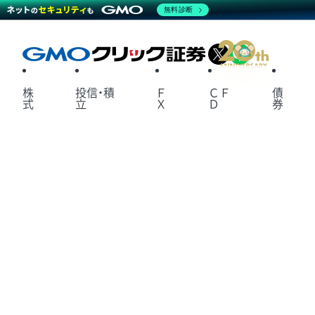
無料診断
X
LINE
株
投信・積
Ｆ
ＣＦ
債
式
立
Ｘ
Ｄ
券