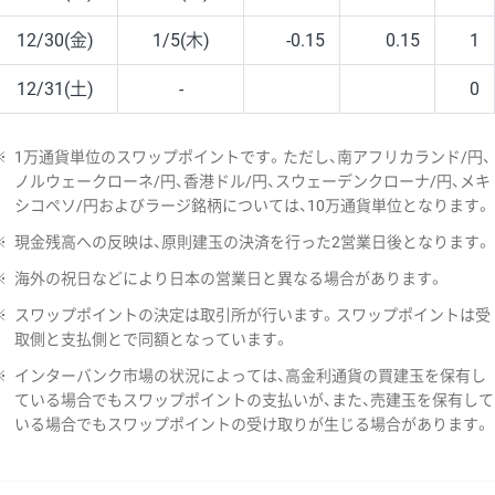
12/30(金)
1/5(木)
-0.15
0.15
1
12/31(土)
-
0
※
1万通貨単位のスワップポイントです。ただし、南アフリカランド/円、
ノルウェークローネ/円、香港ドル/円、スウェーデンクローナ/円、メキ
シコペソ/円およびラージ銘柄については、10万通貨単位となります。
※
現金残高への反映は、原則建玉の決済を行った2営業日後となります。
※
海外の祝日などにより日本の営業日と異なる場合があります。
※
スワップポイントの決定は取引所が行います。スワップポイントは受
取側と支払側とで同額となっています。
※
インターバンク市場の状況によっては、高金利通貨の買建玉を保有し
ている場合でもスワップポイントの支払いが、また、売建玉を保有して
いる場合でもスワップポイントの受け取りが生じる場合があります。