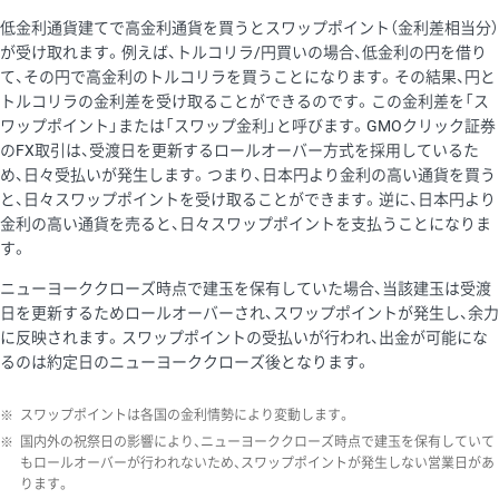
低金利通貨建てで高金利通貨を買うとスワップポイント（金利差相当分）
が受け取れます。例えば、トルコリラ/円買いの場合、低金利の円を借り
て、その円で高金利のトルコリラを買うことになります。その結果、円と
トルコリラの金利差を受け取ることができるのです。この金利差を「ス
ワップポイント」または「スワップ金利」と呼びます。GMOクリック証券
のFX取引は、受渡日を更新するロールオーバー方式を採用しているた
め、日々受払いが発生します。つまり、日本円より金利の高い通貨を買う
と、日々スワップポイントを受け取ることができます。逆に、日本円より
金利の高い通貨を売ると、日々スワップポイントを支払うことになりま
す。
ニューヨーククローズ時点で建玉を保有していた場合、当該建玉は受渡
日を更新するためロールオーバーされ、スワップポイントが発生し、余力
に反映されます。スワップポイントの受払いが行われ、出金が可能にな
るのは約定日のニューヨーククローズ後となります。
※
スワップポイントは各国の金利情勢により変動します。
※
国内外の祝祭日の影響により、ニューヨーククローズ時点で建玉を保有していて
もロールオーバーが行われないため、スワップポイントが発生しない営業日があ
ります。