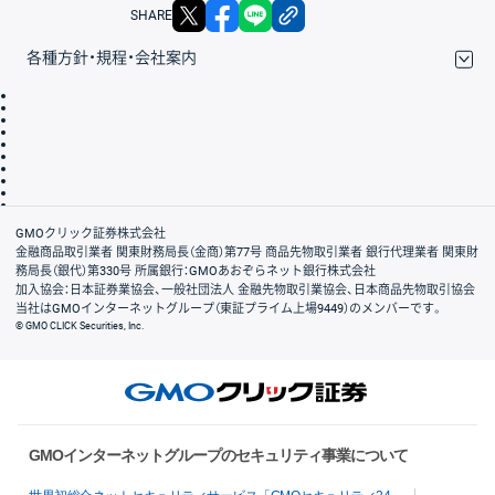
X
facebook
LINE
リンクをコピー
SHARE
各種方針・規程・会社案内
取引規程・約款
サイトマップ
その他のご案内
個人情報保護方針
最良執行方針
サイトのご利用について
ディスクレイマー
信託保全
リスク説明
会社案内
GMOクリック証券株式会社
金融商品取引業者 関東財務局長（金商）第77号 商品先物取引業者 銀行代理業者 関東財
務局長（銀代）第330号 所属銀行：GMOあおぞらネット銀行株式会社
加入協会：日本証券業協会、一般社団法人 金融先物取引業協会、日本商品先物取引協会
当社はGMOインターネットグループ（東証プライム上場9449）のメンバーです。
© GMO CLICK Securities, Inc.
GMOインターネットグループのセキュリティ事業について