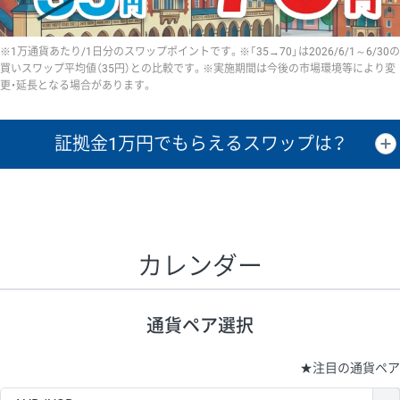
※1万通貨あたり/1日分のスワップポイントです。※「35→70」は2026/6/1～6/30の
買いスワップ平均値（35円）との比較です。※実施期間は今後の市場環境等により変
更・延長となる場合があります。
証拠金1万円で
もらえるスワップは？
証拠金1万円あたりのスワップポイントは、取引の資金効率を示した参
考値です。
CHF/JPY、EUR/USD、GBP/USD、NZD/USD、EUR/GBP、EUR/AUD、
GBP/AUDは売スワップの値です。
カレンダー
1万通貨
証拠金
あたりの
1日の
1万円あたりの
通貨ペア
取引証拠金
スワップ
ポイント
スワップ
ポイント
通貨ペア選択
▲
▼
昇順
降順
昇順
降順
昇順
降順
USD/JPY
154円
65,020円
23.6円
★
注目の通貨ペア
EUR/JPY
75円
74,270円
10円