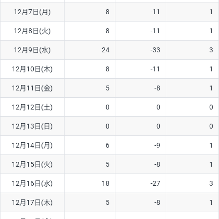
12月7日(月)
8
-11
1
AUD/USD
16円
44,990円
3.5円
12月8日(火)
8
-11
1
NZD/USD
41円
36,920円
11.1円
12月9日(水)
24
-33
3
EUR/GBP
71円
74,270円
9.5円
EUR/AUD
103円
74,270円
13.8円
12月10日(木)
8
-11
1
GBP/AUD
43円
86,230円
4.9円
12月11日(金)
5
-8
1
AUD/NZD
66円
44,990円
14.6円
12月12日(土)
0
0
0
EUR/CHF
111円
74,270円
14.9円
12月13日(日)
0
0
0
GBP/CHF
220円
86,230円
25.5円
12月14日(月)
6
-9
1
USD/CHF
160円
65,030円
24.6円
12月15日(火)
5
-8
1
※2026/6/30の当社のスワップポイントおよび、同日の為替レート
12月16日(水)
18
-27
3
に基づいて算出。
※取引証拠金は同日の当社為替レート（ニューヨーククローズ・
12月17日(木)
5
-8
1
MIDレート）に基づいて算出。
※ハンガリーフォリント/円と南アフリカランド/円とメキシコペ