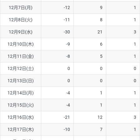
12月7日(月)
-12
9
1
AUD/USD
12円
44,260円
2.7円
12月8日(火)
-11
8
1
NZD/USD
27円
37,070円
7.2円
12月9日(水)
-30
21
3
EUR/GBP
74円
72,660円
10.1円
EUR/AUD
102円
72,650円
14円
12月10日(木)
-9
6
1
GBP/AUD
32円
84,960円
3.7円
12月11日(金)
-8
5
1
AUD/NZD
55円
44,260円
12.4円
12月12日(土)
0
0
0
EUR/CHF
98円
72,680円
13.4円
12月13日(日)
0
0
0
GBP/CHF
210円
84,990円
24.7円
12月14日(月)
-4
1
1
USD/CHF
148円
63,050円
23.4円
12月15日(火)
-4
1
1
※2026/7/31の当社のスワップポイントおよび、同日の為替レート
12月16日(水)
-21
12
3
に基づいて算出。
※取引証拠金は同日の当社為替レート（ニューヨーククローズ・
12月17日(木)
-10
7
1
MIDレート）に基づいて算出。
※ハンガリーフォリント/円と南アフリカランド/円とメキシコペ