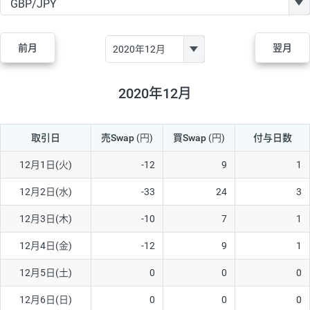
GBP/JPY
182円
84,970円
21.4円
AUD/JPY
111円
44,250円
25円
前月
翌月
NZD/JPY
48円
37,070円
12.9円
CAD/JPY
40円
44,970円
8.8円
2020年12月
CHF/JPY
28円
78,060円
3.5円
取引日
売Swap
(円)
買Swap
(円)
付与日数
TRY/JPY
25円
1,330円
187.9円
CZK/JPY
5円
3,000円
16.6円
12月1日(火)
-12
9
1
PLN/JPY
70円
16,870円
41.4円
12月2日(水)
-33
24
3
HUF/JPY
12円
2,000円
60円
12月3日(木)
-10
7
1
ZAR/JPY
130円
38,040円
34.1円
12月4日(金)
-12
9
1
MXN/JPY
140円
36,350円
38.5円
12月5日(土)
0
0
0
EUR/USD
60円
72,670円
8.2円
12月6日(日)
0
0
0
GBP/USD
1円
84,980円
0.1円