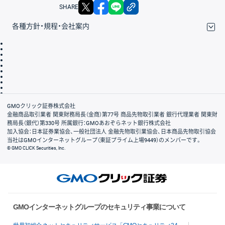
X
facebook
LINE
リンクをコピー
SHARE
各種方針・規程・会社案内
取引規程・約款
サイトマップ
その他のご案内
個人情報保護方針
最良執行方針
サイトのご利用について
ディスクレイマー
信託保全
リスク説明
会社案内
GMOクリック証券株式会社
金融商品取引業者 関東財務局長（金商）第77号 商品先物取引業者 銀行代理業者 関東財
務局長（銀代）第330号 所属銀行：GMOあおぞらネット銀行株式会社
加入協会：日本証券業協会、一般社団法人 金融先物取引業協会、日本商品先物取引協会
当社はGMOインターネットグループ（東証プライム上場9449）のメンバーです。
© GMO CLICK Securities, Inc.
GMOインターネットグループのセキュリティ事業について