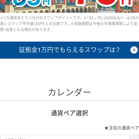
※1万通貨あたり/1日分のスワップポイントです。※「35→70」は2026/6/1～6/30の
買いスワップ平均値（35円）との比較です。※実施期間は今後の市場環境等により変
更・延長となる場合があります。
証拠金1万円で
もらえるスワップは？
証拠金1万円あたりのスワップポイントは、取引の資金効率を示した参
考値です。
CHF/JPY、EUR/USD、GBP/USD、NZD/USD、EUR/GBP、EUR/AUD、
GBP/AUDは売スワップの値です。
カレンダー
1万通貨
証拠金
あたりの
1日の
1万円あたりの
通貨ペア
取引証拠金
スワップ
ポイント
スワップ
ポイント
通貨ペア選択
▲
▼
昇順
降順
昇順
降順
昇順
降順
USD/JPY
161円
63,050円
25.5円
★
注目の通貨ペア
EUR/JPY
80円
72,570円
11円