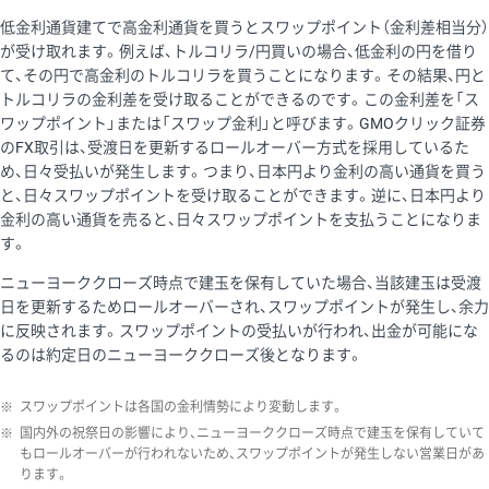
低金利通貨建てで高金利通貨を買うとスワップポイント（金利差相当分）
が受け取れます。例えば、トルコリラ/円買いの場合、低金利の円を借り
て、その円で高金利のトルコリラを買うことになります。その結果、円と
トルコリラの金利差を受け取ることができるのです。この金利差を「ス
ワップポイント」または「スワップ金利」と呼びます。GMOクリック証券
のFX取引は、受渡日を更新するロールオーバー方式を採用しているた
め、日々受払いが発生します。つまり、日本円より金利の高い通貨を買う
と、日々スワップポイントを受け取ることができます。逆に、日本円より
金利の高い通貨を売ると、日々スワップポイントを支払うことになりま
す。
ニューヨーククローズ時点で建玉を保有していた場合、当該建玉は受渡
日を更新するためロールオーバーされ、スワップポイントが発生し、余力
に反映されます。スワップポイントの受払いが行われ、出金が可能にな
るのは約定日のニューヨーククローズ後となります。
※
スワップポイントは各国の金利情勢により変動します。
※
国内外の祝祭日の影響により、ニューヨーククローズ時点で建玉を保有していて
もロールオーバーが行われないため、スワップポイントが発生しない営業日があ
ります。