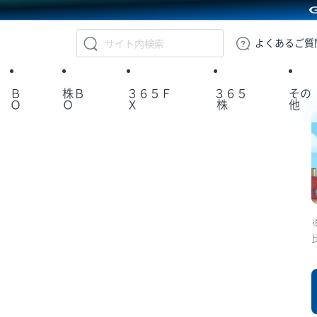
GMOクリック証券
よくある
ご質
Ｂ
株Ｂ
３６５Ｆ
３６５
その
Ｏ
Ｏ
Ｘ
株
他