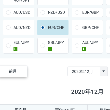
HUF/JPY
CAD/JPY
38円
CHF/JPY
34円
AUD/USD
NZD/USD
EUR/GBP
TRY/JPY
26円
AUD/NZD
EUR/CHF
GBP/CHF
CZK/JPY
7円
EUL/JPY
GBL/JPY
AUL/JPY
PLN/JPY
35円
ラージ
ラージ
ラージ
HUF/JPY
16円
ZAR/JPY
130円
前月
MXN/JPY
140円
EUR/USD
74円
2020年12月
GBP/USD
4円
AUD/USD
16円
取引日
売Swap
買Sw