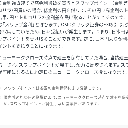
低金利通貨建てで高金利通貨を買うとスワップポイント（金利差
コリラ/円買いの場合、低金利の円を借りて、その円で高金利の
結果、円とトルコリラの金利差を受け取ることができるのです。
は「スワップ金利」と呼びます。GMOクリック証券のFX取引は
を採用しているため、日々受払いが発生します。つまり、日本円
ップポイントを受け取ることができます。逆に、日本円より金利
イントを支払うことになります。
ニューヨーククローズ時点で建玉を保有していた場合、当該建
バーされ、スワップポイントが発生し、余力に反映されます。ス
が可能になるのは約定日のニューヨーククローズ後となります
※
スワップポイントは各国の金利情勢により変動します。
※
国内外の祝祭日の影響により、ニューヨーククローズ時点で建玉を保
め、スワップポイントが発生しない営業日があります。