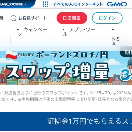
問
お客様
サポート
口座開設
ログイン
キャンペー
アプリ・ツー
ン
ル
NIS
A
※1万通貨あたり/1日分のスワップポイントです。※「35→70」は2026/6
比較です。※実施期間は今後の市場環境等により変更・延長となる場合が
証拠金1万円で
もらえるス