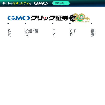
無料診断
X
LINE
株
投信・積
Ｆ
ＣＦ
債
式
立
Ｘ
Ｄ
券