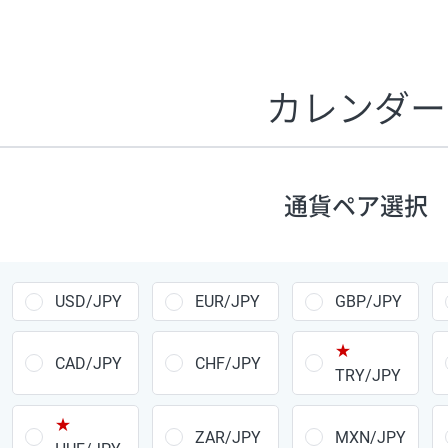
証拠金1万円あたりのスワップポイントは、取引の資金効率
CHF/JPY、EUR/USD、GBP/USD、NZD/USD、EUR/GBP、E
す。
カレンダー
1万通貨
あたりの
通貨ペア
1日の
スワップ
取引
ポイント
▲
▼
昇順
降順
通貨ペア選択
USD/JPY
154円
EUR/JPY
75円
USD/JPY
EUR/JPY
GBP/JPY
GBP/JPY
170円
★
AUD/JPY
106円
CAD/JPY
CHF/JPY
TRY/JPY
NZD/JPY
28円
★
ZAR/JPY
MXN/JPY