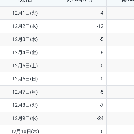
(円)
NZD/USD
41円
12月1日(火)
-4
EUR/GBP
71円
12月2日(水)
-12
EUR/AUD
103円
12月3日(木)
-5
GBP/AUD
43円
12月4日(金)
-8
AUD/NZD
66円
12月5日(土)
0
EUR/CHF
111円
12月6日(日)
0
GBP/CHF
220円
12月7日(月)
-5
USD/CHF
160円
12月8日(火)
-7
12月9日(水)
-24
※2026/6/30の当社のスワップポイントおよび、同日の為替レート
※取引証拠金は同日の当社為替レート（ニューヨーククローズ・MIDレ
12月10日(木)
-6
※ハンガリーフォリント/円と南アフリカランド/円とメキシコペソ/円