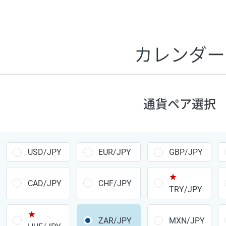
証拠金1万円あたりのスワップポイントは、取引の資金効率
CHF/JPY、EUR/USD、GBP/USD、NZD/USD、EUR/GBP、E
す。
カレンダー
1万通貨
あたりの
通貨ペア
1日の
スワップ
取引
ポイント
▲
▼
昇順
降順
通貨ペア選択
USD/JPY
154円
EUR/JPY
75円
USD/JPY
EUR/JPY
GBP/JPY
GBP/JPY
170円
★
AUD/JPY
106円
CAD/JPY
CHF/JPY
TRY/JPY
NZD/JPY
28円
★
ZAR/JPY
MXN/JPY