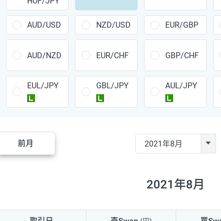
HUF/JPY
CAD/JPY
38円
CHF/JPY
34円
AUD/USD
NZD/USD
EUR/GBP
TRY/JPY
26円
AUD/NZD
EUR/CHF
GBP/CHF
CZK/JPY
7円
EUL/JPY
GBL/JPY
AUL/JPY
PLN/JPY
35円
ラージ
ラージ
ラージ
HUF/JPY
16円
ZAR/JPY
130円
前月
MXN/JPY
140円
EUR/USD
74円
2021年8月
GBP/USD
4円
AUD/USD
16円
取引日
売Swap
買Sw