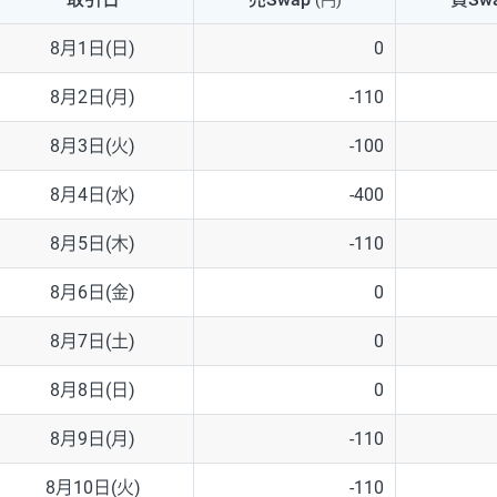
(円)
NZD/USD
41円
8月1日(日)
0
EUR/GBP
71円
8月2日(月)
-110
EUR/AUD
103円
8月3日(火)
-100
GBP/AUD
43円
8月4日(水)
-400
AUD/NZD
66円
8月5日(木)
-110
EUR/CHF
111円
8月6日(金)
0
GBP/CHF
220円
8月7日(土)
0
USD/CHF
160円
8月8日(日)
0
8月9日(月)
-110
※取引証拠金は同日の当社為替レート（ニューヨーククローズ・MIDレ
8月10日(火)
-110
※ハンガリーフォリント/円と南アフリカランド/円とメキシコペソ/円