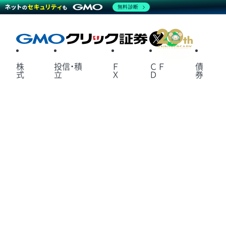
無料診断
X
LINE
株
投信・積
Ｆ
ＣＦ
債
式
立
Ｘ
Ｄ
券