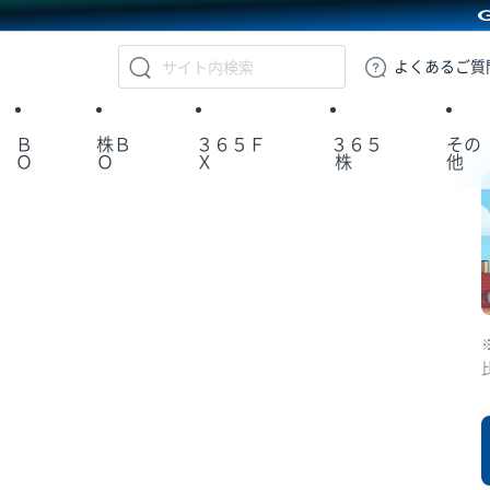
GMOクリック証券
よくある
ご質
Ｂ
株Ｂ
３６５Ｆ
３６５
その
Ｏ
Ｏ
Ｘ
株
他