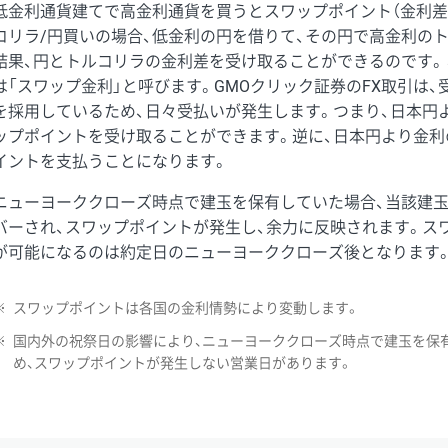
低金利通貨建てで高金利通貨を買うとスワップポイント（金利差
コリラ/円買いの場合、低金利の円を借りて、その円で高金利の
結果、円とトルコリラの金利差を受け取ることができるのです。
は「スワップ金利」と呼びます。GMOクリック証券のFX取引は
を採用しているため、日々受払いが発生します。つまり、日本円
ップポイントを受け取ることができます。逆に、日本円より金利
イントを支払うことになります。
ニューヨーククローズ時点で建玉を保有していた場合、当該建
バーされ、スワップポイントが発生し、余力に反映されます。ス
が可能になるのは約定日のニューヨーククローズ後となります
※
スワップポイントは各国の金利情勢により変動します。
※
国内外の祝祭日の影響により、ニューヨーククローズ時点で建玉を保
め、スワップポイントが発生しない営業日があります。