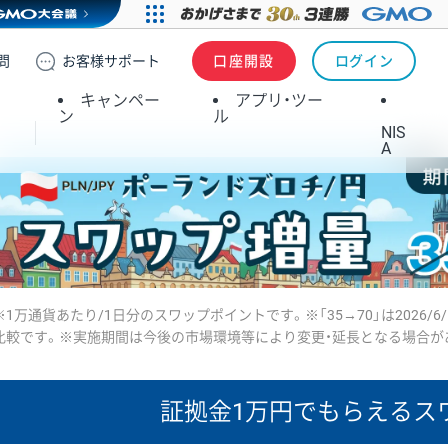
問
お客様
サポート
口座開設
ログイン
キャンペー
アプリ・ツー
ン
ル
NIS
A
※1万通貨あたり/1日分のスワップポイントです。※「35→70」は2026/6
比較です。※実施期間は今後の市場環境等により変更・延長となる場合が
証拠金1万円で
もらえるス