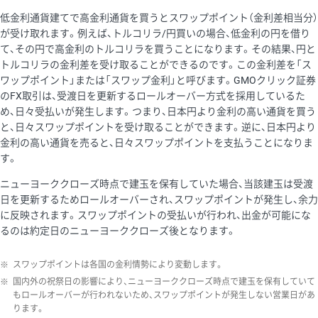
低金利通貨建てで高金利通貨を買うとスワップポイント（金利差相当分）
が受け取れます。例えば、トルコリラ/円買いの場合、低金利の円を借り
て、その円で高金利のトルコリラを買うことになります。その結果、円と
トルコリラの金利差を受け取ることができるのです。この金利差を「ス
ワップポイント」または「スワップ金利」と呼びます。GMOクリック証券
のFX取引は、受渡日を更新するロールオーバー方式を採用しているた
め、日々受払いが発生します。つまり、日本円より金利の高い通貨を買う
と、日々スワップポイントを受け取ることができます。逆に、日本円より
金利の高い通貨を売ると、日々スワップポイントを支払うことになりま
す。
ニューヨーククローズ時点で建玉を保有していた場合、当該建玉は受渡
日を更新するためロールオーバーされ、スワップポイントが発生し、余力
に反映されます。スワップポイントの受払いが行われ、出金が可能にな
るのは約定日のニューヨーククローズ後となります。
※
スワップポイントは各国の金利情勢により変動します。
※
国内外の祝祭日の影響により、ニューヨーククローズ時点で建玉を保有していて
もロールオーバーが行われないため、スワップポイントが発生しない営業日があ
ります。