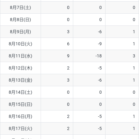
8月7日(土)
0
0
0
AUD/USD
16円
44,990円
3.5円
8月8日(日)
0
0
0
NZD/USD
41円
36,920円
11.1円
8月9日(月)
3
-6
1
EUR/GBP
71円
74,270円
9.5円
EUR/AUD
103円
74,270円
13.8円
8月10日(火)
6
-9
1
GBP/AUD
43円
86,230円
4.9円
8月11日(水)
9
-18
3
AUD/NZD
66円
44,990円
14.6円
8月12日(木)
2
-5
1
EUR/CHF
111円
74,270円
14.9円
8月13日(金)
3
-6
1
GBP/CHF
220円
86,230円
25.5円
8月14日(土)
0
0
0
USD/CHF
160円
65,030円
24.6円
8月15日(日)
0
0
0
※2026/6/30の当社のスワップポイントおよび、同日の為替レート
8月16日(月)
2
-5
1
に基づいて算出。
※取引証拠金は同日の当社為替レート（ニューヨーククローズ・
8月17日(火)
2
-5
1
MIDレート）に基づいて算出。
※ハンガリーフォリント/円と南アフリカランド/円とメキシコペ