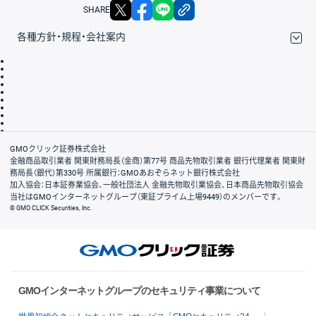
X
facebook
LINE
リンクをコピー
SHARE
各種方針・規程・会社案内
取引規程・約款
サイトマップ
その他のご案内
個人情報保護方針
最良執行方針
サイトのご利用について
ディスクレイマー
信託保全
リスク説明
会社案内
GMOクリック証券株式会社
金融商品取引業者 関東財務局長（金商）第77号 商品先物取引業者 銀行代理業者 関東財
務局長（銀代）第330号 所属銀行：GMOあおぞらネット銀行株式会社
加入協会：日本証券業協会、一般社団法人 金融先物取引業協会、日本商品先物取引協会
当社はGMOインターネットグループ（東証プライム上場9449）のメンバーです。
© GMO CLICK Securities, Inc.
GMOインターネットグループのセキュリティ事業について