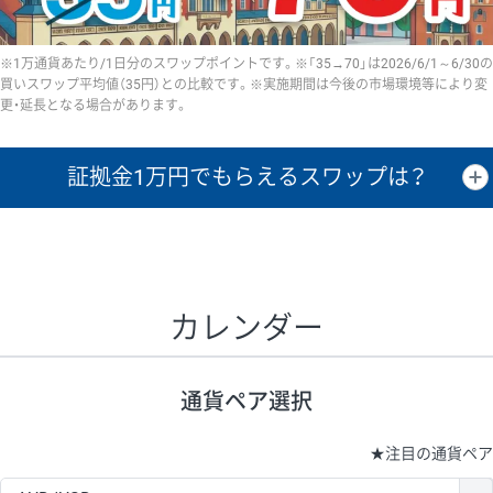
※1万通貨あたり/1日分のスワップポイントです。※「35→70」は2026/6/1～6/30の
買いスワップ平均値（35円）との比較です。※実施期間は今後の市場環境等により変
更・延長となる場合があります。
証拠金1万円で
もらえるスワップは？
証拠金1万円あたりのスワップポイントは、取引の資金効率を示した参
考値です。
CHF/JPY、EUR/USD、GBP/USD、NZD/USD、EUR/GBP、EUR/AUD、
GBP/AUDは売スワップの値です。
カレンダー
1万通貨
証拠金
あたりの
1日の
1万円あたりの
通貨ペア
取引証拠金
スワップ
ポイント
スワップ
ポイント
通貨ペア選択
▲
▼
昇順
降順
昇順
降順
昇順
降順
USD/JPY
154円
65,020円
23.6円
★
注目の通貨ペア
EUR/JPY
75円
74,270円
10円