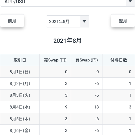
GBP/JPY
170円
86,230円
19.7円
AUD/JPY
106円
44,990円
23.5円
前月
翌月
NZD/JPY
28円
36,920円
7.5円
CAD/JPY
38円
45,810円
8.2円
2021年8月
CHF/JPY
34円
80,440円
4.2円
取引日
売Swap
(円)
買Swap
(円)
付与日数
TRY/JPY
26円
1,400円
185.7円
CZK/JPY
7円
3,060円
22.8円
8月1日(日)
0
0
0
PLN/JPY
35円
17,280円
20.2円
8月2日(月)
3
-6
1
HUF/JPY
16円
2,090円
76.5円
8月3日(火)
3
-6
1
ZAR/JPY
130円
39,680円
32.7円
8月4日(水)
9
-18
3
MXN/JPY
140円
37,180円
37.6円
8月5日(木)
3
-6
1
EUR/USD
74円
74,270円
9.9円
8月6日(金)
3
-6
1
GBP/USD
4円
86,230円
0.4円