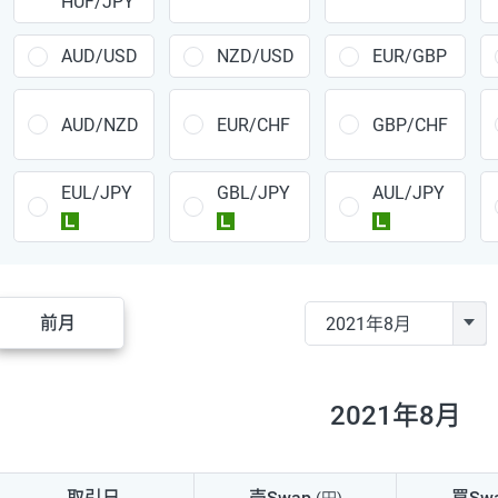
HUF/JPY
CAD/JPY
38円
CHF/JPY
34円
AUD/USD
NZD/USD
EUR/GBP
TRY/JPY
26円
AUD/NZD
EUR/CHF
GBP/CHF
CZK/JPY
7円
EUL/JPY
GBL/JPY
AUL/JPY
PLN/JPY
35円
ラージ
ラージ
ラージ
HUF/JPY
16円
ZAR/JPY
130円
前月
MXN/JPY
140円
EUR/USD
74円
2021年8月
GBP/USD
4円
AUD/USD
16円
取引日
売Swap
買Sw