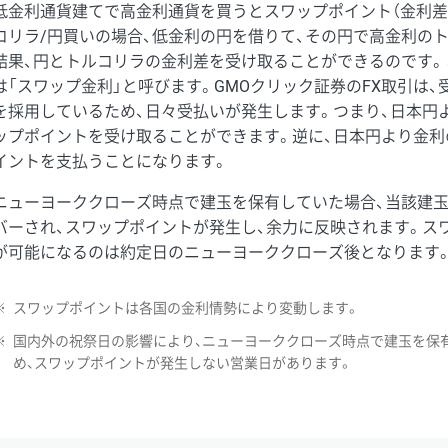
低金利通貨建てで高金利通貨を買うとスワップポイント（金利差
コリラ/円買いの場合、低金利の円を借りて、その円で高金利の
結果、円とトルコリラの金利差を受け取ることができるのです。
は「スワップ金利」と呼びます。GMOクリック証券のFX取引は
を採用しているため、日々受払いが発生します。つまり、日本円
ップポイントを受け取ることができます。逆に、日本円より金利
イントを支払うことになります。
ニューヨーククローズ時点で建玉を保有していた場合、当該建
バーされ、スワップポイントが発生し、余力に反映されます。ス
が可能になるのは約定日のニューヨーククローズ後となります
※
スワップポイントは各国の金利情勢により変動します。
※
国内外の祝祭日の影響により、ニューヨーククローズ時点で建玉を保
め、スワップポイントが発生しない営業日があります。