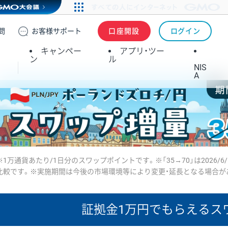
問
お客様
サポート
口座開設
ログイン
キャンペー
アプリ・ツー
ン
ル
NIS
A
※1万通貨あたり/1日分のスワップポイントです。※「35→70」は2026/6
比較です。※実施期間は今後の市場環境等により変更・延長となる場合が
証拠金1万円で
もらえるス