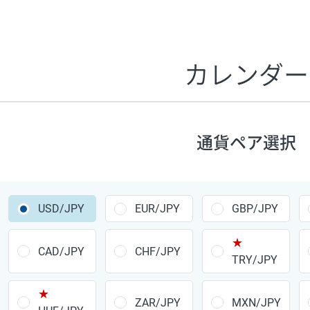
証拠金1万円あたりのスワップポイントは、取引の資金効率
CHF/JPY、EUR/USD、GBP/USD、NZD/USD、EUR/GBP、E
す。
カレンダー
1万通貨
あたりの
通貨ペア
1日の
スワップ
取引
ポイント
▲
▼
昇順
降順
通貨ペア選択
USD/JPY
154円
EUR/JPY
75円
USD/JPY
EUR/JPY
GBP/JPY
GBP/JPY
170円
★
AUD/JPY
106円
CAD/JPY
CHF/JPY
TRY/JPY
NZD/JPY
28円
★
ZAR/JPY
MXN/JPY