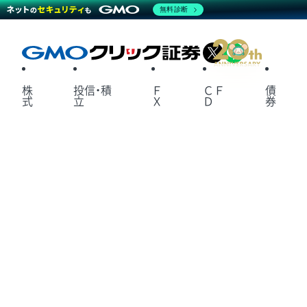
無料診断
X
LINE
株
投信・積
Ｆ
ＣＦ
債
式
立
Ｘ
Ｄ
券