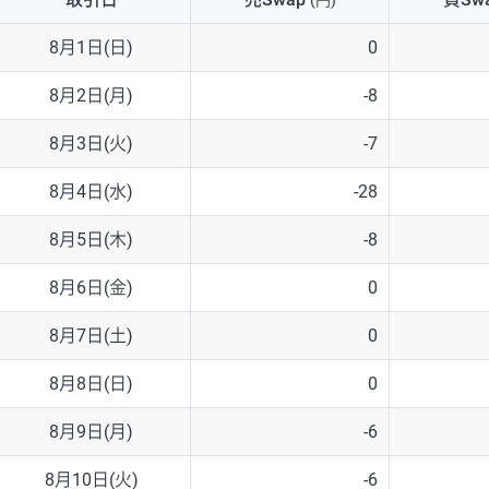
(円)
NZD/USD
41円
8月1日(日)
0
EUR/GBP
71円
8月2日(月)
-8
EUR/AUD
103円
8月3日(火)
-7
GBP/AUD
43円
8月4日(水)
-28
AUD/NZD
66円
8月5日(木)
-8
EUR/CHF
111円
8月6日(金)
0
GBP/CHF
220円
8月7日(土)
0
USD/CHF
160円
8月8日(日)
0
8月9日(月)
-6
※2026/6/30の当社のスワップポイントおよび、同日の為替レート
※取引証拠金は同日の当社為替レート（ニューヨーククローズ・MIDレ
8月10日(火)
-6
※ハンガリーフォリント/円と南アフリカランド/円とメキシコペソ/円