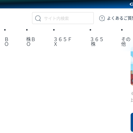
GMOクリック証券
よくある
ご質
Ｂ
株Ｂ
３６５Ｆ
３６５
その
Ｏ
Ｏ
Ｘ
株
他