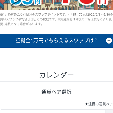
※1万通貨あたり/1日分のスワップポイントです。※「35→70」は2026/6/1～6/30の
買いスワップ平均値（35円）との比較です。※実施期間は今後の市場環境等により変
更・延長となる場合があります。
証拠金1万円で
もらえるスワップは？
証拠金1万円あたりのスワップポイントは、取引の資金効率を示した参
考値です。
CHF/JPY、EUR/USD、GBP/USD、NZD/USD、EUR/GBP、EUR/AUD、
GBP/AUDは売スワップの値です。
カレンダー
1万通貨
証拠金
あたりの
1日の
1万円あたりの
通貨ペア
取引証拠金
スワップ
ポイント
スワップ
ポイント
通貨ペア選択
▲
▼
昇順
降順
昇順
降順
昇順
降順
USD/JPY
154円
65,020円
23.6円
★
注目の通貨ペア
EUR/JPY
75円
74,270円
10円