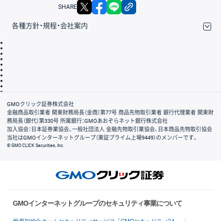
X
facebook
LINE
リンクをコピー
SHARE
各種方針・規程・会社案内
取引規程・約款
サイトマップ
その他のご案内
個人情報保護方針
最良執行方針
サイトのご利用について
ディスクレイマー
信託保全
リスク説明
会社案内
GMOクリック証券株式会社
金融商品取引業者 関東財務局長（金商）第77号 商品先物取引業者 銀行代理業者 関東財
務局長（銀代）第330号 所属銀行：GMOあおぞらネット銀行株式会社
加入協会：日本証券業協会、一般社団法人 金融先物取引業協会、日本商品先物取引協会
当社はGMOインターネットグループ（東証プライム上場9449）のメンバーです。
© GMO CLICK Securities, Inc.
GMOインターネットグループのセキュリティ事業について