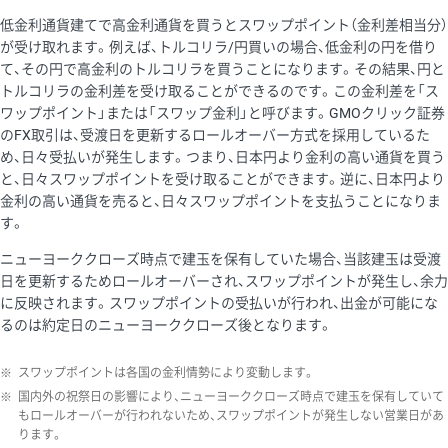
低金利通貨建てで高金利通貨を買うとスワップポイント（金利差相当分）
が受け取れます。例えば、トルコリラ/円買いの場合、低金利の円を借り
て、その円で高金利のトルコリラを買うことになります。その結果、円と
トルコリラの金利差を受け取ることができるのです。この金利差を「ス
ワップポイント」または「スワップ金利」と呼びます。GMOクリック証券
のFX取引は、受渡日を更新するロールオーバー方式を採用しているた
め、日々受払いが発生します。つまり、日本円より金利の高い通貨を買う
と、日々スワップポイントを受け取ることができます。逆に、日本円より
金利の高い通貨を売ると、日々スワップポイントを支払うことになりま
す。
ニューヨーククローズ時点で建玉を保有していた場合、当該建玉は受渡
日を更新するためロールオーバーされ、スワップポイントが発生し、余力
に反映されます。スワップポイントの受払いが行われ、出金が可能にな
るのは約定日のニューヨーククローズ後となります。
※
スワップポイントは各国の金利情勢により変動します。
※
国内外の祝祭日の影響により、ニューヨーククローズ時点で建玉を保有していて
もロールオーバーが行われないため、スワップポイントが発生しない営業日があ
ります。