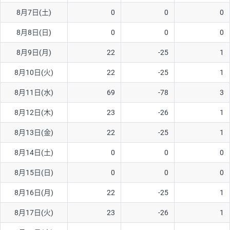
8月7日(土)
0
0
0
AUD/USD
16円
44,990円
3.5円
8月8日(日)
0
0
0
NZD/USD
41円
36,920円
11.1円
8月9日(月)
22
-25
1
EUR/GBP
71円
74,270円
9.5円
EUR/AUD
103円
74,270円
13.8円
8月10日(火)
22
-25
1
GBP/AUD
43円
86,230円
4.9円
8月11日(水)
69
-78
3
AUD/NZD
66円
44,990円
14.6円
8月12日(木)
23
-26
1
EUR/CHF
111円
74,270円
14.9円
8月13日(金)
22
-25
1
GBP/CHF
220円
86,230円
25.5円
8月14日(土)
0
0
0
USD/CHF
160円
65,030円
24.6円
8月15日(日)
0
0
0
8月16日(月)
22
-25
1
※取引証拠金は同日の当社為替レート（ニューヨーククローズ・
MIDレート）に基づいて算出。
8月17日(火)
23
-26
1
※ハンガリーフォリント/円と南アフリカランド/円とメキシコペ
ソ/円は10万通貨単位。