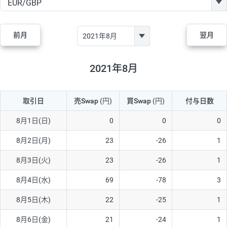
GBP/JPY
170円
86,230円
19.7円
AUD/JPY
106円
44,990円
23.5円
前月
翌月
NZD/JPY
28円
36,920円
7.5円
CAD/JPY
38円
45,810円
8.2円
2021年8月
CHF/JPY
34円
80,440円
4.2円
取引日
売Swap
(円)
買Swap
(円)
付与日数
TRY/JPY
26円
1,400円
185.7円
CZK/JPY
7円
3,060円
22.8円
8月1日(日)
0
0
0
PLN/JPY
35円
17,280円
20.2円
8月2日(月)
23
-26
1
HUF/JPY
16円
2,090円
76.5円
8月3日(火)
23
-26
1
ZAR/JPY
130円
39,680円
32.7円
8月4日(水)
69
-78
3
MXN/JPY
140円
37,180円
37.6円
8月5日(木)
22
-25
1
EUR/USD
74円
74,270円
9.9円
8月6日(金)
21
-24
1
GBP/USD
4円
86,230円
0.4円