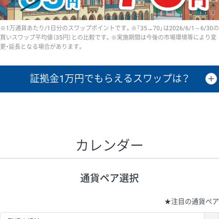
※1万通貨あたり/1日分のスワップポイントです。※「35→70」は2026/6/1～6/30の
買いスワップ平均値（35円）との比較です。※実施期間は今後の市場環境等により変
更・延長となる場合があります。
証拠金1万円で
もらえるスワップは？
証拠金1万円あたりのスワップポイントは、取引の資金効率を示した参
考値です。
CHF/JPY、EUR/USD、GBP/USD、NZD/USD、EUR/GBP、EUR/AUD、
GBP/AUDは売スワップの値です。
カレンダー
1万通貨
証拠金
あたりの
1日の
1万円あたりの
通貨ペア
取引証拠金
スワップ
ポイント
スワップ
ポイント
通貨ペア選択
▲
▼
昇順
降順
昇順
降順
昇順
降順
USD/JPY
154円
65,020円
23.6円
★
注目の通貨ペア
EUR/JPY
75円
74,270円
10円