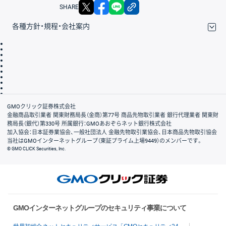
X
facebook
LINE
リンクをコピー
SHARE
各種方針・規程・会社案内
取引規程・約款
サイトマップ
その他のご案内
個人情報保護方針
最良執行方針
サイトのご利用について
ディスクレイマー
信託保全
リスク説明
会社案内
GMOクリック証券株式会社
金融商品取引業者 関東財務局長（金商）第77号 商品先物取引業者 銀行代理業者 関東財
務局長（銀代）第330号 所属銀行：GMOあおぞらネット銀行株式会社
加入協会：日本証券業協会、一般社団法人 金融先物取引業協会、日本商品先物取引協会
当社はGMOインターネットグループ（東証プライム上場9449）のメンバーです。
© GMO CLICK Securities, Inc.
GMOインターネットグループのセキュリティ事業について