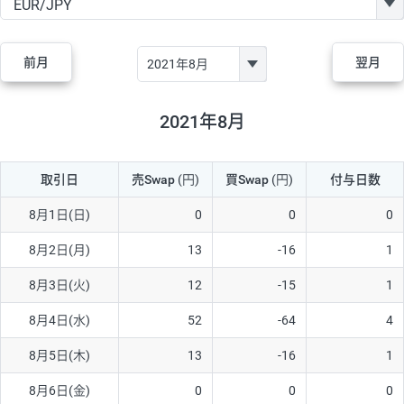
GBP/JPY
170円
86,230円
19.7円
AUD/JPY
106円
44,990円
23.5円
前月
翌月
NZD/JPY
28円
36,920円
7.5円
CAD/JPY
38円
45,810円
8.2円
2021年8月
CHF/JPY
34円
80,440円
4.2円
取引日
売Swap
(円)
買Swap
(円)
付与日数
TRY/JPY
26円
1,400円
185.7円
CZK/JPY
7円
3,060円
22.8円
8月1日(日)
0
0
0
PLN/JPY
35円
17,280円
20.2円
8月2日(月)
13
-16
1
HUF/JPY
16円
2,090円
76.5円
8月3日(火)
12
-15
1
ZAR/JPY
130円
39,680円
32.7円
8月4日(水)
52
-64
4
MXN/JPY
140円
37,180円
37.6円
8月5日(木)
13
-16
1
EUR/USD
74円
74,270円
9.9円
8月6日(金)
0
0
0
GBP/USD
4円
86,230円
0.4円