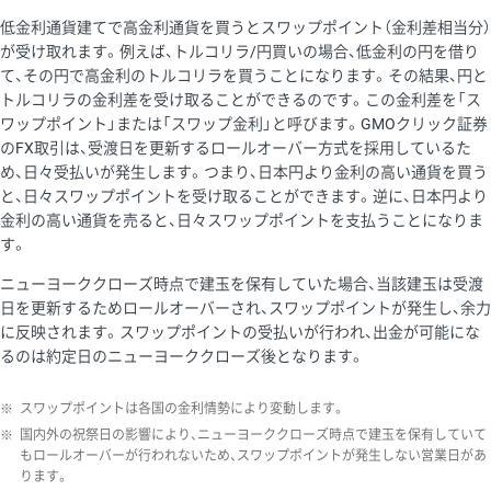
低金利通貨建てで高金利通貨を買うとスワップポイント（金利差相当分）
が受け取れます。例えば、トルコリラ/円買いの場合、低金利の円を借り
て、その円で高金利のトルコリラを買うことになります。その結果、円と
トルコリラの金利差を受け取ることができるのです。この金利差を「ス
ワップポイント」または「スワップ金利」と呼びます。GMOクリック証券
のFX取引は、受渡日を更新するロールオーバー方式を採用しているた
め、日々受払いが発生します。つまり、日本円より金利の高い通貨を買う
と、日々スワップポイントを受け取ることができます。逆に、日本円より
金利の高い通貨を売ると、日々スワップポイントを支払うことになりま
す。
ニューヨーククローズ時点で建玉を保有していた場合、当該建玉は受渡
日を更新するためロールオーバーされ、スワップポイントが発生し、余力
に反映されます。スワップポイントの受払いが行われ、出金が可能にな
るのは約定日のニューヨーククローズ後となります。
※
スワップポイントは各国の金利情勢により変動します。
※
国内外の祝祭日の影響により、ニューヨーククローズ時点で建玉を保有していて
もロールオーバーが行われないため、スワップポイントが発生しない営業日があ
ります。