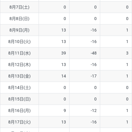
8月7日(土)
0
0
0
AUD/USD
16円
44,990円
3.5円
8月8日(日)
0
0
0
NZD/USD
41円
36,920円
11.1円
8月9日(月)
13
-16
1
EUR/GBP
71円
74,270円
9.5円
EUR/AUD
103円
74,270円
13.8円
8月10日(火)
13
-16
1
GBP/AUD
43円
86,230円
4.9円
8月11日(水)
39
-48
3
AUD/NZD
66円
44,990円
14.6円
8月12日(木)
13
-16
1
EUR/CHF
111円
74,270円
14.9円
8月13日(金)
14
-17
1
GBP/CHF
220円
86,230円
25.5円
8月14日(土)
0
0
0
USD/CHF
160円
65,030円
24.6円
8月15日(日)
0
0
0
※2026/6/30の当社のスワップポイントおよび、同日の為替レート
8月16日(月)
9
-12
1
に基づいて算出。
※取引証拠金は同日の当社為替レート（ニューヨーククローズ・
8月17日(火)
13
-16
1
MIDレート）に基づいて算出。
※ハンガリーフォリント/円と南アフリカランド/円とメキシコペ