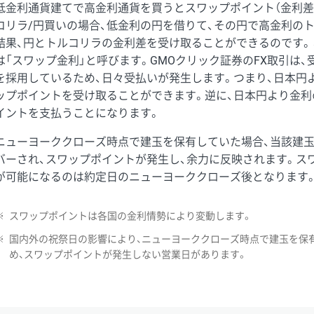
低金利通貨建てで高金利通貨を買うとスワップポイント（金利差
コリラ/円買いの場合、低金利の円を借りて、その円で高金利の
結果、円とトルコリラの金利差を受け取ることができるのです。
は「スワップ金利」と呼びます。GMOクリック証券のFX取引は
を採用しているため、日々受払いが発生します。つまり、日本円
ップポイントを受け取ることができます。逆に、日本円より金利
イントを支払うことになります。
ニューヨーククローズ時点で建玉を保有していた場合、当該建
バーされ、スワップポイントが発生し、余力に反映されます。ス
が可能になるのは約定日のニューヨーククローズ後となります
※
スワップポイントは各国の金利情勢により変動します。
※
国内外の祝祭日の影響により、ニューヨーククローズ時点で建玉を保
め、スワップポイントが発生しない営業日があります。