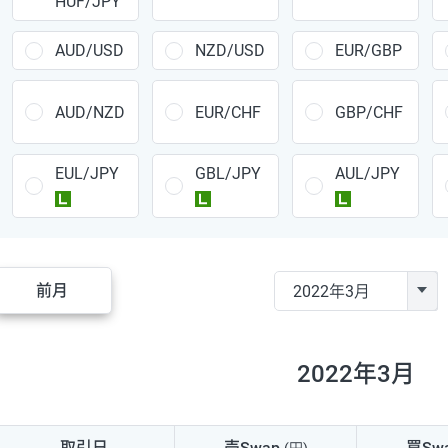
HUF/JPY
CAD/JPY
38円
CHF/JPY
34円
AUD/USD
NZD/USD
EUR/GBP
TRY/JPY
26円
AUD/NZD
EUR/CHF
GBP/CHF
CZK/JPY
7円
EUL/JPY
GBL/JPY
AUL/JPY
PLN/JPY
35円
ラージ
ラージ
ラージ
HUF/JPY
16円
ZAR/JPY
130円
前月
MXN/JPY
140円
EUR/USD
74円
2022年3月
GBP/USD
4円
AUD/USD
16円
取引日
売Swap
買Sw