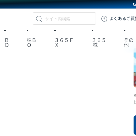
GMOクリック証券
よくある
ご質
Ｂ
株Ｂ
３６５Ｆ
３６５
その
Ｏ
Ｏ
Ｘ
株
他