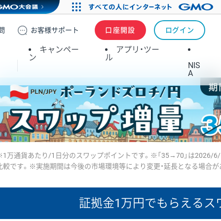
問
お客様
サポート
口座開設
ログイン
キャンペー
アプリ・ツー
ン
ル
NIS
A
※1万通貨あたり/1日分のスワップポイントです。※「35→70」は2026/6
比較です。※実施期間は今後の市場環境等により変更・延長となる場合が
証拠金1万円で
もらえるス