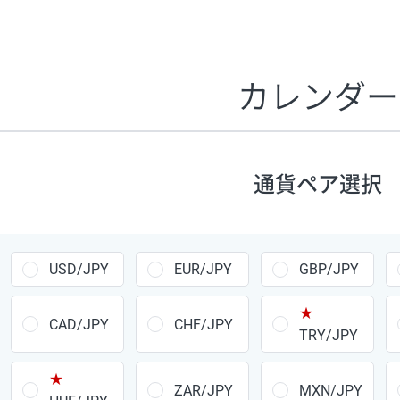
証拠金1万円あたりのスワップポイントは、取引の資金効率
CHF/JPY、EUR/USD、GBP/USD、NZD/USD、EUR/GBP、E
す。
カレンダー
1万通貨
あたりの
通貨ペア
1日の
スワップ
取引
ポイント
▲
▼
昇順
降順
通貨ペア選択
USD/JPY
154円
EUR/JPY
75円
USD/JPY
EUR/JPY
GBP/JPY
GBP/JPY
170円
★
AUD/JPY
106円
CAD/JPY
CHF/JPY
TRY/JPY
NZD/JPY
28円
★
ZAR/JPY
MXN/JPY