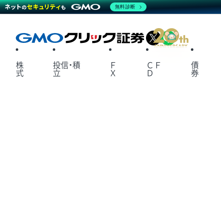
無料診断
X
LINE
株
投信・積
Ｆ
ＣＦ
債
式
立
Ｘ
Ｄ
券