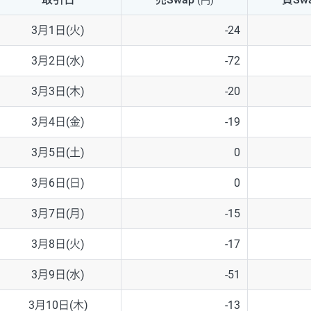
(円)
NZD/USD
41円
3月1日(火)
-24
EUR/GBP
71円
3月2日(水)
-72
EUR/AUD
103円
3月3日(木)
-20
GBP/AUD
43円
3月4日(金)
-19
AUD/NZD
66円
3月5日(土)
0
EUR/CHF
111円
3月6日(日)
0
GBP/CHF
220円
3月7日(月)
-15
USD/CHF
160円
3月8日(火)
-17
3月9日(水)
-51
※2026/6/30の当社のスワップポイントおよび、同日の為替レート
※取引証拠金は同日の当社為替レート（ニューヨーククローズ・MIDレ
3月10日(木)
-13
※ハンガリーフォリント/円と南アフリカランド/円とメキシコペソ/円