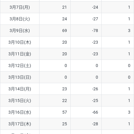
3月7日(月)
21
-24
1
AUD/USD
16円
44,990円
3.5円
3月8日(火)
24
-27
1
NZD/USD
41円
36,920円
11.1円
3月9日(水)
69
-78
3
EUR/GBP
71円
74,270円
9.5円
EUR/AUD
103円
74,270円
13.8円
3月10日(木)
20
-23
1
GBP/AUD
43円
86,230円
4.9円
3月11日(金)
20
-23
1
AUD/NZD
66円
44,990円
14.6円
3月12日(土)
0
0
0
EUR/CHF
111円
74,270円
14.9円
3月13日(日)
0
0
0
GBP/CHF
220円
86,230円
25.5円
3月14日(月)
23
-26
1
USD/CHF
160円
65,030円
24.6円
3月15日(火)
22
-25
1
3月16日(水)
57
-66
3
※取引証拠金は同日の当社為替レート（ニューヨーククローズ・
MIDレート）に基づいて算出。
3月17日(木)
25
-28
1
※ハンガリーフォリント/円と南アフリカランド/円とメキシコペ
ソ/円は10万通貨単位。