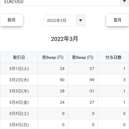
GBP/JPY
170円
86,230円
19.7円
AUD/JPY
106円
44,990円
23.5円
前月
翌月
NZD/JPY
28円
36,920円
7.5円
CAD/JPY
38円
45,810円
8.2円
2022年3月
CHF/JPY
34円
80,440円
4.2円
取引日
売Swap
(円)
買Swap
(円)
付与日数
TRY/JPY
26円
1,400円
185.7円
CZK/JPY
7円
3,060円
22.8円
3月1日(火)
24
-27
1
PLN/JPY
35円
17,280円
20.2円
3月2日(水)
90
-99
3
HUF/JPY
16円
2,090円
76.5円
3月3日(木)
28
-31
1
ZAR/JPY
130円
39,680円
32.7円
3月4日(金)
24
-27
1
MXN/JPY
140円
37,180円
37.6円
3月5日(土)
0
0
0
EUR/USD
74円
74,270円
9.9円
3月6日(日)
0
0
0
GBP/USD
4円
86,230円
0.4円