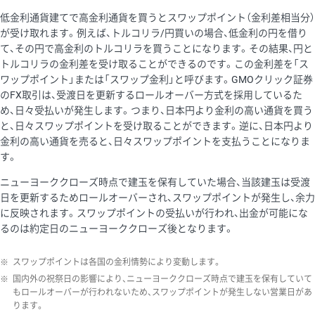
低金利通貨建てで高金利通貨を買うとスワップポイント（金利差相当分）
が受け取れます。例えば、トルコリラ/円買いの場合、低金利の円を借り
て、その円で高金利のトルコリラを買うことになります。その結果、円と
トルコリラの金利差を受け取ることができるのです。この金利差を「ス
ワップポイント」または「スワップ金利」と呼びます。GMOクリック証券
のFX取引は、受渡日を更新するロールオーバー方式を採用しているた
め、日々受払いが発生します。つまり、日本円より金利の高い通貨を買う
と、日々スワップポイントを受け取ることができます。逆に、日本円より
金利の高い通貨を売ると、日々スワップポイントを支払うことになりま
す。
ニューヨーククローズ時点で建玉を保有していた場合、当該建玉は受渡
日を更新するためロールオーバーされ、スワップポイントが発生し、余力
に反映されます。スワップポイントの受払いが行われ、出金が可能にな
るのは約定日のニューヨーククローズ後となります。
※
スワップポイントは各国の金利情勢により変動します。
※
国内外の祝祭日の影響により、ニューヨーククローズ時点で建玉を保有していて
もロールオーバーが行われないため、スワップポイントが発生しない営業日があ
ります。