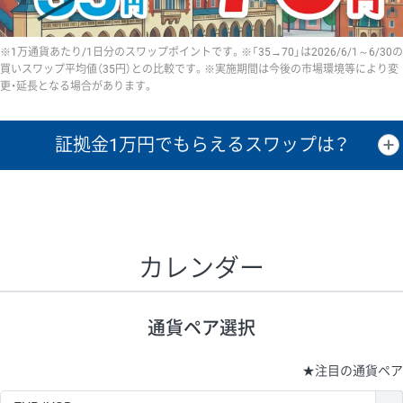
※1万通貨あたり/1日分のスワップポイントです。※「35→70」は2026/6/1～6/30の
買いスワップ平均値（35円）との比較です。※実施期間は今後の市場環境等により変
更・延長となる場合があります。
証拠金1万円で
もらえるスワップは？
証拠金1万円あたりのスワップポイントは、取引の資金効率を示した参
考値です。
CHF/JPY、EUR/USD、GBP/USD、NZD/USD、EUR/GBP、EUR/AUD、
GBP/AUDは売スワップの値です。
カレンダー
1万通貨
証拠金
あたりの
1日の
1万円あたりの
通貨ペア
取引証拠金
スワップ
ポイント
スワップ
ポイント
通貨ペア選択
▲
▼
昇順
降順
昇順
降順
昇順
降順
USD/JPY
154円
65,020円
23.6円
★
注目の通貨ペア
EUR/JPY
75円
74,270円
10円