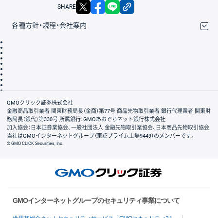
X
facebook
LINE
リンクをコピー
SHARE
各種方針・規程・会社案内
取引規程・約款
サイトマップ
その他のご案内
個人情報保護方針
最良執行方針
サイトのご利用について
ディスクレイマー
信託保全
リスク説明
会社案内
GMOクリック証券株式会社
金融商品取引業者 関東財務局長（金商）第77号 商品先物取引業者 銀行代理業者 関東財
務局長（銀代）第330号 所属銀行：GMOあおぞらネット銀行株式会社
加入協会：日本証券業協会、一般社団法人 金融先物取引業協会、日本商品先物取引協会
当社はGMOインターネットグループ（東証プライム上場9449）のメンバーです。
© GMO CLICK Securities, Inc.
GMOインターネットグループのセキュリティ事業について