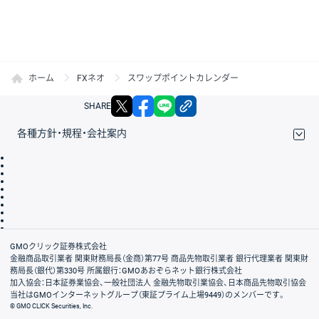
ホーム
FXネオ
スワップポイントカレンダー
X
facebook
LINE
リンクをコピー
SHARE
各種方針・規程・会社案内
取引規程・約款
サイトマップ
その他のご案内
個人情報保護方針
最良執行方針
サイトのご利用について
ディスクレイマー
信託保全
リスク説明
会社案内
GMOクリック証券株式会社
金融商品取引業者 関東財務局長（金商）第77号 商品先物取引業者 銀行代理業者 関東財
務局長（銀代）第330号 所属銀行：GMOあおぞらネット銀行株式会社
加入協会：日本証券業協会、一般社団法人 金融先物取引業協会、日本商品先物取引協会
当社はGMOインターネットグループ（東証プライム上場9449）のメンバーです。
© GMO CLICK Securities, Inc.