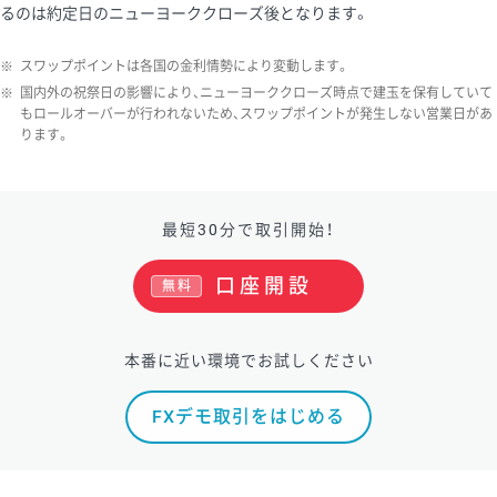
るのは約定日のニューヨーククローズ後となります。
ソ/円は10万通貨単位。
※
スワップポイントは各国の金利情勢により変動します。
※
国内外の祝祭日の影響により、ニューヨーククローズ時点で建玉を保有していて
もロールオーバーが行われないため、スワップポイントが発生しない営業日があ
ります。
最短30分で取引開始！
口座開設
無料
本番に近い環境でお試しください
FXデモ取引をはじめる