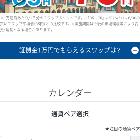
※1万通貨あたり/1日分のスワップポイントです。※「35→70」は2026/6/1～6/30の
買いスワップ平均値（35円）との比較です。※実施期間は今後の市場環境等により変
更・延長となる場合があります。
証拠金1万円で
もらえるスワップは？
証拠金1万円あたりのスワップポイントは、取引の資金効率を示した参
考値です。
CHF/JPY、EUR/USD、GBP/USD、NZD/USD、EUR/GBP、EUR/AUD、
GBP/AUDは売スワップの値です。
カレンダー
1万通貨
証拠金
あたりの
1日の
1万円あたりの
通貨ペア
取引証拠金
スワップ
ポイント
スワップ
ポイント
通貨ペア選択
▲
▼
昇順
降順
昇順
降順
昇順
降順
USD/JPY
154円
65,020円
23.6円
★
注目の通貨ペア
EUR/JPY
75円
74,270円
10円