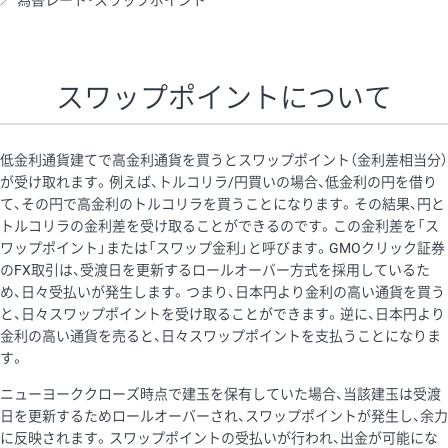
為替レート・スワップポイント
AUD/USD
16円
44,990円
3.5円
NZD/USD
41円
36,920円
11.1円
スワップポイントについて
EUR/GBP
71円
74,270円
9.5円
EUR/AUD
103円
74,270円
13.8円
低金利通貨建てで高金利通貨を買うとスワップポイント（金利差相当分）
GBP/AUD
43円
86,230円
4.9円
が受け取れます。例えば、トルコリラ/円買いの場合、低金利の円を借り
て、その円で高金利のトルコリラを買うことになります。その結果、円と
AUD/NZD
66円
44,990円
14.6円
トルコリラの金利差を受け取ることができるのです。この金利差を「ス
EUR/CHF
111円
74,270円
14.9円
ワップポイント」または「スワップ金利」と呼びます。GMOクリック証券
のFX取引は、受渡日を更新するロールオーバー方式を採用しているた
GBP/CHF
220円
86,230円
25.5円
め、日々受払いが発生します。つまり、日本円より金利の高い通貨を買う
USD/CHF
160円
65,030円
24.6円
と、日々スワップポイントを受け取ることができます。逆に、日本円より
金利の高い通貨を売ると、日々スワップポイントを支払うことになりま
※2026/6/30の当社のスワップポイントおよび、同日の為替レート
す。
に基づいて算出。
ニューヨーククローズ時点で建玉を保有していた場合、当該建玉は受渡
※取引証拠金は同日の当社為替レート（ニューヨーククローズ・
日を更新するためロールオーバーされ、スワップポイントが発生し、余力
MIDレート）に基づいて算出。
に反映されます。スワップポイントの受払いが行われ、出金が可能にな
※ハンガリーフォリント/円と南アフリカランド/円とメキシコペ