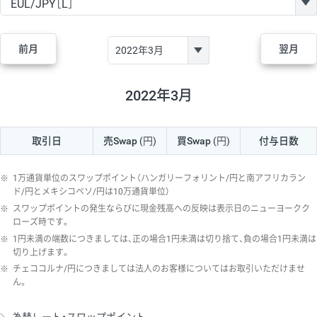
GBP/JPY
170円
86,230円
19.7円
AUD/JPY
106円
44,990円
23.5円
前月
翌月
NZD/JPY
28円
36,920円
7.5円
CAD/JPY
38円
45,810円
8.2円
2022年3月
CHF/JPY
34円
80,440円
4.2円
取引日
売Swap
(円)
買Swap
(円)
付与日数
TRY/JPY
26円
1,400円
185.7円
CZK/JPY
7円
3,060円
22.8円
※
1万通貨単位のスワップポイント（ハンガリーフォリント/円と南アフリカラン
PLN/JPY
35円
17,280円
20.2円
ド/円とメキシコペソ/円は10万通貨単位）
※
スワップポイントの発生ならびに現金残高への反映は表示日のニューヨークク
HUF/JPY
16円
2,090円
76.5円
ローズ時です。
※
1円未満の端数につきましては、正の場合1円未満は切り捨て、負の場合1円未満は
ZAR/JPY
130円
39,680円
32.7円
切り上げます。
MXN/JPY
140円
37,180円
37.6円
※
チェココルナ/円につきましては法人のお客様についてはお取引いただけませ
ん。
EUR/USD
74円
74,270円
9.9円
GBP/USD
4円
86,230円
0.4円