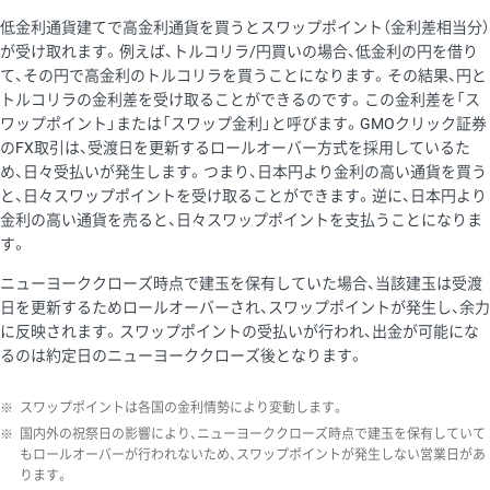
低金利通貨建てで高金利通貨を買うとスワップポイント（金利差相当分）
が受け取れます。例えば、トルコリラ/円買いの場合、低金利の円を借り
て、その円で高金利のトルコリラを買うことになります。その結果、円と
トルコリラの金利差を受け取ることができるのです。この金利差を「ス
ワップポイント」または「スワップ金利」と呼びます。GMOクリック証券
のFX取引は、受渡日を更新するロールオーバー方式を採用しているた
め、日々受払いが発生します。つまり、日本円より金利の高い通貨を買う
と、日々スワップポイントを受け取ることができます。逆に、日本円より
金利の高い通貨を売ると、日々スワップポイントを支払うことになりま
す。
ニューヨーククローズ時点で建玉を保有していた場合、当該建玉は受渡
日を更新するためロールオーバーされ、スワップポイントが発生し、余力
に反映されます。スワップポイントの受払いが行われ、出金が可能にな
るのは約定日のニューヨーククローズ後となります。
※
スワップポイントは各国の金利情勢により変動します。
※
国内外の祝祭日の影響により、ニューヨーククローズ時点で建玉を保有していて
もロールオーバーが行われないため、スワップポイントが発生しない営業日があ
ります。