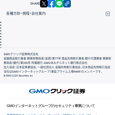
X
facebook
LINE
リンクをコピー
SHARE
各種方針・規程・会社案内
取引規程・約款
サイトマップ
その他のご案内
個人情報保護方針
最良執行方針
サイトのご利用について
ディスクレイマー
信託保全
リスク説明
会社案内
GMOクリック証券株式会社
金融商品取引業者 関東財務局長（金商）第77号 商品先物取引業者 銀行代理業者 関東財
務局長（銀代）第330号 所属銀行：GMOあおぞらネット銀行株式会社
加入協会：日本証券業協会、一般社団法人 金融先物取引業協会、日本商品先物取引協会
当社はGMOインターネットグループ（東証プライム上場9449）のメンバーです。
© GMO CLICK Securities, Inc.
GMOインターネットグループのセキュリティ事業について