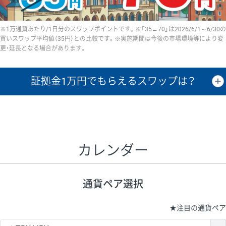
※1万通貨あたり/1日分のスワップポイントです。※「35→70」は2026/6/1～6/30の
買いスワップ平均値（35円）との比較です。※実施期間は今後の市場環境等により変
更・延長となる場合があります。
証拠金1万円で
もらえるスワップは？
証拠金1万円あたりのスワップポイントは、取引の資金効率を示した参
考値です。
CHF/JPY、EUR/USD、GBP/USD、NZD/USD、EUR/GBP、EUR/AUD、
GBP/AUDは売スワップの値です。
カレンダー
1万通貨
証拠金
あたりの
1日の
1万円あたりの
通貨ペア
取引証拠金
スワップ
ポイント
スワップ
ポイント
通貨ペア選択
▲
▼
昇順
降順
昇順
降順
昇順
降順
USD/JPY
154円
65,020円
23.6円
★
注目の通貨ペア
EUR/JPY
75円
74,270円
10円