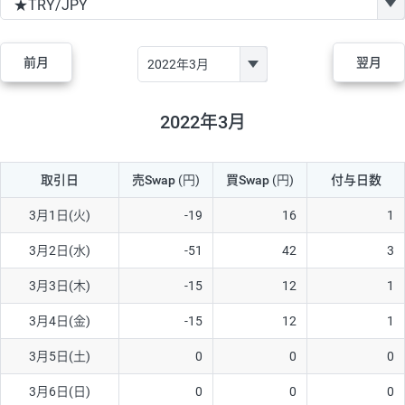
GBP/JPY
170円
86,230円
19.7円
AUD/JPY
106円
44,990円
23.5円
前月
翌月
NZD/JPY
28円
36,920円
7.5円
CAD/JPY
38円
45,810円
8.2円
2022年3月
CHF/JPY
34円
80,440円
4.2円
取引日
売Swap
(円)
買Swap
(円)
付与日数
TRY/JPY
26円
1,400円
185.7円
CZK/JPY
7円
3,060円
22.8円
3月1日(火)
-19
16
1
PLN/JPY
35円
17,280円
20.2円
3月2日(水)
-51
42
3
HUF/JPY
16円
2,090円
76.5円
3月3日(木)
-15
12
1
ZAR/JPY
130円
39,680円
32.7円
3月4日(金)
-15
12
1
MXN/JPY
140円
37,180円
37.6円
3月5日(土)
0
0
0
EUR/USD
74円
74,270円
9.9円
3月6日(日)
0
0
0
GBP/USD
4円
86,230円
0.4円