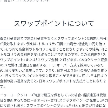
為替レート・スワップポイント
AUD/USD
12円
44,260円
2.7円
NZD/USD
27円
37,070円
7.2円
スワップポイントについて
EUR/GBP
74円
72,660円
10.1円
EUR/AUD
102円
72,650円
14円
低金利通貨建てで高金利通貨を買うとスワップポイント（金利差相当分）
GBP/AUD
32円
84,960円
3.7円
が受け取れます。例えば、トルコリラ/円買いの場合、低金利の円を借り
て、その円で高金利のトルコリラを買うことになります。その結果、円と
AUD/NZD
55円
44,260円
12.4円
トルコリラの金利差を受け取ることができるのです。この金利差を「ス
EUR/CHF
98円
72,680円
13.4円
ワップポイント」または「スワップ金利」と呼びます。GMOクリック証券
のFX取引は、受渡日を更新するロールオーバー方式を採用しているた
GBP/CHF
210円
84,990円
24.7円
め、日々受払いが発生します。つまり、日本円より金利の高い通貨を買う
USD/CHF
148円
63,050円
23.4円
と、日々スワップポイントを受け取ることができます。逆に、日本円より
金利の高い通貨を売ると、日々スワップポイントを支払うことになりま
す。
※取引証拠金は同日の当社為替レート（ニューヨーククローズ・
ニューヨーククローズ時点で建玉を保有していた場合、当該建玉は受渡
MIDレート）に基づいて算出。
日を更新するためロールオーバーされ、スワップポイントが発生し、余力
※ハンガリーフォリント/円と南アフリカランド/円とメキシコペ
に反映されます。スワップポイントの受払いが行われ、出金が可能にな
ソ/円は10万通貨単位。