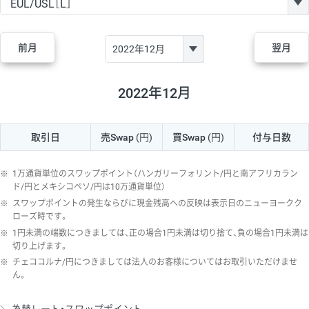
GBP/JPY
182円
84,970円
21.4円
AUD/JPY
111円
44,250円
25円
前月
翌月
NZD/JPY
48円
37,070円
12.9円
CAD/JPY
40円
44,970円
8.8円
2022年12月
CHF/JPY
28円
78,060円
3.5円
取引日
売Swap
(円)
買Swap
(円)
付与日数
TRY/JPY
25円
1,330円
187.9円
CZK/JPY
5円
3,000円
16.6円
※
1万通貨単位のスワップポイント（ハンガリーフォリント/円と南アフリカラン
PLN/JPY
70円
16,870円
41.4円
ド/円とメキシコペソ/円は10万通貨単位）
※
スワップポイントの発生ならびに現金残高への反映は表示日のニューヨークク
HUF/JPY
12円
2,000円
60円
ローズ時です。
※
1円未満の端数につきましては、正の場合1円未満は切り捨て、負の場合1円未満は
ZAR/JPY
130円
38,040円
34.1円
切り上げます。
MXN/JPY
140円
36,350円
38.5円
※
チェココルナ/円につきましては法人のお客様についてはお取引いただけませ
ん。
EUR/USD
60円
72,670円
8.2円
GBP/USD
1円
84,980円
0.1円