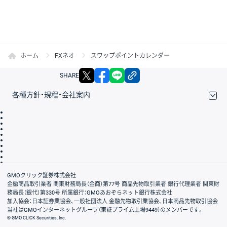
ホーム
FXネオ
スワップポイントカレンダー
X
facebook
LINE
リンクをコピー
SHARE
各種方針・規程・会社案内
取引規程・約款
サイトマップ
その他のご案内
個人情報保護方針
最良執行方針
サイトのご利用について
ディスクレイマー
信託保全
リスク説明
会社案内
GMOクリック証券株式会社
金融商品取引業者 関東財務局長（金商）第77号 商品先物取引業者 銀行代理業者 関東財
務局長（銀代）第330号 所属銀行：GMOあおぞらネット銀行株式会社
加入協会：日本証券業協会、一般社団法人 金融先物取引業協会、日本商品先物取引協会
当社はGMOインターネットグループ（東証プライム上場9449）のメンバーです。
© GMO CLICK Securities, Inc.