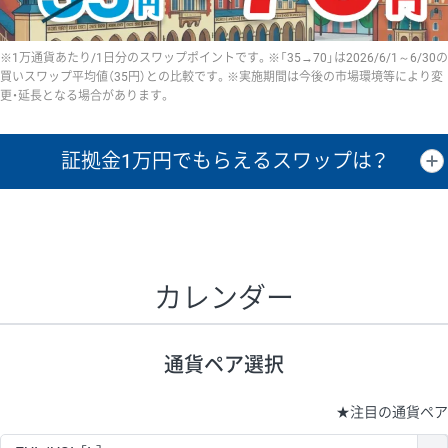
※1万通貨あたり/1日分のスワップポイントです。※「35→70」は2026/6/1～6/30の
買いスワップ平均値（35円）との比較です。※実施期間は今後の市場環境等により変
更・延長となる場合があります。
証拠金1万円で
もらえるスワップは？
証拠金1万円あたりのスワップポイントは、取引の資金効率を示した参
考値です。
CHF/JPY、EUR/USD、GBP/USD、NZD/USD、EUR/GBP、EUR/AUD、
GBP/AUDは売スワップの値です。
カレンダー
1万通貨
証拠金
あたりの
1日の
1万円あたりの
通貨ペア
取引証拠金
スワップ
ポイント
スワップ
ポイント
通貨ペア選択
▲
▼
昇順
降順
昇順
降順
昇順
降順
USD/JPY
161円
63,050円
25.5円
★
注目の通貨ペア
EUR/JPY
80円
72,570円
11円