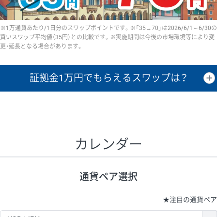
※1万通貨あたり/1日分のスワップポイントです。※「35→70」は2026/6/1～6/30の
買いスワップ平均値（35円）との比較です。※実施期間は今後の市場環境等により変
更・延長となる場合があります。
証拠金1万円で
もらえるスワップは？
証拠金1万円あたりのスワップポイントは、取引の資金効率を示した参
考値です。
CHF/JPY、EUR/USD、GBP/USD、NZD/USD、EUR/GBP、EUR/AUD、
GBP/AUDは売スワップの値です。
カレンダー
1万通貨
証拠金
あたりの
1日の
1万円あたりの
通貨ペア
取引証拠金
スワップ
ポイント
スワップ
ポイント
通貨ペア選択
▲
▼
昇順
降順
昇順
降順
昇順
降順
USD/JPY
154円
65,020円
23.6円
★
注目の通貨ペア
EUR/JPY
75円
74,270円
10円