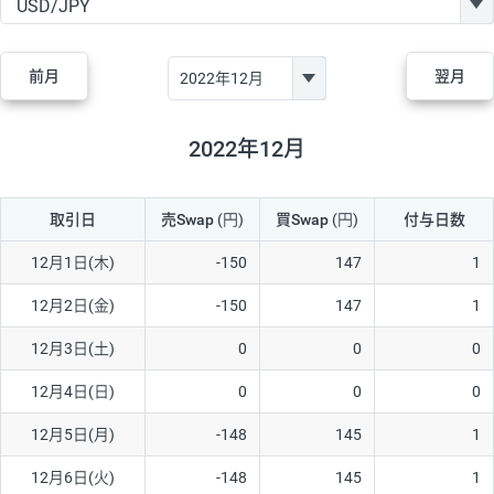
GBP/JPY
170円
86,230円
19.7円
AUD/JPY
106円
44,990円
23.5円
前月
翌月
NZD/JPY
28円
36,920円
7.5円
CAD/JPY
38円
45,810円
8.2円
2022年12月
CHF/JPY
34円
80,440円
4.2円
取引日
売Swap
(円)
買Swap
(円)
付与日数
TRY/JPY
26円
1,400円
185.7円
CZK/JPY
7円
3,060円
22.8円
12月1日(木)
-150
147
1
PLN/JPY
35円
17,280円
20.2円
12月2日(金)
-150
147
1
HUF/JPY
16円
2,090円
76.5円
12月3日(土)
0
0
0
ZAR/JPY
130円
39,680円
32.7円
12月4日(日)
0
0
0
MXN/JPY
140円
37,180円
37.6円
12月5日(月)
-148
145
1
EUR/USD
74円
74,270円
9.9円
12月6日(火)
-148
145
1
GBP/USD
4円
86,230円
0.4円