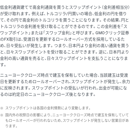
低金利通貨建てで高金利通貨を買うとスワップポイント（金利差相当分）
が受け取れます。例えば、トルコリラ/円買いの場合、低金利の円を借り
て、その円で高金利のトルコリラを買うことになります。その結果、円と
トルコリラの金利差を受け取ることができるのです。この金利差を「ス
ワップポイント」または「スワップ金利」と呼びます。GMOクリック証券
のFX取引は、受渡日を更新するロールオーバー方式を採用しているた
め、日々受払いが発生します。つまり、日本円より金利の高い通貨を買う
と、日々スワップポイントを受け取ることができます。逆に、日本円より
金利の高い通貨を売ると、日々スワップポイントを支払うことになりま
す。
ニューヨーククローズ時点で建玉を保有していた場合、当該建玉は受渡
日を更新するためロールオーバーされ、スワップポイントが発生し、余力
に反映されます。スワップポイントの受払いが行われ、出金が可能にな
るのは約定日のニューヨーククローズ後となります。
※
スワップポイントは各国の金利情勢により変動します。
※
国内外の祝祭日の影響により、ニューヨーククローズ時点で建玉を保有していて
もロールオーバーが行われないため、スワップポイントが発生しない営業日があ
ります。