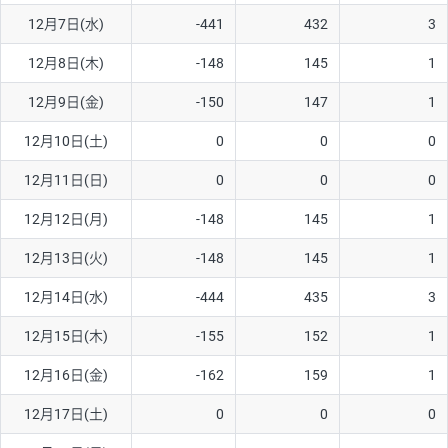
12月7日(水)
-441
432
3
AUD/USD
16円
44,990円
3.5円
12月8日(木)
-148
145
1
NZD/USD
41円
36,920円
11.1円
12月9日(金)
-150
147
1
EUR/GBP
71円
74,270円
9.5円
EUR/AUD
103円
74,270円
13.8円
12月10日(土)
0
0
0
GBP/AUD
43円
86,230円
4.9円
12月11日(日)
0
0
0
AUD/NZD
66円
44,990円
14.6円
12月12日(月)
-148
145
1
EUR/CHF
111円
74,270円
14.9円
12月13日(火)
-148
145
1
GBP/CHF
220円
86,230円
25.5円
12月14日(水)
-444
435
3
USD/CHF
160円
65,030円
24.6円
12月15日(木)
-155
152
1
※2026/6/30の当社のスワップポイントおよび、同日の為替レート
12月16日(金)
-162
159
1
に基づいて算出。
※取引証拠金は同日の当社為替レート（ニューヨーククローズ・
12月17日(土)
0
0
0
MIDレート）に基づいて算出。
※ハンガリーフォリント/円と南アフリカランド/円とメキシコペ