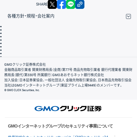
X
facebook
LINE
リンクをコピー
SHARE
各種方針・規程・会社案内
取引規程・約款
サイトマップ
その他のご案内
個人情報保護方針
最良執行方針
サイトのご利用について
ディスクレイマー
信託保全
リスク説明
会社案内
GMOクリック証券株式会社
金融商品取引業者 関東財務局長（金商）第77号 商品先物取引業者 銀行代理業者 関東財
務局長（銀代）第330号 所属銀行：GMOあおぞらネット銀行株式会社
加入協会：日本証券業協会、一般社団法人 金融先物取引業協会、日本商品先物取引協会
当社はGMOインターネットグループ（東証プライム上場9449）のメンバーです。
© GMO CLICK Securities, Inc.
GMOインターネットグループのセキュリティ事業について