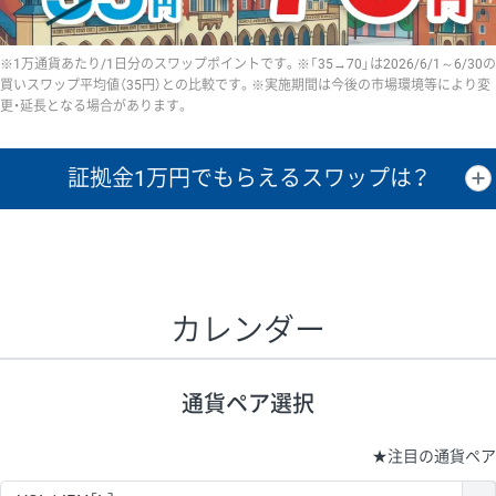
※1万通貨あたり/1日分のスワップポイントです。※「35→70」は2026/6/1～6/30の
買いスワップ平均値（35円）との比較です。※実施期間は今後の市場環境等により変
更・延長となる場合があります。
証拠金1万円で
もらえるスワップは？
証拠金1万円あたりのスワップポイントは、取引の資金効率を示した参
考値です。
CHF/JPY、EUR/USD、GBP/USD、NZD/USD、EUR/GBP、EUR/AUD、
GBP/AUDは売スワップの値です。
カレンダー
1万通貨
証拠金
あたりの
1日の
1万円あたりの
通貨ペア
取引証拠金
スワップ
ポイント
スワップ
ポイント
通貨ペア選択
▲
▼
昇順
降順
昇順
降順
昇順
降順
USD/JPY
154円
65,020円
23.6円
★
注目の通貨ペア
EUR/JPY
75円
74,270円
10円