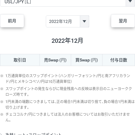
GBP/JPY
170円
86,230円
19.7円
AUD/JPY
106円
44,990円
23.5円
前月
翌月
NZD/JPY
28円
36,920円
7.5円
CAD/JPY
38円
45,810円
8.2円
2022年12月
CHF/JPY
34円
80,440円
4.2円
取引日
売Swap
(円)
買Swap
(円)
付与日数
TRY/JPY
26円
1,400円
185.7円
CZK/JPY
7円
3,060円
22.8円
※
1万通貨単位のスワップポイント（ハンガリーフォリント/円と南アフリカラン
PLN/JPY
35円
17,280円
20.2円
ド/円とメキシコペソ/円は10万通貨単位）
※
スワップポイントの発生ならびに現金残高への反映は表示日のニューヨークク
HUF/JPY
16円
2,090円
76.5円
ローズ時です。
※
1円未満の端数につきましては、正の場合1円未満は切り捨て、負の場合1円未満は
ZAR/JPY
130円
39,680円
32.7円
切り上げます。
MXN/JPY
140円
37,180円
37.6円
※
チェココルナ/円につきましては法人のお客様についてはお取引いただけませ
ん。
EUR/USD
74円
74,270円
9.9円
GBP/USD
4円
86,230円
0.4円