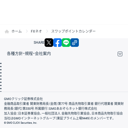
ホーム
FXネオ
スワップポイントカレンダー
X
facebook
LINE
リンクをコピー
SHARE
各種方針・規程・会社案内
取引規程・約款
サイトマップ
その他のご案内
個人情報保護方針
最良執行方針
サイトのご利用について
ディスクレイマー
信託保全
リスク説明
会社案内
GMOクリック証券株式会社
金融商品取引業者 関東財務局長（金商）第77号 商品先物取引業者 銀行代理業者 関東財
務局長（銀代）第330号 所属銀行：GMOあおぞらネット銀行株式会社
加入協会：日本証券業協会、一般社団法人 金融先物取引業協会、日本商品先物取引協会
当社はGMOインターネットグループ（東証プライム上場9449）のメンバーです。
© GMO CLICK Securities, Inc.