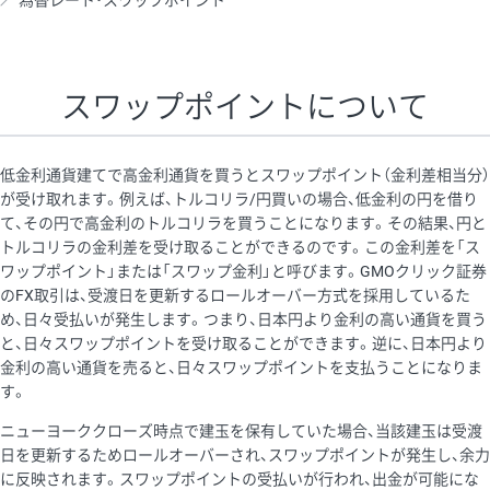
為替レート・スワップポイント
AUD/USD
16円
44,990円
3.5円
NZD/USD
41円
36,920円
11.1円
スワップポイントについて
EUR/GBP
71円
74,270円
9.5円
EUR/AUD
103円
74,270円
13.8円
低金利通貨建てで高金利通貨を買うとスワップポイント（金利差相当分）
GBP/AUD
43円
86,230円
4.9円
が受け取れます。例えば、トルコリラ/円買いの場合、低金利の円を借り
て、その円で高金利のトルコリラを買うことになります。その結果、円と
AUD/NZD
66円
44,990円
14.6円
トルコリラの金利差を受け取ることができるのです。この金利差を「ス
EUR/CHF
111円
74,270円
14.9円
ワップポイント」または「スワップ金利」と呼びます。GMOクリック証券
のFX取引は、受渡日を更新するロールオーバー方式を採用しているた
GBP/CHF
220円
86,230円
25.5円
め、日々受払いが発生します。つまり、日本円より金利の高い通貨を買う
USD/CHF
160円
65,030円
24.6円
と、日々スワップポイントを受け取ることができます。逆に、日本円より
金利の高い通貨を売ると、日々スワップポイントを支払うことになりま
す。
※取引証拠金は同日の当社為替レート（ニューヨーククローズ・
ニューヨーククローズ時点で建玉を保有していた場合、当該建玉は受渡
MIDレート）に基づいて算出。
日を更新するためロールオーバーされ、スワップポイントが発生し、余力
※ハンガリーフォリント/円と南アフリカランド/円とメキシコペ
に反映されます。スワップポイントの受払いが行われ、出金が可能にな
ソ/円は10万通貨単位。