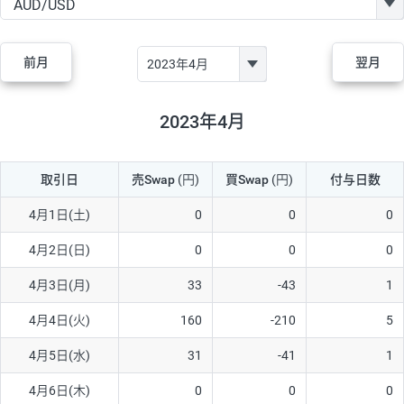
GBP/JPY
170円
86,230円
19.7円
AUD/JPY
106円
44,990円
23.5円
前月
翌月
NZD/JPY
28円
36,920円
7.5円
CAD/JPY
38円
45,810円
8.2円
2023年4月
CHF/JPY
34円
80,440円
4.2円
取引日
売Swap
(円)
買Swap
(円)
付与日数
TRY/JPY
26円
1,400円
185.7円
CZK/JPY
7円
3,060円
22.8円
4月1日(土)
0
0
0
PLN/JPY
35円
17,280円
20.2円
4月2日(日)
0
0
0
HUF/JPY
16円
2,090円
76.5円
4月3日(月)
33
-43
1
ZAR/JPY
130円
39,680円
32.7円
4月4日(火)
160
-210
5
MXN/JPY
140円
37,180円
37.6円
4月5日(水)
31
-41
1
EUR/USD
74円
74,270円
9.9円
4月6日(木)
0
0
0
GBP/USD
4円
86,230円
0.4円