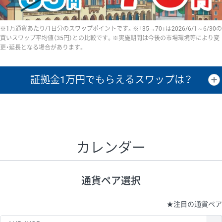
※1万通貨あたり/1日分のスワップポイントです。※「35→70」は2026/6/1～6/30の
買いスワップ平均値（35円）との比較です。※実施期間は今後の市場環境等により変
更・延長となる場合があります。
証拠金1万円で
もらえるスワップは？
証拠金1万円あたりのスワップポイントは、取引の資金効率を示した参
考値です。
CHF/JPY、EUR/USD、GBP/USD、NZD/USD、EUR/GBP、EUR/AUD、
GBP/AUDは売スワップの値です。
カレンダー
1万通貨
証拠金
あたりの
1日の
1万円あたりの
通貨ペア
取引証拠金
スワップ
ポイント
スワップ
ポイント
通貨ペア選択
▲
▼
昇順
降順
昇順
降順
昇順
降順
USD/JPY
154円
65,020円
23.6円
★
注目の通貨ペア
EUR/JPY
75円
74,270円
10円