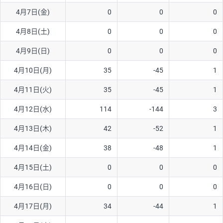
4月7日(金)
0
0
0
AUD/USD
16円
44,990円
3.5円
4月8日(土)
0
0
0
NZD/USD
41円
36,920円
11.1円
4月9日(日)
0
0
0
EUR/GBP
71円
74,270円
9.5円
EUR/AUD
103円
74,270円
13.8円
4月10日(月)
35
-45
1
GBP/AUD
43円
86,230円
4.9円
4月11日(火)
35
-45
1
AUD/NZD
66円
44,990円
14.6円
4月12日(水)
114
-144
3
EUR/CHF
111円
74,270円
14.9円
4月13日(木)
42
-52
1
GBP/CHF
220円
86,230円
25.5円
4月14日(金)
38
-48
1
USD/CHF
160円
65,030円
24.6円
4月15日(土)
0
0
0
※2026/6/30の当社のスワップポイントおよび、同日の為替レート
4月16日(日)
0
0
0
に基づいて算出。
※取引証拠金は同日の当社為替レート（ニューヨーククローズ・
4月17日(月)
34
-44
1
MIDレート）に基づいて算出。
※ハンガリーフォリント/円と南アフリカランド/円とメキシコペ