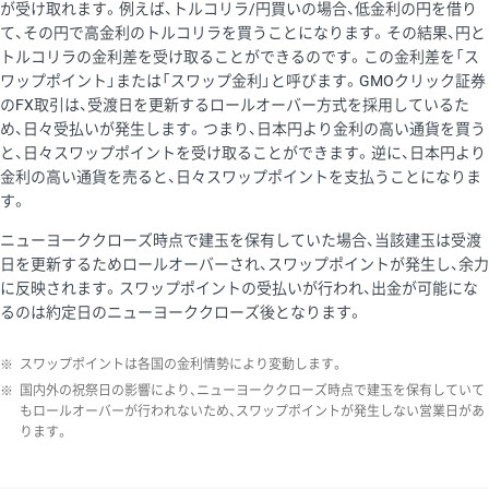
が受け取れます。例えば、トルコリラ/円買いの場合、低金利の円を借り
て、その円で高金利のトルコリラを買うことになります。その結果、円と
トルコリラの金利差を受け取ることができるのです。この金利差を「ス
ワップポイント」または「スワップ金利」と呼びます。GMOクリック証券
のFX取引は、受渡日を更新するロールオーバー方式を採用しているた
め、日々受払いが発生します。つまり、日本円より金利の高い通貨を買う
と、日々スワップポイントを受け取ることができます。逆に、日本円より
金利の高い通貨を売ると、日々スワップポイントを支払うことになりま
す。
ニューヨーククローズ時点で建玉を保有していた場合、当該建玉は受渡
日を更新するためロールオーバーされ、スワップポイントが発生し、余力
に反映されます。スワップポイントの受払いが行われ、出金が可能にな
るのは約定日のニューヨーククローズ後となります。
※
スワップポイントは各国の金利情勢により変動します。
※
国内外の祝祭日の影響により、ニューヨーククローズ時点で建玉を保有していて
もロールオーバーが行われないため、スワップポイントが発生しない営業日があ
ります。