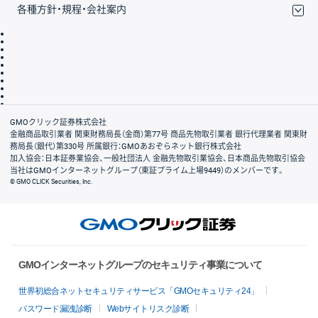
各種方針・規程・会社案内
取引規程・約款
サイトマップ
その他のご案内
個人情報保護方針
最良執行方針
サイトのご利用について
ディスクレイマー
信託保全
リスク説明
会社案内
GMOクリック証券株式会社
金融商品取引業者 関東財務局長（金商）第77号 商品先物取引業者 銀行代理業者 関東財
務局長（銀代）第330号 所属銀行：GMOあおぞらネット銀行株式会社
加入協会：日本証券業協会、一般社団法人 金融先物取引業協会、日本商品先物取引協会
当社はGMOインターネットグループ（東証プライム上場9449）のメンバーです。
© GMO CLICK Securities, Inc.
GMOインターネットグループのセキュリティ事業について
世界初総合ネットセキュリティサービス「GMOセキュリティ24」
パスワード漏洩診断
Webサイトリスク診断