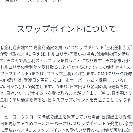
為替レート・スワップポイント
AUD/USD
16円
44,990円
3.5円
NZD/USD
41円
36,920円
11.1円
スワップポイントについて
EUR/GBP
71円
74,270円
9.5円
EUR/AUD
103円
74,270円
13.8円
低金利通貨建てで高金利通貨を買うとスワップポイント（金利差相当分）
GBP/AUD
43円
86,230円
4.9円
が受け取れます。例えば、トルコリラ/円買いの場合、低金利の円を借り
て、その円で高金利のトルコリラを買うことになります。その結果、円と
AUD/NZD
66円
44,990円
14.6円
トルコリラの金利差を受け取ることができるのです。この金利差を「ス
EUR/CHF
111円
74,270円
14.9円
ワップポイント」または「スワップ金利」と呼びます。GMOクリック証券
のFX取引は、受渡日を更新するロールオーバー方式を採用しているた
GBP/CHF
220円
86,230円
25.5円
め、日々受払いが発生します。つまり、日本円より金利の高い通貨を買う
USD/CHF
160円
65,030円
24.6円
と、日々スワップポイントを受け取ることができます。逆に、日本円より
金利の高い通貨を売ると、日々スワップポイントを支払うことになりま
※2026/6/30の当社のスワップポイントおよび、同日の為替レート
す。
に基づいて算出。
ニューヨーククローズ時点で建玉を保有していた場合、当該建玉は受渡
※取引証拠金は同日の当社為替レート（ニューヨーククローズ・
日を更新するためロールオーバーされ、スワップポイントが発生し、余力
MIDレート）に基づいて算出。
に反映されます。スワップポイントの受払いが行われ、出金が可能にな
※ハンガリーフォリント/円と南アフリカランド/円とメキシコペ