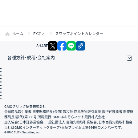
ホーム
FXネオ
スワップポイントカレンダー
X
facebook
LINE
リンクをコピー
SHARE
各種方針・規程・会社案内
取引規程・約款
サイトマップ
その他のご案内
個人情報保護方針
最良執行方針
サイトのご利用について
ディスクレイマー
信託保全
リスク説明
会社案内
GMOクリック証券株式会社
金融商品取引業者 関東財務局長（金商）第77号 商品先物取引業者 銀行代理業者 関東財
務局長（銀代）第330号 所属銀行：GMOあおぞらネット銀行株式会社
加入協会：日本証券業協会、一般社団法人 金融先物取引業協会、日本商品先物取引協会
当社はGMOインターネットグループ（東証プライム上場9449）のメンバーです。
© GMO CLICK Securities, Inc.