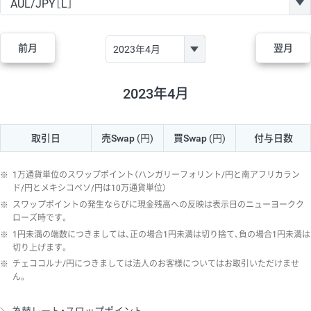
GBP/JPY
170円
86,230円
19.7円
AUD/JPY
106円
44,990円
23.5円
前月
翌月
NZD/JPY
28円
36,920円
7.5円
CAD/JPY
38円
45,810円
8.2円
2023年4月
CHF/JPY
34円
80,440円
4.2円
取引日
売Swap
(円)
買Swap
(円)
付与日数
TRY/JPY
26円
1,400円
185.7円
CZK/JPY
7円
3,060円
22.8円
※
1万通貨単位のスワップポイント（ハンガリーフォリント/円と南アフリカラン
PLN/JPY
35円
17,280円
20.2円
ド/円とメキシコペソ/円は10万通貨単位）
※
スワップポイントの発生ならびに現金残高への反映は表示日のニューヨークク
HUF/JPY
16円
2,090円
76.5円
ローズ時です。
※
1円未満の端数につきましては、正の場合1円未満は切り捨て、負の場合1円未満は
ZAR/JPY
130円
39,680円
32.7円
切り上げます。
MXN/JPY
140円
37,180円
37.6円
※
チェココルナ/円につきましては法人のお客様についてはお取引いただけませ
ん。
EUR/USD
74円
74,270円
9.9円
GBP/USD
4円
86,230円
0.4円