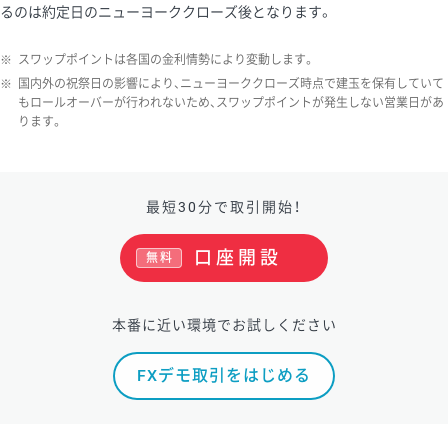
るのは約定日のニューヨーククローズ後となります。
ソ/円は10万通貨単位。
※
スワップポイントは各国の金利情勢により変動します。
※
国内外の祝祭日の影響により、ニューヨーククローズ時点で建玉を保有していて
もロールオーバーが行われないため、スワップポイントが発生しない営業日があ
ります。
最短30分で取引開始！
口座開設
無料
本番に近い環境でお試しください
FXデモ取引をはじめる