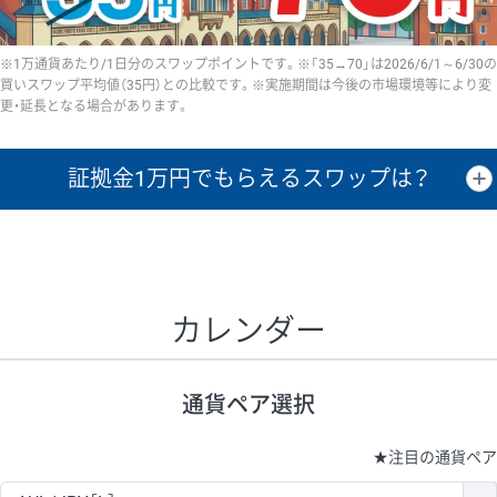
※1万通貨あたり/1日分のスワップポイントです。※「35→70」は2026/6/1～6/30の
買いスワップ平均値（35円）との比較です。※実施期間は今後の市場環境等により変
更・延長となる場合があります。
証拠金1万円で
もらえるスワップは？
証拠金1万円あたりのスワップポイントは、取引の資金効率を示した参
考値です。
CHF/JPY、EUR/USD、GBP/USD、NZD/USD、EUR/GBP、EUR/AUD、
GBP/AUDは売スワップの値です。
カレンダー
1万通貨
証拠金
あたりの
1日の
1万円あたりの
通貨ペア
取引証拠金
スワップ
ポイント
スワップ
ポイント
通貨ペア選択
▲
▼
昇順
降順
昇順
降順
昇順
降順
USD/JPY
154円
65,020円
23.6円
★
注目の通貨ペア
EUR/JPY
75円
74,270円
10円