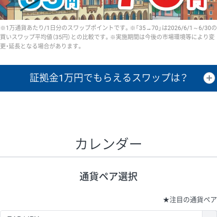
※1万通貨あたり/1日分のスワップポイントです。※「35→70」は2026/6/1～6/30の
買いスワップ平均値（35円）との比較です。※実施期間は今後の市場環境等により変
更・延長となる場合があります。
証拠金1万円で
もらえるスワップは？
証拠金1万円あたりのスワップポイントは、取引の資金効率を示した参
考値です。
CHF/JPY、EUR/USD、GBP/USD、NZD/USD、EUR/GBP、EUR/AUD、
GBP/AUDは売スワップの値です。
カレンダー
1万通貨
証拠金
あたりの
1日の
1万円あたりの
通貨ペア
取引証拠金
スワップ
ポイント
スワップ
ポイント
通貨ペア選択
▲
▼
昇順
降順
昇順
降順
昇順
降順
USD/JPY
154円
65,020円
23.6円
★
注目の通貨ペア
EUR/JPY
75円
74,270円
10円