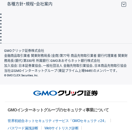
各種方針・規程・会社案内
取引規程・約款
サイトマップ
その他のご案内
個人情報保護方針
最良執行方針
サイトのご利用について
ディスクレイマー
信託保全
リスク説明
会社案内
GMOクリック証券株式会社
金融商品取引業者 関東財務局長（金商）第77号 商品先物取引業者 銀行代理業者 関東財
務局長（銀代）第330号 所属銀行：GMOあおぞらネット銀行株式会社
加入協会：日本証券業協会、一般社団法人 金融先物取引業協会、日本商品先物取引協会
当社はGMOインターネットグループ（東証プライム上場9449）のメンバーです。
© GMO CLICK Securities, Inc.
GMOインターネットグループのセキュリティ事業について
世界初総合ネットセキュリティサービス「GMOセキュリティ24」
パスワード漏洩診断
Webサイトリスク診断