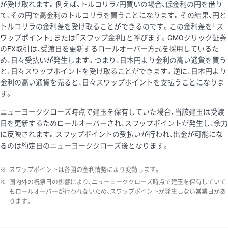
が受け取れます。例えば、トルコリラ/円買いの場合、低金利の円を借り
て、その円で高金利のトルコリラを買うことになります。その結果、円と
トルコリラの金利差を受け取ることができるのです。この金利差を「ス
ワップポイント」または「スワップ金利」と呼びます。GMOクリック証券
のFX取引は、受渡日を更新するロールオーバー方式を採用しているた
め、日々受払いが発生します。つまり、日本円より金利の高い通貨を買う
と、日々スワップポイントを受け取ることができます。逆に、日本円より
金利の高い通貨を売ると、日々スワップポイントを支払うことになりま
す。
ニューヨーククローズ時点で建玉を保有していた場合、当該建玉は受渡
日を更新するためロールオーバーされ、スワップポイントが発生し、余力
に反映されます。スワップポイントの受払いが行われ、出金が可能にな
るのは約定日のニューヨーククローズ後となります。
※
スワップポイントは各国の金利情勢により変動します。
※
国内外の祝祭日の影響により、ニューヨーククローズ時点で建玉を保有していて
もロールオーバーが行われないため、スワップポイントが発生しない営業日があ
ります。