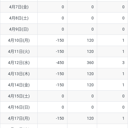
4月7日(金)
0
0
0
AUD/USD
16円
44,990円
3.5円
4月8日(土)
0
0
0
NZD/USD
41円
36,920円
11.1円
4月9日(日)
0
0
0
EUR/GBP
71円
74,270円
9.5円
EUR/AUD
103円
74,270円
13.8円
4月10日(月)
-150
120
1
GBP/AUD
43円
86,230円
4.9円
4月11日(火)
-150
120
1
AUD/NZD
66円
44,990円
14.6円
4月12日(水)
-450
360
3
EUR/CHF
111円
74,270円
14.9円
4月13日(木)
-150
120
1
GBP/CHF
220円
86,230円
25.5円
4月14日(金)
-150
120
1
USD/CHF
160円
65,030円
24.6円
4月15日(土)
0
0
0
※2026/6/30の当社のスワップポイントおよび、同日の為替レート
4月16日(日)
0
0
0
に基づいて算出。
※取引証拠金は同日の当社為替レート（ニューヨーククローズ・
4月17日(月)
-150
120
1
MIDレート）に基づいて算出。
※ハンガリーフォリント/円と南アフリカランド/円とメキシコペ