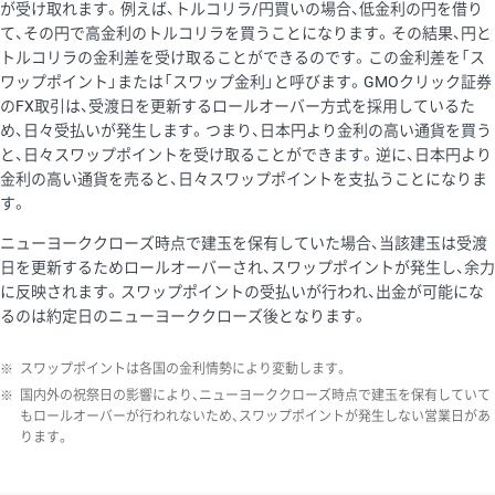
が受け取れます。例えば、トルコリラ/円買いの場合、低金利の円を借り
て、その円で高金利のトルコリラを買うことになります。その結果、円と
トルコリラの金利差を受け取ることができるのです。この金利差を「ス
ワップポイント」または「スワップ金利」と呼びます。GMOクリック証券
のFX取引は、受渡日を更新するロールオーバー方式を採用しているた
め、日々受払いが発生します。つまり、日本円より金利の高い通貨を買う
と、日々スワップポイントを受け取ることができます。逆に、日本円より
金利の高い通貨を売ると、日々スワップポイントを支払うことになりま
す。
ニューヨーククローズ時点で建玉を保有していた場合、当該建玉は受渡
日を更新するためロールオーバーされ、スワップポイントが発生し、余力
に反映されます。スワップポイントの受払いが行われ、出金が可能にな
るのは約定日のニューヨーククローズ後となります。
※
スワップポイントは各国の金利情勢により変動します。
※
国内外の祝祭日の影響により、ニューヨーククローズ時点で建玉を保有していて
もロールオーバーが行われないため、スワップポイントが発生しない営業日があ
ります。