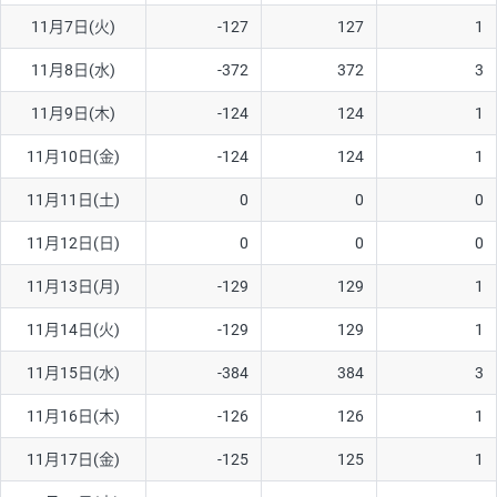
11月7日(火)
-127
127
1
AUD/USD
16円
44,990円
3.5円
11月8日(水)
-372
372
3
NZD/USD
41円
36,920円
11.1円
11月9日(木)
-124
124
1
EUR/GBP
71円
74,270円
9.5円
EUR/AUD
103円
74,270円
13.8円
11月10日(金)
-124
124
1
GBP/AUD
43円
86,230円
4.9円
11月11日(土)
0
0
0
AUD/NZD
66円
44,990円
14.6円
11月12日(日)
0
0
0
EUR/CHF
111円
74,270円
14.9円
11月13日(月)
-129
129
1
GBP/CHF
220円
86,230円
25.5円
11月14日(火)
-129
129
1
USD/CHF
160円
65,030円
24.6円
11月15日(水)
-384
384
3
11月16日(木)
-126
126
1
※取引証拠金は同日の当社為替レート（ニューヨーククローズ・
MIDレート）に基づいて算出。
11月17日(金)
-125
125
1
※ハンガリーフォリント/円と南アフリカランド/円とメキシコペ
ソ/円は10万通貨単位。