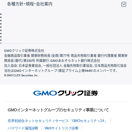
各種方針・規程・会社案内
取引規程・約款
サイトマップ
その他のご案内
個人情報保護方針
最良執行方針
サイトのご利用について
ディスクレイマー
信託保全
リスク説明
会社案内
GMOクリック証券株式会社
金融商品取引業者 関東財務局長（金商）第77号 商品先物取引業者 銀行代理業者 関東財
務局長（銀代）第330号 所属銀行：GMOあおぞらネット銀行株式会社
加入協会：日本証券業協会、一般社団法人 金融先物取引業協会、日本商品先物取引協会
当社はGMOインターネットグループ（東証プライム上場9449）のメンバーです。
© GMO CLICK Securities, Inc.
GMOインターネットグループのセキュリティ事業について
世界初総合ネットセキュリティサービス「GMOセキュリティ24」
パスワード漏洩診断
Webサイトリスク診断