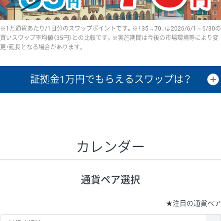
※1万通貨あたり/1日分のスワップポイントです。※「35→70」は2026/6/1～6/30の
買いスワップ平均値（35円）との比較です。※実施期間は今後の市場環境等により変
更・延長となる場合があります。
証拠金1万円で
もらえるスワップは？
証拠金1万円あたりのスワップポイントは、取引の資金効率を示した参
考値です。
CHF/JPY、EUR/USD、GBP/USD、NZD/USD、EUR/GBP、EUR/AUD、
GBP/AUDは売スワップの値です。
カレンダー
1万通貨
証拠金
あたりの
1日の
1万円あたりの
通貨ペア
取引証拠金
スワップ
ポイント
スワップ
ポイント
通貨ペア選択
▲
▼
昇順
降順
昇順
降順
昇順
降順
USD/JPY
154円
65,020円
23.6円
★
注目の通貨ペア
EUR/JPY
75円
74,270円
10円