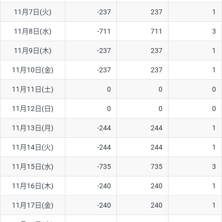
11月7日(火)
-237
237
1
AUD/USD
12円
44,260円
2.7円
11月8日(水)
-711
711
3
NZD/USD
27円
37,070円
7.2円
11月9日(木)
-237
237
1
EUR/GBP
74円
72,660円
10.1円
EUR/AUD
102円
72,650円
14円
11月10日(金)
-237
237
1
GBP/AUD
32円
84,960円
3.7円
11月11日(土)
0
0
0
AUD/NZD
55円
44,260円
12.4円
11月12日(日)
0
0
0
EUR/CHF
98円
72,680円
13.4円
11月13日(月)
-244
244
1
GBP/CHF
210円
84,990円
24.7円
11月14日(火)
-244
244
1
USD/CHF
148円
63,050円
23.4円
11月15日(水)
-735
735
3
11月16日(木)
-240
240
1
※取引証拠金は同日の当社為替レート（ニューヨーククローズ・
MIDレート）に基づいて算出。
11月17日(金)
-240
240
1
※ハンガリーフォリント/円と南アフリカランド/円とメキシコペ
ソ/円は10万通貨単位。