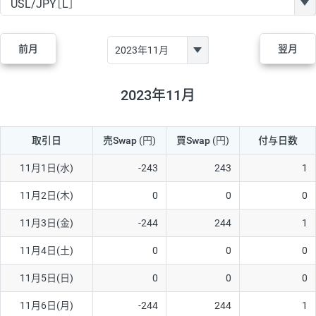
GBP/JPY
182円
84,970円
21.4円
AUD/JPY
111円
44,250円
25円
前月
翌月
NZD/JPY
48円
37,070円
12.9円
CAD/JPY
40円
44,970円
8.8円
2023年11月
CHF/JPY
28円
78,060円
3.5円
取引日
売Swap
(円)
買Swap
(円)
付与日数
TRY/JPY
25円
1,330円
187.9円
CZK/JPY
5円
3,000円
16.6円
11月1日(水)
-243
243
1
PLN/JPY
70円
16,870円
41.4円
11月2日(木)
0
0
0
HUF/JPY
12円
2,000円
60円
11月3日(金)
-244
244
1
ZAR/JPY
130円
38,040円
34.1円
11月4日(土)
0
0
0
MXN/JPY
140円
36,350円
38.5円
11月5日(日)
0
0
0
EUR/USD
60円
72,670円
8.2円
11月6日(月)
-244
244
1
GBP/USD
1円
84,980円
0.1円