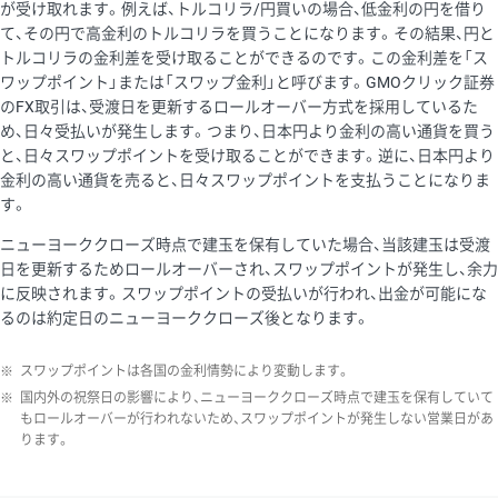
が受け取れます。例えば、トルコリラ/円買いの場合、低金利の円を借り
て、その円で高金利のトルコリラを買うことになります。その結果、円と
トルコリラの金利差を受け取ることができるのです。この金利差を「ス
ワップポイント」または「スワップ金利」と呼びます。GMOクリック証券
のFX取引は、受渡日を更新するロールオーバー方式を採用しているた
め、日々受払いが発生します。つまり、日本円より金利の高い通貨を買う
と、日々スワップポイントを受け取ることができます。逆に、日本円より
金利の高い通貨を売ると、日々スワップポイントを支払うことになりま
す。
ニューヨーククローズ時点で建玉を保有していた場合、当該建玉は受渡
日を更新するためロールオーバーされ、スワップポイントが発生し、余力
に反映されます。スワップポイントの受払いが行われ、出金が可能にな
るのは約定日のニューヨーククローズ後となります。
※
スワップポイントは各国の金利情勢により変動します。
※
国内外の祝祭日の影響により、ニューヨーククローズ時点で建玉を保有していて
もロールオーバーが行われないため、スワップポイントが発生しない営業日があ
ります。