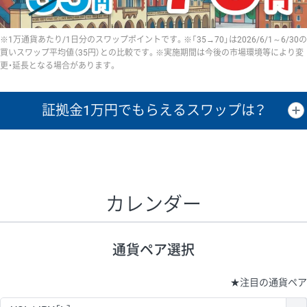
※1万通貨あたり/1日分のスワップポイントです。※「35→70」は2026/6/1～6/30の
買いスワップ平均値（35円）との比較です。※実施期間は今後の市場環境等により変
更・延長となる場合があります。
証拠金1万円で
もらえるスワップは？
証拠金1万円あたりのスワップポイントは、取引の資金効率を示した参
考値です。
CHF/JPY、EUR/USD、GBP/USD、NZD/USD、EUR/GBP、EUR/AUD、
GBP/AUDは売スワップの値です。
カレンダー
1万通貨
証拠金
あたりの
1日の
1万円あたりの
通貨ペア
取引証拠金
スワップ
ポイント
スワップ
ポイント
通貨ペア選択
▲
▼
昇順
降順
昇順
降順
昇順
降順
USD/JPY
161円
63,050円
25.5円
★
注目の通貨ペア
EUR/JPY
80円
72,570円
11円