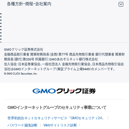
各種方針・規程・会社案内
取引規程・約款
サイトマップ
その他のご案内
個人情報保護方針
最良執行方針
サイトのご利用について
ディスクレイマー
信託保全
リスク説明
会社案内
GMOクリック証券株式会社
金融商品取引業者 関東財務局長（金商）第77号 商品先物取引業者 銀行代理業者 関東財
務局長（銀代）第330号 所属銀行：GMOあおぞらネット銀行株式会社
加入協会：日本証券業協会、一般社団法人 金融先物取引業協会、日本商品先物取引協会
当社はGMOインターネットグループ（東証プライム上場9449）のメンバーです。
© GMO CLICK Securities, Inc.
GMOインターネットグループのセキュリティ事業について
世界初総合ネットセキュリティサービス「GMOセキュリティ24」
パスワード漏洩診断
Webサイトリスク診断