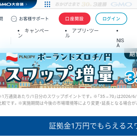
問
お客様
サポート
口座開設
ログイン
キャンペー
アプリ・ツー
ン
ル
NIS
A
※1万通貨あたり/1日分のスワップポイントです。※「35→70」は2026/6
比較です。※実施期間は今後の市場環境等により変更・延長となる場合が
証拠金1万円で
もらえるス