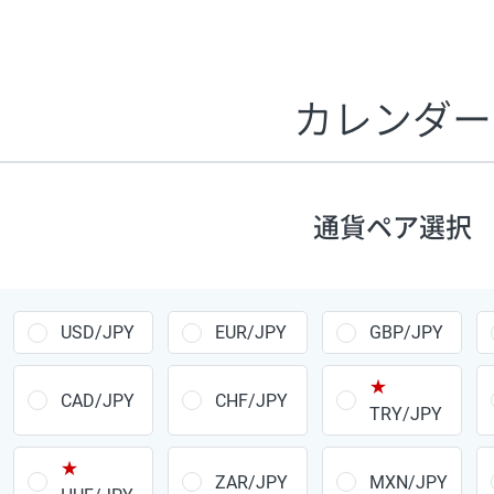
証拠金1万円あたりのスワップポイントは、取引の資金効率
CHF/JPY、EUR/USD、GBP/USD、NZD/USD、EUR/GBP、E
す。
カレンダー
1万通貨
あたりの
通貨ペア
1日の
スワップ
取引
ポイント
▲
▼
昇順
降順
通貨ペア選択
USD/JPY
154円
EUR/JPY
75円
USD/JPY
EUR/JPY
GBP/JPY
GBP/JPY
170円
★
AUD/JPY
106円
CAD/JPY
CHF/JPY
TRY/JPY
NZD/JPY
28円
★
ZAR/JPY
MXN/JPY