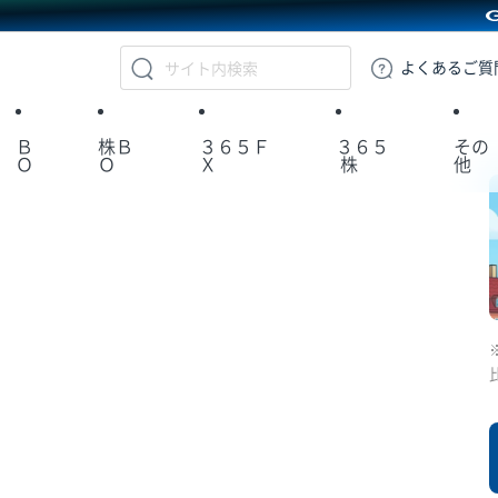
GMOクリック証券
よくある
ご質
Ｂ
株Ｂ
３６５Ｆ
３６５
その
Ｏ
Ｏ
Ｘ
株
他