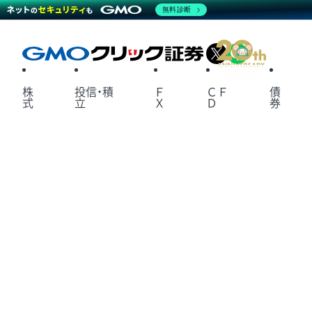
無料診断
X
LINE
株
投信・積
Ｆ
ＣＦ
債
式
立
Ｘ
Ｄ
券