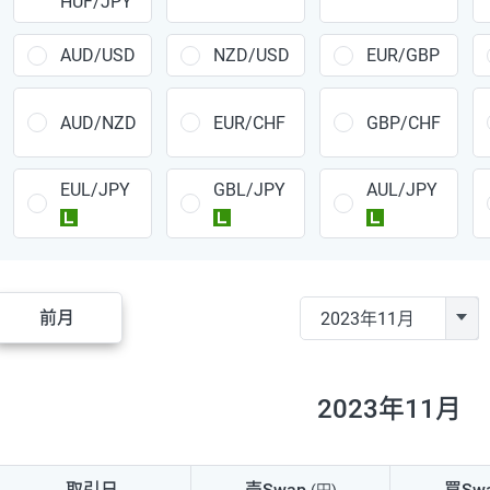
HUF/JPY
CAD/JPY
38円
CHF/JPY
34円
AUD/USD
NZD/USD
EUR/GBP
TRY/JPY
26円
AUD/NZD
EUR/CHF
GBP/CHF
CZK/JPY
7円
EUL/JPY
GBL/JPY
AUL/JPY
PLN/JPY
35円
ラージ
ラージ
ラージ
HUF/JPY
16円
ZAR/JPY
130円
前月
MXN/JPY
140円
EUR/USD
74円
2023年11月
GBP/USD
4円
AUD/USD
16円
取引日
売Swap
買Sw