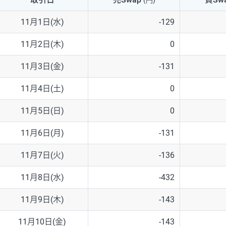
(円)
NZD/USD
41円
11月1日(水)
-129
EUR/GBP
71円
11月2日(木)
0
EUR/AUD
103円
11月3日(金)
-131
GBP/AUD
43円
11月4日(土)
0
AUD/NZD
66円
11月5日(日)
0
EUR/CHF
111円
11月6日(月)
-131
GBP/CHF
220円
11月7日(火)
-136
USD/CHF
160円
11月8日(水)
-432
11月9日(木)
-143
※2026/6/30の当社のスワップポイントおよび、同日の為替レート
※取引証拠金は同日の当社為替レート（ニューヨーククローズ・MIDレ
11月10日(金)
-143
※ハンガリーフォリント/円と南アフリカランド/円とメキシコペソ/円