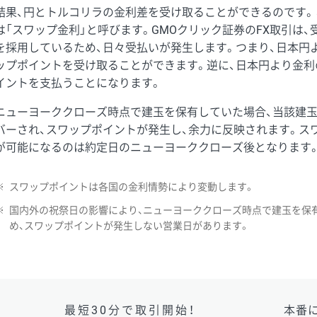
結果、円とトルコリラの金利差を受け取ることができるのです。
は「スワップ金利」と呼びます。GMOクリック証券のFX取引は
を採用しているため、日々受払いが発生します。つまり、日本円
ップポイントを受け取ることができます。逆に、日本円より金利
イントを支払うことになります。
ニューヨーククローズ時点で建玉を保有していた場合、当該建
バーされ、スワップポイントが発生し、余力に反映されます。ス
が可能になるのは約定日のニューヨーククローズ後となります
※
スワップポイントは各国の金利情勢により変動します。
※
国内外の祝祭日の影響により、ニューヨーククローズ時点で建玉を保
め、スワップポイントが発生しない営業日があります。
最短30分で取引開始！
本番