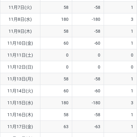
11月7日(火)
58
-58
1
AUD/USD
16円
44,990円
3.5円
11月8日(水)
180
-180
3
NZD/USD
41円
36,920円
11.1円
11月9日(木)
58
-58
1
EUR/GBP
71円
74,270円
9.5円
EUR/AUD
103円
74,270円
13.8円
11月10日(金)
60
-60
1
GBP/AUD
43円
86,230円
4.9円
11月11日(土)
0
0
0
AUD/NZD
66円
44,990円
14.6円
11月12日(日)
0
0
0
EUR/CHF
111円
74,270円
14.9円
11月13日(月)
58
-58
1
GBP/CHF
220円
86,230円
25.5円
11月14日(火)
60
-60
1
USD/CHF
160円
65,030円
24.6円
11月15日(水)
180
-180
3
11月16日(木)
58
-58
1
※取引証拠金は同日の当社為替レート（ニューヨーククローズ・
MIDレート）に基づいて算出。
11月17日(金)
63
-63
1
※ハンガリーフォリント/円と南アフリカランド/円とメキシコペ
ソ/円は10万通貨単位。