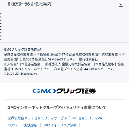
各種方針・規程・会社案内
取引規程・約款
サイトマップ
その他のご案内
個人情報保護方針
最良執行方針
サイトのご利用について
ディスクレイマー
信託保全
リスク説明
会社案内
GMOクリック証券株式会社
金融商品取引業者 関東財務局長（金商）第77号 商品先物取引業者 銀行代理業者 関東財
務局長（銀代）第330号 所属銀行：GMOあおぞらネット銀行株式会社
加入協会：日本証券業協会、一般社団法人 金融先物取引業協会、日本商品先物取引協会
当社はGMOインターネットグループ（東証プライム上場9449）のメンバーです。
© GMO CLICK Securities, Inc.
GMOインターネットグループのセキュリティ事業について
世界初総合ネットセキュリティサービス「GMOセキュリティ24」
パスワード漏洩診断
Webサイトリスク診断