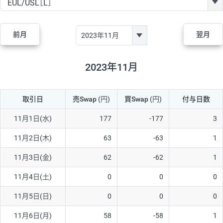
GBP/JPY
170円
86,230円
19.7円
AUD/JPY
106円
44,990円
23.5円
前月
翌月
NZD/JPY
28円
36,920円
7.5円
CAD/JPY
38円
45,810円
8.2円
2023年11月
CHF/JPY
34円
80,440円
4.2円
取引日
売Swap
(円)
買Swap
(円)
付与日数
TRY/JPY
26円
1,400円
185.7円
CZK/JPY
7円
3,060円
22.8円
11月1日(水)
177
-177
3
PLN/JPY
35円
17,280円
20.2円
11月2日(木)
63
-63
1
HUF/JPY
16円
2,090円
76.5円
11月3日(金)
62
-62
1
ZAR/JPY
130円
39,680円
32.7円
11月4日(土)
0
0
0
MXN/JPY
140円
37,180円
37.6円
11月5日(日)
0
0
0
EUR/USD
74円
74,270円
9.9円
11月6日(月)
58
-58
1
GBP/USD
4円
86,230円
0.4円