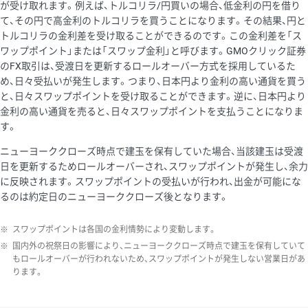
が受け取れます。例えば、トルコリラ/円買いの場合、低金利の円を借り
て、その円で高金利のトルコリラを買うことになります。その結果、円と
トルコリラの金利差を受け取ることができるのです。この金利差を「ス
ワップポイント」または「スワップ金利」と呼びます。GMOクリック証券
のFX取引は、受渡日を更新するロールオーバー方式を採用しているた
め、日々受払いが発生します。つまり、日本円より金利の高い通貨を買う
と、日々スワップポイントを受け取ることができます。逆に、日本円より
金利の高い通貨を売ると、日々スワップポイントを支払うことになりま
す。
ニューヨーククローズ時点で建玉を保有していた場合、当該建玉は受渡
日を更新するためロールオーバーされ、スワップポイントが発生し、余力
に反映されます。スワップポイントの受払いが行われ、出金が可能にな
るのは約定日のニューヨーククローズ後となります。
※
スワップポイントは各国の金利情勢により変動します。
※
国内外の祝祭日の影響により、ニューヨーククローズ時点で建玉を保有していて
もロールオーバーが行われないため、スワップポイントが発生しない営業日があ
ります。