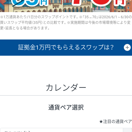
※1万通貨あたり/1日分のスワップポイントです。※「35→70」は2026/6/1～6/30の
買いスワップ平均値（35円）との比較です。※実施期間は今後の市場環境等により変
更・延長となる場合があります。
証拠金1万円で
もらえるスワップは？
証拠金1万円あたりのスワップポイントは、取引の資金効率を示した参
考値です。
CHF/JPY、EUR/USD、GBP/USD、NZD/USD、EUR/GBP、EUR/AUD、
GBP/AUDは売スワップの値です。
カレンダー
1万通貨
証拠金
あたりの
1日の
1万円あたりの
通貨ペア
取引証拠金
スワップ
ポイント
スワップ
ポイント
通貨ペア選択
▲
▼
昇順
降順
昇順
降順
昇順
降順
USD/JPY
154円
65,020円
23.6円
★
注目の通貨ペア
EUR/JPY
75円
74,270円
10円