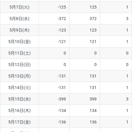
5月7日(火)
-125
125
1
AUD/USD
16円
44,990円
3.5円
5月8日(水)
-372
372
3
NZD/USD
41円
36,920円
11.1円
5月9日(木)
-123
123
1
EUR/GBP
71円
74,270円
9.5円
EUR/AUD
103円
74,270円
13.8円
5月10日(金)
-121
121
1
GBP/AUD
43円
86,230円
4.9円
5月11日(土)
0
0
0
AUD/NZD
66円
44,990円
14.6円
5月12日(日)
0
0
0
EUR/CHF
111円
74,270円
14.9円
5月13日(月)
-131
131
1
GBP/CHF
220円
86,230円
25.5円
5月14日(火)
-131
131
1
USD/CHF
160円
65,030円
24.6円
5月15日(水)
-399
399
3
※2026/6/30の当社のスワップポイントおよび、同日の為替レート
5月16日(木)
-134
134
1
に基づいて算出。
※取引証拠金は同日の当社為替レート（ニューヨーククローズ・
5月17日(金)
-136
136
1
MIDレート）に基づいて算出。
※ハンガリーフォリント/円と南アフリカランド/円とメキシコペ