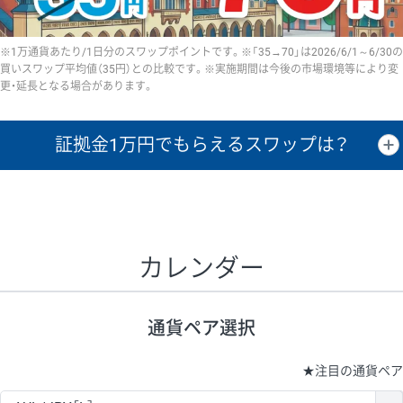
※1万通貨あたり/1日分のスワップポイントです。※「35→70」は2026/6/1～6/30の
買いスワップ平均値（35円）との比較です。※実施期間は今後の市場環境等により変
更・延長となる場合があります。
証拠金1万円で
もらえるスワップは？
証拠金1万円あたりのスワップポイントは、取引の資金効率を示した参
考値です。
CHF/JPY、EUR/USD、GBP/USD、NZD/USD、EUR/GBP、EUR/AUD、
GBP/AUDは売スワップの値です。
カレンダー
1万通貨
証拠金
あたりの
1日の
1万円あたりの
通貨ペア
取引証拠金
スワップ
ポイント
スワップ
ポイント
通貨ペア選択
▲
▼
昇順
降順
昇順
降順
昇順
降順
USD/JPY
154円
65,020円
23.6円
★
注目の通貨ペア
EUR/JPY
75円
74,270円
10円