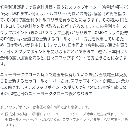
低金利通貨建てで高金利通貨を買うとスワップポイント（金利差相当分）
が受け取れます。例えば、トルコリラ/円買いの場合、低金利の円を借り
て、その円で高金利のトルコリラを買うことになります。その結果、円と
トルコリラの金利差を受け取ることができるのです。この金利差を「ス
ワップポイント」または「スワップ金利」と呼びます。GMOクリック証券
のFX取引は、受渡日を更新するロールオーバー方式を採用しているた
め、日々受払いが発生します。つまり、日本円より金利の高い通貨を買う
と、日々スワップポイントを受け取ることができます。逆に、日本円より
金利の高い通貨を売ると、日々スワップポイントを支払うことになりま
す。
ニューヨーククローズ時点で建玉を保有していた場合、当該建玉は受渡
日を更新するためロールオーバーされ、スワップポイントが発生し、余力
に反映されます。スワップポイントの受払いが行われ、出金が可能にな
るのは約定日のニューヨーククローズ後となります。
※
スワップポイントは各国の金利情勢により変動します。
※
国内外の祝祭日の影響により、ニューヨーククローズ時点で建玉を保有していて
もロールオーバーが行われないため、スワップポイントが発生しない営業日があ
ります。