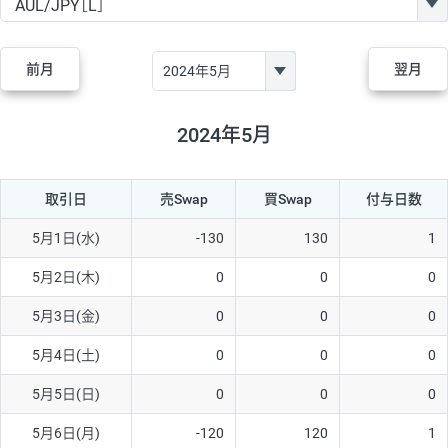
GBP/JPY
170円
86,230円
19.7円
AUD/JPY
106円
44,990円
23.5円
前月
翌月
NZD/JPY
28円
36,920円
7.5円
CAD/JPY
38円
45,810円
8.2円
2024年5月
CHF/JPY
34円
80,440円
4.2円
取引日
売Swap
買Swap
付与日数
TRY/JPY
26円
1,400円
185.7円
CZK/JPY
7円
3,060円
22.8円
5月1日(水)
-130
130
1
PLN/JPY
35円
17,280円
20.2円
5月2日(木)
0
0
0
HUF/JPY
16円
2,090円
76.5円
5月3日(金)
0
0
0
ZAR/JPY
130円
39,680円
32.7円
5月4日(土)
0
0
0
MXN/JPY
140円
37,180円
37.6円
5月5日(日)
0
0
0
EUR/USD
74円
74,270円
9.9円
5月6日(月)
-120
120
1
GBP/USD
4円
86,230円
0.4円