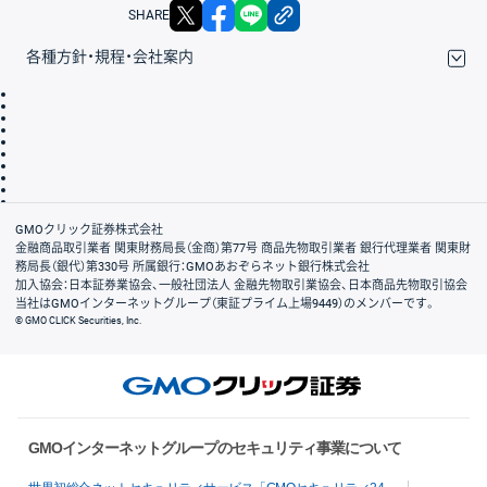
X
facebook
LINE
リンクをコピー
SHARE
各種方針・規程・会社案内
取引規程・約款
サイトマップ
その他のご案内
個人情報保護方針
最良執行方針
サイトのご利用について
ディスクレイマー
信託保全
リスク説明
会社案内
GMOクリック証券株式会社
金融商品取引業者 関東財務局長（金商）第77号 商品先物取引業者 銀行代理業者 関東財
務局長（銀代）第330号 所属銀行：GMOあおぞらネット銀行株式会社
加入協会：日本証券業協会、一般社団法人 金融先物取引業協会、日本商品先物取引協会
当社はGMOインターネットグループ（東証プライム上場9449）のメンバーです。
© GMO CLICK Securities, Inc.
GMOインターネットグループのセキュリティ事業について