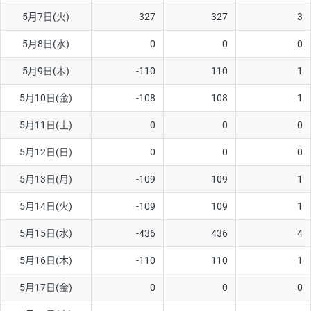
5月7日(火)
-327
327
3
AUD/USD
16円
44,990円
3.5円
5月8日(水)
0
0
0
NZD/USD
41円
36,920円
11.1円
5月9日(木)
-110
110
1
EUR/GBP
71円
74,270円
9.5円
EUR/AUD
103円
74,270円
13.8円
5月10日(金)
-108
108
1
GBP/AUD
43円
86,230円
4.9円
5月11日(土)
0
0
0
AUD/NZD
66円
44,990円
14.6円
5月12日(日)
0
0
0
EUR/CHF
111円
74,270円
14.9円
5月13日(月)
-109
109
1
GBP/CHF
220円
86,230円
25.5円
5月14日(火)
-109
109
1
USD/CHF
160円
65,030円
24.6円
5月15日(水)
-436
436
4
5月16日(木)
-110
110
1
※取引証拠金は同日の当社為替レート（ニューヨーククローズ・
MIDレート）に基づいて算出。
5月17日(金)
0
0
0
※ハンガリーフォリント/円と南アフリカランド/円とメキシコペ
ソ/円は10万通貨単位。