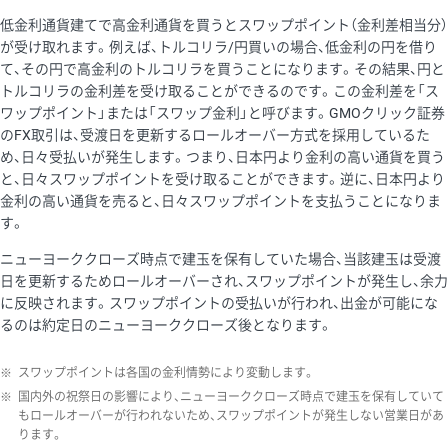
低金利通貨建てで高金利通貨を買うとスワップポイント（金利差相当分）
が受け取れます。例えば、トルコリラ/円買いの場合、低金利の円を借り
て、その円で高金利のトルコリラを買うことになります。その結果、円と
トルコリラの金利差を受け取ることができるのです。この金利差を「ス
ワップポイント」または「スワップ金利」と呼びます。GMOクリック証券
のFX取引は、受渡日を更新するロールオーバー方式を採用しているた
め、日々受払いが発生します。つまり、日本円より金利の高い通貨を買う
と、日々スワップポイントを受け取ることができます。逆に、日本円より
金利の高い通貨を売ると、日々スワップポイントを支払うことになりま
す。
ニューヨーククローズ時点で建玉を保有していた場合、当該建玉は受渡
日を更新するためロールオーバーされ、スワップポイントが発生し、余力
に反映されます。スワップポイントの受払いが行われ、出金が可能にな
るのは約定日のニューヨーククローズ後となります。
※
スワップポイントは各国の金利情勢により変動します。
※
国内外の祝祭日の影響により、ニューヨーククローズ時点で建玉を保有していて
もロールオーバーが行われないため、スワップポイントが発生しない営業日があ
ります。