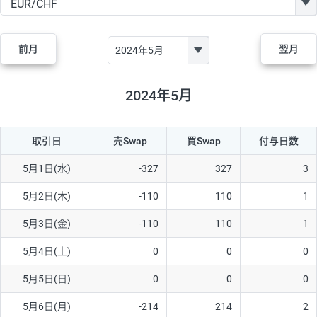
GBP/JPY
170円
86,230円
19.7円
AUD/JPY
106円
44,990円
23.5円
前月
翌月
NZD/JPY
28円
36,920円
7.5円
CAD/JPY
38円
45,810円
8.2円
2024年5月
CHF/JPY
34円
80,440円
4.2円
取引日
売Swap
買Swap
付与日数
TRY/JPY
26円
1,400円
185.7円
CZK/JPY
7円
3,060円
22.8円
5月1日(水)
-327
327
3
PLN/JPY
35円
17,280円
20.2円
5月2日(木)
-110
110
1
HUF/JPY
16円
2,090円
76.5円
5月3日(金)
-110
110
1
ZAR/JPY
130円
39,680円
32.7円
5月4日(土)
0
0
0
MXN/JPY
140円
37,180円
37.6円
5月5日(日)
0
0
0
EUR/USD
74円
74,270円
9.9円
5月6日(月)
-214
214
2
GBP/USD
4円
86,230円
0.4円