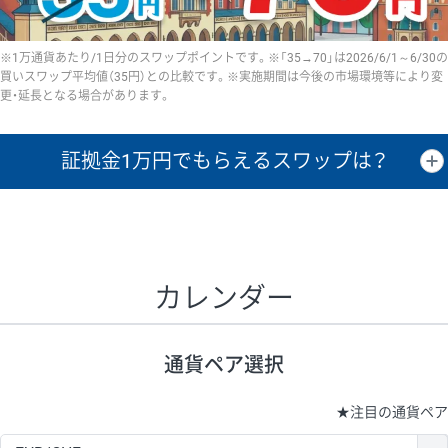
※1万通貨あたり/1日分のスワップポイントです。※「35→70」は2026/6/1～6/30の
買いスワップ平均値（35円）との比較です。※実施期間は今後の市場環境等により変
更・延長となる場合があります。
証拠金1万円で
もらえるスワップは？
証拠金1万円あたりのスワップポイントは、取引の資金効率を示した参
考値です。
CHF/JPY、EUR/USD、GBP/USD、NZD/USD、EUR/GBP、EUR/AUD、
GBP/AUDは売スワップの値です。
カレンダー
1万通貨
証拠金
あたりの
1日の
1万円あたりの
通貨ペア
取引証拠金
スワップ
ポイント
スワップ
ポイント
通貨ペア選択
▲
▼
昇順
降順
昇順
降順
昇順
降順
USD/JPY
154円
65,020円
23.6円
★
注目の通貨ペア
EUR/JPY
75円
74,270円
10円