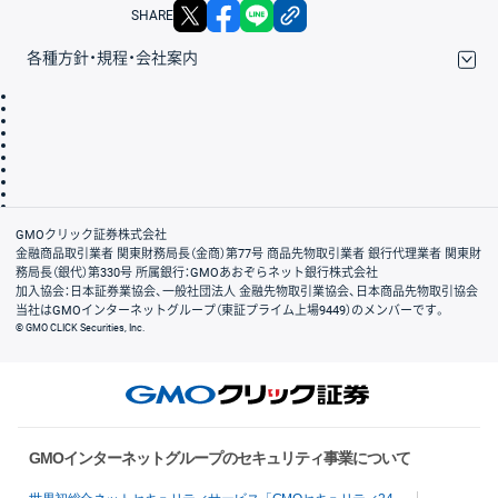
X
facebook
LINE
リンクをコピー
SHARE
各種方針・規程・会社案内
取引規程・約款
サイトマップ
その他のご案内
個人情報保護方針
最良執行方針
サイトのご利用について
ディスクレイマー
信託保全
リスク説明
会社案内
GMOクリック証券株式会社
金融商品取引業者 関東財務局長（金商）第77号 商品先物取引業者 銀行代理業者 関東財
務局長（銀代）第330号 所属銀行：GMOあおぞらネット銀行株式会社
加入協会：日本証券業協会、一般社団法人 金融先物取引業協会、日本商品先物取引協会
当社はGMOインターネットグループ（東証プライム上場9449）のメンバーです。
© GMO CLICK Securities, Inc.
GMOインターネットグループのセキュリティ事業について