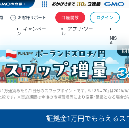
問
お客様
サポート
口座開設
ログイン
キャンペー
アプリ・ツー
ン
ル
NIS
A
※1万通貨あたり/1日分のスワップポイントです。※「35→70」は2026/6
比較です。※実施期間は今後の市場環境等により変更・延長となる場合が
証拠金1万円で
もらえるス