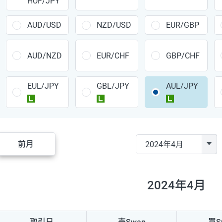
HUF/JPY
CAD/JPY
38円
CHF/JPY
34円
AUD/USD
NZD/USD
EUR/GBP
TRY/JPY
26円
AUD/NZD
EUR/CHF
GBP/CHF
CZK/JPY
7円
EUL/JPY
GBL/JPY
AUL/JPY
PLN/JPY
35円
ラージ
ラージ
ラージ
HUF/JPY
16円
ZAR/JPY
130円
前月
MXN/JPY
140円
EUR/USD
74円
2024年4月
GBP/USD
4円
AUD/USD
16円
取引日
売Swap
買S