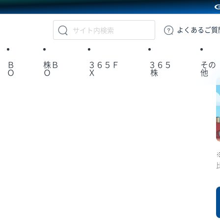
GMOクリック証券
よくある
ご質
Ｂ
株Ｂ
３６５Ｆ
３６５
その
Ｏ
Ｏ
Ｘ
株
他