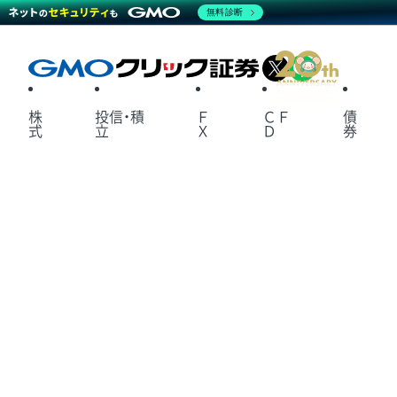
無料診断
X
LINE
株
投信・積
Ｆ
ＣＦ
債
式
立
Ｘ
Ｄ
券