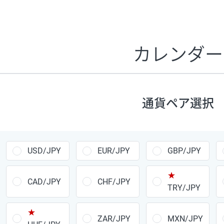
証拠金1万円あたりのスワップポイントは、取引の資金効率
CHF/JPY、EUR/USD、GBP/USD、NZD/USD、EUR/GBP、E
す。
カレンダー
1万通貨
あたりの
通貨ペア
1日の
スワップ
取引
ポイント
▲
▼
昇順
降順
通貨ペア選択
USD/JPY
154円
EUR/JPY
75円
USD/JPY
EUR/JPY
GBP/JPY
GBP/JPY
170円
★
AUD/JPY
106円
CAD/JPY
CHF/JPY
TRY/JPY
NZD/JPY
28円
★
ZAR/JPY
MXN/JPY