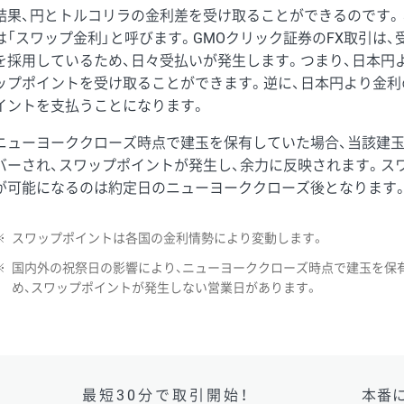
結果、円とトルコリラの金利差を受け取ることができるのです。
は「スワップ金利」と呼びます。GMOクリック証券のFX取引は
を採用しているため、日々受払いが発生します。つまり、日本円
ップポイントを受け取ることができます。逆に、日本円より金利
イントを支払うことになります。
ニューヨーククローズ時点で建玉を保有していた場合、当該建
バーされ、スワップポイントが発生し、余力に反映されます。ス
が可能になるのは約定日のニューヨーククローズ後となります
※
スワップポイントは各国の金利情勢により変動します。
※
国内外の祝祭日の影響により、ニューヨーククローズ時点で建玉を保
め、スワップポイントが発生しない営業日があります。
最短30分で取引開始！
本番