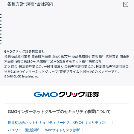
各種方針・規程・会社案内
取引規程・約款
サイトマップ
その他のご案内
個人情報保護方針
最良執行方針
サイトのご利用について
ディスクレイマー
信託保全
リスク説明
会社案内
GMOクリック証券株式会社
金融商品取引業者 関東財務局長（金商）第77号 商品先物取引業者 銀行代理業者 関東財
務局長（銀代）第330号 所属銀行：GMOあおぞらネット銀行株式会社
加入協会：日本証券業協会、一般社団法人 金融先物取引業協会、日本商品先物取引協会
当社はGMOインターネットグループ（東証プライム上場9449）のメンバーです。
© GMO CLICK Securities, Inc.
GMOインターネットグループのセキュリティ事業について
世界初総合ネットセキュリティサービス「GMOセキュリティ24」
パスワード漏洩診断
Webサイトリスク診断