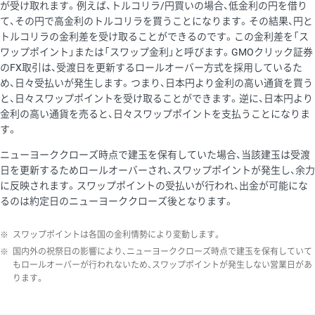
が受け取れます。例えば、トルコリラ/円買いの場合、低金利の円を借り
て、その円で高金利のトルコリラを買うことになります。その結果、円と
トルコリラの金利差を受け取ることができるのです。この金利差を「ス
ワップポイント」または「スワップ金利」と呼びます。GMOクリック証券
のFX取引は、受渡日を更新するロールオーバー方式を採用しているた
め、日々受払いが発生します。つまり、日本円より金利の高い通貨を買う
と、日々スワップポイントを受け取ることができます。逆に、日本円より
金利の高い通貨を売ると、日々スワップポイントを支払うことになりま
す。
ニューヨーククローズ時点で建玉を保有していた場合、当該建玉は受渡
日を更新するためロールオーバーされ、スワップポイントが発生し、余力
に反映されます。スワップポイントの受払いが行われ、出金が可能にな
るのは約定日のニューヨーククローズ後となります。
※
スワップポイントは各国の金利情勢により変動します。
※
国内外の祝祭日の影響により、ニューヨーククローズ時点で建玉を保有していて
もロールオーバーが行われないため、スワップポイントが発生しない営業日があ
ります。