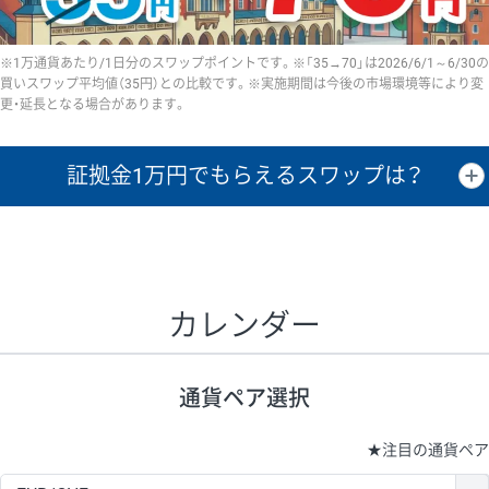
※1万通貨あたり/1日分のスワップポイントです。※「35→70」は2026/6/1～6/30の
買いスワップ平均値（35円）との比較です。※実施期間は今後の市場環境等により変
更・延長となる場合があります。
証拠金1万円で
もらえるスワップは？
証拠金1万円あたりのスワップポイントは、取引の資金効率を示した参
考値です。
CHF/JPY、EUR/USD、GBP/USD、NZD/USD、EUR/GBP、EUR/AUD、
GBP/AUDは売スワップの値です。
カレンダー
1万通貨
証拠金
あたりの
1日の
1万円あたりの
通貨ペア
取引証拠金
スワップ
ポイント
スワップ
ポイント
通貨ペア選択
▲
▼
昇順
降順
昇順
降順
昇順
降順
USD/JPY
154円
65,020円
23.6円
★
注目の通貨ペア
EUR/JPY
75円
74,270円
10円