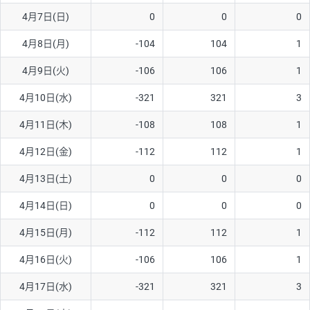
4月7日(日)
0
0
0
AUD/USD
16円
44,990円
3.5円
4月8日(月)
-104
104
1
NZD/USD
41円
36,920円
11.1円
4月9日(火)
-106
106
1
EUR/GBP
71円
74,270円
9.5円
EUR/AUD
103円
74,270円
13.8円
4月10日(水)
-321
321
3
GBP/AUD
43円
86,230円
4.9円
4月11日(木)
-108
108
1
AUD/NZD
66円
44,990円
14.6円
4月12日(金)
-112
112
1
EUR/CHF
111円
74,270円
14.9円
4月13日(土)
0
0
0
GBP/CHF
220円
86,230円
25.5円
4月14日(日)
0
0
0
USD/CHF
160円
65,030円
24.6円
4月15日(月)
-112
112
1
※2026/6/30の当社のスワップポイントおよび、同日の為替レート
4月16日(火)
-106
106
1
に基づいて算出。
※取引証拠金は同日の当社為替レート（ニューヨーククローズ・
4月17日(水)
-321
321
3
MIDレート）に基づいて算出。
※ハンガリーフォリント/円と南アフリカランド/円とメキシコペ