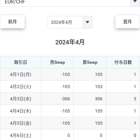
GBP/JPY
170円
86,230円
19.7円
AUD/JPY
106円
44,990円
23.5円
前月
翌月
NZD/JPY
28円
36,920円
7.5円
CAD/JPY
38円
45,810円
8.2円
2024年4月
CHF/JPY
34円
80,440円
4.2円
取引日
売Swap
買Swap
付与日数
TRY/JPY
26円
1,400円
185.7円
CZK/JPY
7円
3,060円
22.8円
4月1日(月)
-105
105
1
PLN/JPY
35円
17,280円
20.2円
4月2日(火)
-103
103
1
HUF/JPY
16円
2,090円
76.5円
4月3日(水)
-306
306
3
ZAR/JPY
130円
39,680円
32.7円
4月4日(木)
-105
105
1
MXN/JPY
140円
37,180円
37.6円
4月5日(金)
-105
105
1
EUR/USD
74円
74,270円
9.9円
4月6日(土)
0
0
0
GBP/USD
4円
86,230円
0.4円