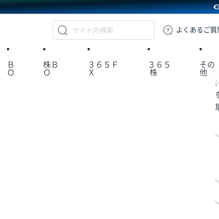
GMOクリック証券
よくある
ご質
Ｂ
株Ｂ
３６５Ｆ
３６５
その
Ｏ
Ｏ
Ｘ
株
他