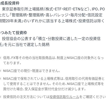
■成長投資枠
東京証券取引所上場銘柄（株式・ETF・REIT・ETNなど）、IPO、PO
ただし「管理銘柄・整理銘柄・高レバレッジ・毎月分配・信託設定
期間20年未満」のいずれかに該当する上場株式・投資信託は除く
■つみたて投資枠
投信協会の公表する「積立・分散投資に適した一定の投資信
託」を元に当社で選定した銘柄
※
信用、FX等その他の当社取扱商品は、制度上NISA口座の対象外となっ
ております。
※
NISA口座での現引・現渡はできません。
※
NISA口座で保有されている上場株式等は、信用取引の代用有価証券と
して使用することはできません。そのため、NISA口座で上場株式等を
買付けた場合、受入保証金が買付代金分だけ減少します。
※
投資信託の注文方法については
投資信託取引ルール
をご確認ください