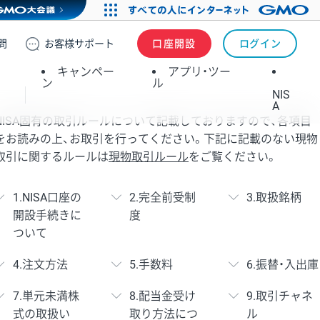
問
お客様
サポート
口座開設
ログイン
キャンペー
アプリ・ツー
ン
ル
NIS
A
NISA固有の取引ルールについて記載しておりますので、各項目
をお読みの上、お取引を行ってください。下記に記載のない現物
取引に関するルールは
現物取引ルール
をご覧ください。
1.NISA口座の
2.完全前受制
3.取扱銘柄
開設手続きに
度
ついて
4.注文方法
5.手数料
6.振替・入出庫
7.単元未満株
8.配当金受け
9.取引チャネ
式の取扱い
取り方法につ
ル