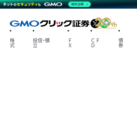
無料診断
X
LINE
株
投信・積
Ｆ
ＣＦ
債
式
立
Ｘ
Ｄ
券