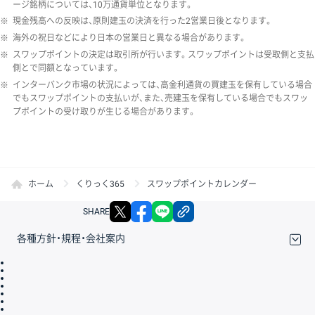
ージ銘柄については、10万通貨単位となります。
※
現金残高への反映は、原則建玉の決済を行った2営業日後となります。
※
海外の祝日などにより日本の営業日と異なる場合があります。
※
スワップポイントの決定は取引所が行います。スワップポイントは受取側と支払
側とで同額となっています。
※
インターバンク市場の状況によっては、高金利通貨の買建玉を保有している場合
でもスワップポイントの支払いが、また、売建玉を保有している場合でもスワッ
プポイントの受け取りが生じる場合があります。
ホーム
くりっく365
スワップポイントカレンダー
X
facebook
LINE
リンクをコピー
SHARE
各種方針・規程・会社案内
取引規程・約款
サイトマップ
その他のご案内
個人情報保護方針
最良執行方針
サイトのご利用について
ディスクレイマー