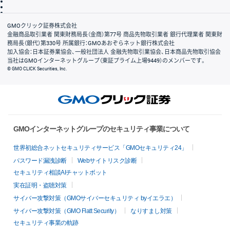
信託保全
リスク説明
会社案内
GMOクリック証券株式会社
金融商品取引業者 関東財務局長（金商）第77号 商品先物取引業者 銀行代理業者 関東財
務局長（銀代）第330号 所属銀行：GMOあおぞらネット銀行株式会社
加入協会：日本証券業協会、一般社団法人 金融先物取引業協会、日本商品先物取引協会
当社はGMOインターネットグループ（東証プライム上場9449）のメンバーです。
© GMO CLICK Securities, Inc.
GMOインターネットグループのセキュリティ事業について
世界初総合ネットセキュリティサービス「GMOセキュリティ24」
パスワード漏洩診断
Webサイトリスク診断
セキュリティ相談AIチャットボット
実在証明・盗聴対策
サイバー攻撃対策（GMOサイバーセキュリティ byイエラエ）
サイバー攻撃対策（GMO Flatt Security）
なりすまし対策
セキュリティ事業の軌跡