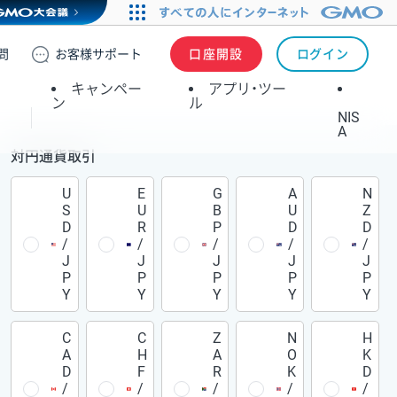
問
お客様
サポート
口座開設
ログイン
キャンペー
アプリ・ツー
ン
ル
NIS
A
対円通貨取引
U
E
G
A
N
S
U
B
U
Z
D
R
P
D
D
/
/
/
/
/
J
J
J
J
J
P
P
P
P
P
Y
Y
Y
Y
Y
C
C
Z
N
H
A
H
A
O
K
D
F
R
K
D
/
/
/
/
/