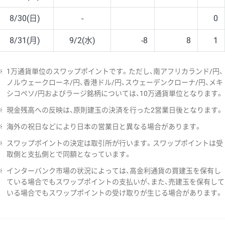
8/30(日)
-
0
8/31(月)
9/2(水)
-8
8
1
※
1万通貨単位のスワップポイントです。ただし、南アフリカランド/円、
ノルウェークローネ/円、香港ドル/円、スウェーデンクローナ/円、メキ
シコペソ/円およびラージ銘柄については、10万通貨単位となります。
※
現金残高への反映は、原則建玉の決済を行った2営業日後となります。
※
海外の祝日などにより日本の営業日と異なる場合があります。
※
スワップポイントの決定は取引所が行います。スワップポイントは受
取側と支払側とで同額となっています。
※
インターバンク市場の状況によっては、高金利通貨の買建玉を保有し
ている場合でもスワップポイントの支払いが、また、売建玉を保有して
いる場合でもスワップポイントの受け取りが生じる場合があります。