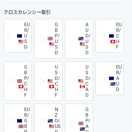
クロスカレンシー取引
EU
G
A
EU
R/
B
U
R/
U
P/
D/
C
S
U
U
H
D
S
S
F
D
D
G
U
U
EU
B
S
S
R/
P/
D/
D/
A
C
C
C
U
H
H
A
D
F
F
D
EU
N
G
R/
Z
B
G
D/
P/
B
US
A
P
D
U