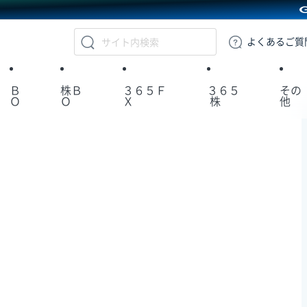
GMOクリック証券
よくある
ご質
Ｂ
株Ｂ
３６５Ｆ
３６５
その
Ｏ
Ｏ
Ｘ
株
他