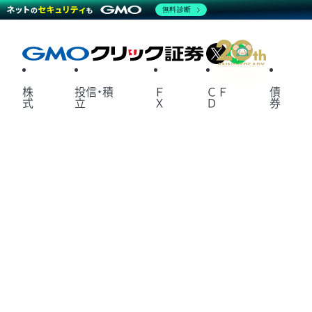
無料診断
X
LINE
株
投信・積
Ｆ
ＣＦ
債
式
立
Ｘ
Ｄ
券