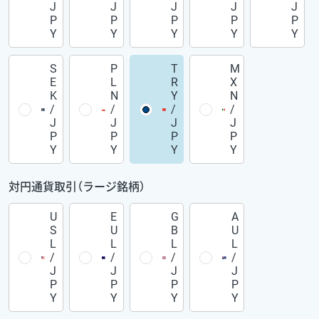
J
J
J
J
J
P
P
P
P
P
Y
Y
Y
Y
Y
S
P
T
M
E
L
R
X
K
N
Y
N
/
/
/
/
J
J
J
J
P
P
P
P
Y
Y
Y
Y
対円通貨取引（ラージ銘柄）
U
E
G
A
S
U
B
U
L
L
L
L
/
/
/
/
J
J
J
J
P
P
P
P
Y
Y
Y
Y