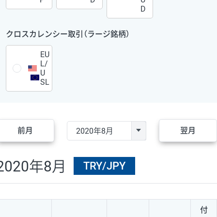
D
クロスカレンシー取引（ラージ銘柄）
EU
L/
U
SL
前月
翌月
2020年8月
TRY/JPY
付