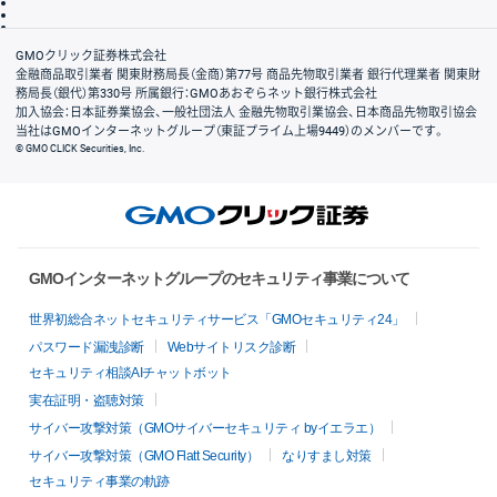
信託保全
リスク説明
会社案内
GMOクリック証券株式会社
金融商品取引業者 関東財務局長（金商）第77号 商品先物取引業者 銀行代理業者 関東財
務局長（銀代）第330号 所属銀行：GMOあおぞらネット銀行株式会社
加入協会：日本証券業協会、一般社団法人 金融先物取引業協会、日本商品先物取引協会
当社はGMOインターネットグループ（東証プライム上場9449）のメンバーです。
© GMO CLICK Securities, Inc.
GMOインターネットグループのセキュリティ事業について
世界初総合ネットセキュリティサービス「GMOセキュリティ24」
パスワード漏洩診断
Webサイトリスク診断
セキュリティ相談AIチャットボット
実在証明・盗聴対策
サイバー攻撃対策（GMOサイバーセキュリティ byイエラエ）
サイバー攻撃対策（GMO Flatt Security）
なりすまし対策
セキュリティ事業の軌跡