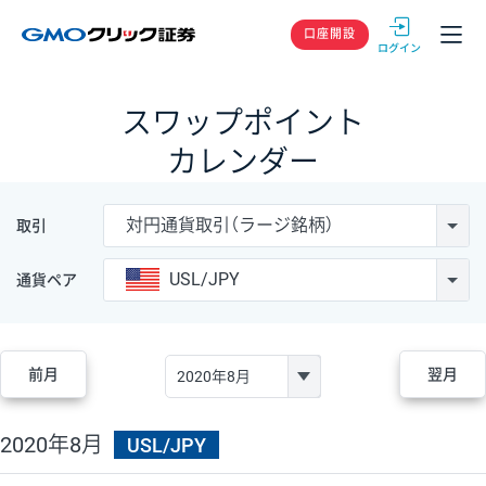
GMOクリック
口座開設
スワップポイント
カレンダー
対円通貨取引（ラージ銘柄）
取引
USL/JPY
通貨ペア
前月
翌月
2020年8月
USL/JPY