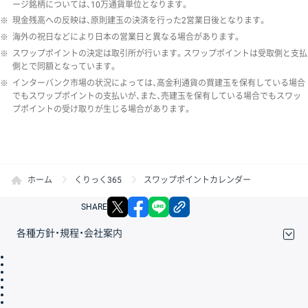
ージ銘柄については、10万通貨単位となります。
※
現金残高への反映は、原則建玉の決済を行った2営業日後となります。
※
海外の祝日などにより日本の営業日と異なる場合があります。
※
スワップポイントの決定は取引所が行います。スワップポイントは受取側と支払
側とで同額となっています。
※
インターバンク市場の状況によっては、高金利通貨の買建玉を保有している場合
でもスワップポイントの支払いが、また、売建玉を保有している場合でもスワッ
プポイントの受け取りが生じる場合があります。
ホーム
くりっく365
スワップポイントカレンダー
X
facebook
LINE
リンクをコピー
SHARE
各種方針・規程・会社案内
取引規程・約款
サイトマップ
その他のご案内
個人情報保護方針
最良執行方針
サイトのご利用について
ディスクレイマー