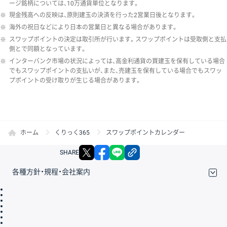
ージ銘柄については、10万通貨単位となります。
※
現金残高への反映は、原則建玉の決済を行った2営業日後となります。
※
海外の祝日などにより日本の営業日と異なる場合があります。
※
スワップポイントの決定は取引所が行います。スワップポイントは受取側と支払
側とで同額となっています。
※
インターバンク市場の状況によっては、高金利通貨の買建玉を保有している場合
でもスワップポイントの支払いが、また、売建玉を保有している場合でもスワッ
プポイントの受け取りが生じる場合があります。
ホーム
くりっく365
スワップポイントカレンダー
X
facebook
LINE
リンクをコピー
SHARE
各種方針・規程・会社案内
取引規程・約款
サイトマップ
その他のご案内
個人情報保護方針
最良執行方針
サイトのご利用について
ディスクレイマー