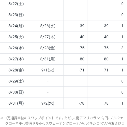
8/22(土)
-
0
8/23(日)
-
0
8/24(月)
8/26(水)
-39
39
1
8/25(火)
8/27(木)
-40
40
1
8/26(水)
8/28(金)
-75
75
3
8/27(木)
8/31(月)
-80
80
1
8/28(金)
9/1(火)
-71
71
1
8/29(土)
-
0
8/30(日)
-
0
8/31(月)
9/2(水)
-78
78
1
※
1万通貨単位のスワップポイントです。ただし、南アフリカランド/円、ノルウェー
クローネ/円、香港ドル/円、スウェーデンクローナ/円、メキシコペソ/円およびラ