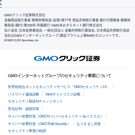
信託保全
リスク説明
会社案内
GMOクリック証券株式会社
金融商品取引業者 関東財務局長（金商）第77号 商品先物取引業者 銀行代理業者 関東財
務局長（銀代）第330号 所属銀行：GMOあおぞらネット銀行株式会社
加入協会：日本証券業協会、一般社団法人 金融先物取引業協会、日本商品先物取引協会
当社はGMOインターネットグループ（東証プライム上場9449）のメンバーです。
© GMO CLICK Securities, Inc.
GMOインターネットグループのセキュリティ事業について
世界初総合ネットセキュリティサービス「GMOセキュリティ24」
パスワード漏洩診断
Webサイトリスク診断
セキュリティ相談AIチャットボット
実在証明・盗聴対策
サイバー攻撃対策（GMOサイバーセキュリティ byイエラエ）
サイバー攻撃対策（GMO Flatt Security）
なりすまし対策
セキュリティ事業の軌跡