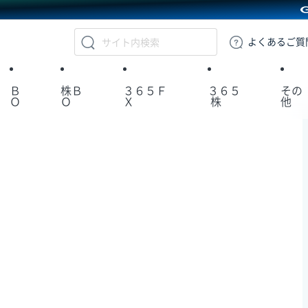
GMOクリック証券
よくある
ご質
Ｂ
株Ｂ
３６５Ｆ
３６５
その
Ｏ
Ｏ
Ｘ
株
他