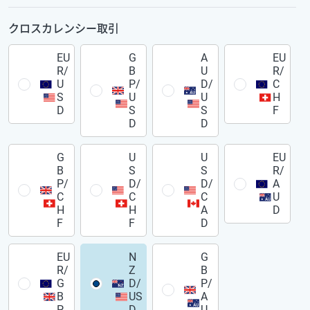
クロスカレンシー取引
EU
G
A
EU
R/
B
U
R/
U
P/
D/
C
S
U
U
H
D
S
S
F
D
D
G
U
U
EU
B
S
S
R/
P/
D/
D/
A
C
C
C
U
H
H
A
D
F
F
D
EU
N
G
R/
Z
B
G
D/
P/
B
US
A
P
D
U