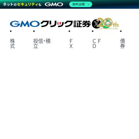
無料診断
X
LINE
株
投信・積
Ｆ
ＣＦ
債
式
立
Ｘ
Ｄ
券