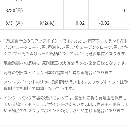
8/30(日)
-
0
8/31(月)
9/2(水)
0.02
-0.02
1
※
1万通貨単位のスワップポイントです。ただし、南アフリカランド/円、
ノルウェークローネ/円、香港ドル/円、スウェーデンクローナ/円、メキ
シコペソ/円およびラージ銘柄については、10万通貨単位となります。
※
現金残高への反映は、原則建玉の決済を行った2営業日後となります。
※
海外の祝日などにより日本の営業日と異なる場合があります。
※
スワップポイントの決定は取引所が行います。スワップポイントは受
取側と支払側とで同額となっています。
※
インターバンク市場の状況によっては、高金利通貨の買建玉を保有し
ている場合でもスワップポイントの支払いが、また、売建玉を保有して
いる場合でもスワップポイントの受け取りが生じる場合があります。