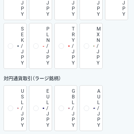
J
J
J
J
J
P
P
P
P
P
Y
Y
Y
Y
Y
S
P
T
M
E
L
R
X
K
N
Y
N
/
/
/
/
J
J
J
J
P
P
P
P
Y
Y
Y
Y
対円通貨取引（ラージ銘柄）
U
E
G
A
S
U
B
U
L
L
L
L
/
/
/
/
J
J
J
J
P
P
P
P
Y
Y
Y
Y