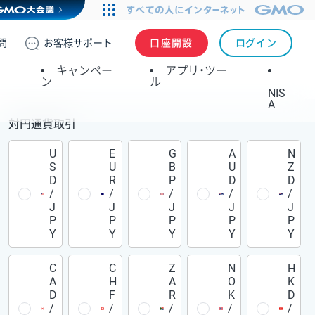
問
お客様
サポート
口座開設
ログイン
キャンペー
アプリ・ツー
ン
ル
NIS
A
対円通貨取引
U
E
G
A
N
S
U
B
U
Z
D
R
P
D
D
/
/
/
/
/
J
J
J
J
J
P
P
P
P
P
Y
Y
Y
Y
Y
C
C
Z
N
H
A
H
A
O
K
D
F
R
K
D
/
/
/
/
/