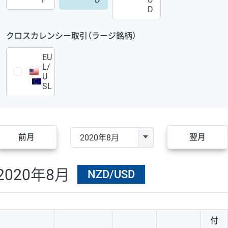
D
クロスカレンシー取引（ラージ銘柄）
EU
L/
U
SL
前月
翌月
2020年8月
NZD/USD
付