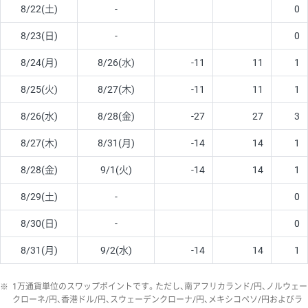
8/22(土)
-
0
8/23(日)
-
0
8/24(月)
8/26(水)
-11
11
1
8/25(火)
8/27(木)
-11
11
1
8/26(水)
8/28(金)
-27
27
3
8/27(木)
8/31(月)
-14
14
1
8/28(金)
9/1(火)
-14
14
1
8/29(土)
-
0
8/30(日)
-
0
8/31(月)
9/2(水)
-14
14
1
※
1万通貨単位のスワップポイントです。ただし、南アフリカランド/円、ノルウェー
クローネ/円、香港ドル/円、スウェーデンクローナ/円、メキシコペソ/円およびラ