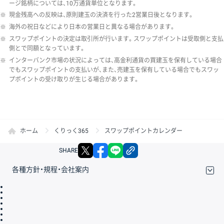
ージ銘柄については、10万通貨単位となります。
※
現金残高への反映は、原則建玉の決済を行った2営業日後となります。
※
海外の祝日などにより日本の営業日と異なる場合があります。
※
スワップポイントの決定は取引所が行います。スワップポイントは受取側と支払
側とで同額となっています。
※
インターバンク市場の状況によっては、高金利通貨の買建玉を保有している場合
でもスワップポイントの支払いが、また、売建玉を保有している場合でもスワッ
プポイントの受け取りが生じる場合があります。
ホーム
くりっく365
スワップポイントカレンダー
X
facebook
LINE
リンクをコピー
SHARE
各種方針・規程・会社案内
取引規程・約款
サイトマップ
その他のご案内
個人情報保護方針
最良執行方針
サイトのご利用について
ディスクレイマー