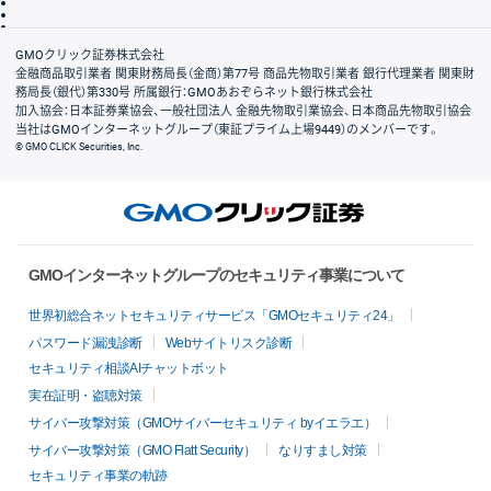
信託保全
リスク説明
会社案内
GMOクリック証券株式会社
金融商品取引業者 関東財務局長（金商）第77号 商品先物取引業者 銀行代理業者 関東財
務局長（銀代）第330号 所属銀行：GMOあおぞらネット銀行株式会社
加入協会：日本証券業協会、一般社団法人 金融先物取引業協会、日本商品先物取引協会
当社はGMOインターネットグループ（東証プライム上場9449）のメンバーです。
© GMO CLICK Securities, Inc.
GMOインターネットグループのセキュリティ事業について
世界初総合ネットセキュリティサービス「GMOセキュリティ24」
パスワード漏洩診断
Webサイトリスク診断
セキュリティ相談AIチャットボット
実在証明・盗聴対策
サイバー攻撃対策（GMOサイバーセキュリティ byイエラエ）
サイバー攻撃対策（GMO Flatt Security）
なりすまし対策
セキュリティ事業の軌跡