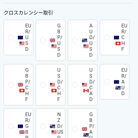
クロスカレンシー取引
EU
G
A
EU
R/
B
U
R/
U
P/
D/
C
S
U
U
H
D
S
S
F
D
D
G
U
U
EU
B
S
S
R/
P/
D/
D/
A
C
C
C
U
H
H
A
D
F
F
D
EU
N
G
R/
Z
B
G
D/
P/
B
US
A
P
D
U