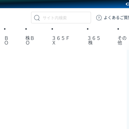
GMOクリック証券
よくある
ご質
Ｂ
株Ｂ
３６５Ｆ
３６５
その
Ｏ
Ｏ
Ｘ
株
他