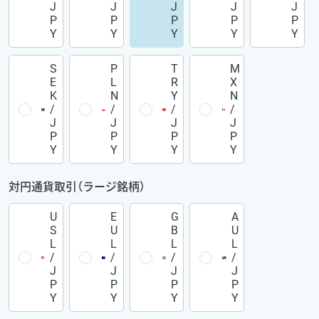
J
J
J
J
J
P
P
P
P
P
Y
Y
Y
Y
Y
S
P
T
M
E
L
R
X
K
N
Y
N
/
/
/
/
J
J
J
J
P
P
P
P
Y
Y
Y
Y
対円通貨取引（ラージ銘柄）
U
E
G
A
S
U
B
U
L
L
L
L
/
/
/
/
J
J
J
J
P
P
P
P
Y
Y
Y
Y