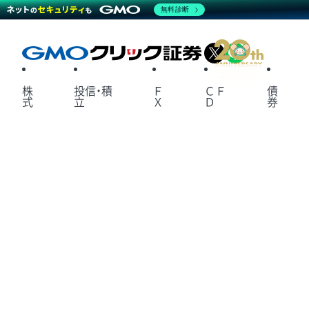
無料診断
X
LINE
株
投信・積
Ｆ
ＣＦ
債
式
立
Ｘ
Ｄ
券