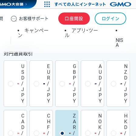
問
お客様
サポート
口座開設
ログイン
キャンペー
アプリ・ツー
ン
ル
NIS
A
対円通貨取引
U
E
G
A
N
S
U
B
U
Z
D
R
P
D
D
/
/
/
/
/
J
J
J
J
J
P
P
P
P
P
Y
Y
Y
Y
Y
C
C
Z
N
H
A
H
A
O
K
D
F
R
K
D
/
/
/
/
/