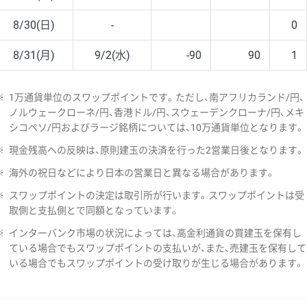
8/30(日)
-
0
8/31(月)
9/2(水)
-90
90
1
※
1万通貨単位のスワップポイントです。ただし、南アフリカランド/円、
ノルウェークローネ/円、香港ドル/円、スウェーデンクローナ/円、メキ
シコペソ/円およびラージ銘柄については、10万通貨単位となります。
※
現金残高への反映は、原則建玉の決済を行った2営業日後となります。
※
海外の祝日などにより日本の営業日と異なる場合があります。
※
スワップポイントの決定は取引所が行います。スワップポイントは受
取側と支払側とで同額となっています。
※
インターバンク市場の状況によっては、高金利通貨の買建玉を保有し
ている場合でもスワップポイントの支払いが、また、売建玉を保有して
いる場合でもスワップポイントの受け取りが生じる場合があります。