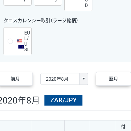
D
クロスカレンシー取引（ラージ銘柄）
EU
L/
U
SL
前月
翌月
2020年8月
ZAR/JPY
付