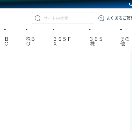
GMOクリック証券
よくある
ご質
Ｂ
株Ｂ
３６５Ｆ
３６５
その
Ｏ
Ｏ
Ｘ
株
他