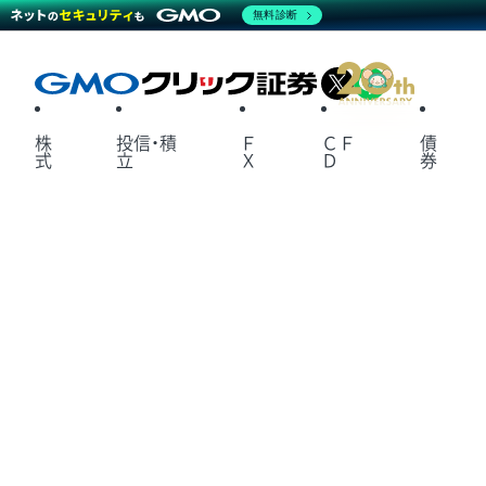
無料診断
X
LINE
株
投信・積
Ｆ
ＣＦ
債
式
立
Ｘ
Ｄ
券