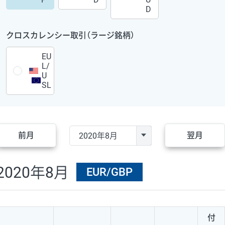
D
クロスカレンシー取引（ラージ銘柄）
EU
L/
U
SL
前月
翌月
2020年8月
EUR/GBP
付