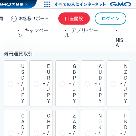
問
お客様
サポート
口座開設
ログイン
キャンペー
アプリ・ツー
ン
ル
NIS
A
対円通貨取引
U
E
G
A
N
S
U
B
U
Z
D
R
P
D
D
/
/
/
/
/
J
J
J
J
J
P
P
P
P
P
Y
Y
Y
Y
Y
C
C
Z
N
H
A
H
A
O
K
D
F
R
K
D
/
/
/
/
/