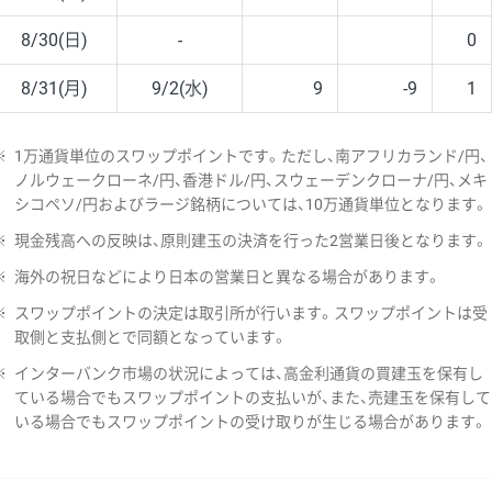
8/30(日)
-
0
8/31(月)
9/2(水)
9
-9
1
※
1万通貨単位のスワップポイントです。ただし、南アフリカランド/円、
ノルウェークローネ/円、香港ドル/円、スウェーデンクローナ/円、メキ
シコペソ/円およびラージ銘柄については、10万通貨単位となります。
※
現金残高への反映は、原則建玉の決済を行った2営業日後となります。
※
海外の祝日などにより日本の営業日と異なる場合があります。
※
スワップポイントの決定は取引所が行います。スワップポイントは受
取側と支払側とで同額となっています。
※
インターバンク市場の状況によっては、高金利通貨の買建玉を保有し
ている場合でもスワップポイントの支払いが、また、売建玉を保有して
いる場合でもスワップポイントの受け取りが生じる場合があります。