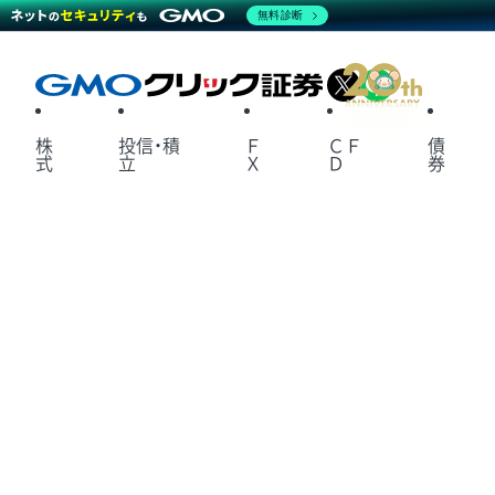
無料診断
X
LINE
株
投信・積
Ｆ
ＣＦ
債
式
立
Ｘ
Ｄ
券