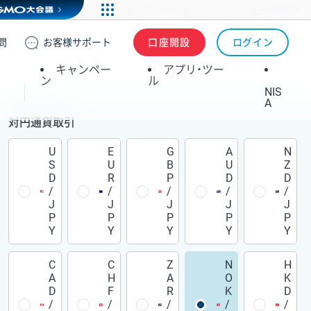
問
お客様
サポート
口座開設
ログイン
キャンペー
アプリ・ツー
ン
ル
NIS
A
対円通貨取引
U
E
G
A
N
S
U
B
U
Z
D
R
P
D
D
/
/
/
/
/
J
J
J
J
J
P
P
P
P
P
Y
Y
Y
Y
Y
C
C
Z
N
H
A
H
A
O
K
D
F
R
K
D
/
/
/
/
/