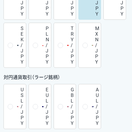
J
J
J
J
J
P
P
P
P
P
Y
Y
Y
Y
Y
S
P
T
M
E
L
R
X
K
N
Y
N
/
/
/
/
J
J
J
J
P
P
P
P
Y
Y
Y
Y
対円通貨取引（ラージ銘柄）
U
E
G
A
S
U
B
U
L
L
L
L
/
/
/
/
J
J
J
J
P
P
P
P
Y
Y
Y
Y