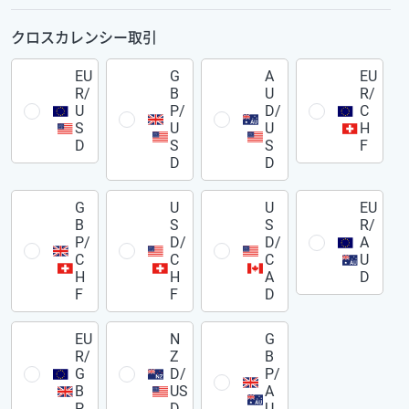
クロスカレンシー取引
EU
G
A
EU
R/
B
U
R/
U
P/
D/
C
S
U
U
H
D
S
S
F
D
D
G
U
U
EU
B
S
S
R/
P/
D/
D/
A
C
C
C
U
H
H
A
D
F
F
D
EU
N
G
R/
Z
B
G
D/
P/
B
US
A
P
D
U