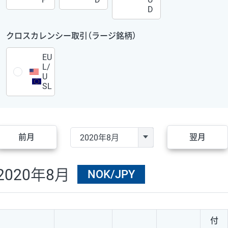
D
クロスカレンシー取引（ラージ銘柄）
EU
L/
U
SL
前月
翌月
2020年8月
NOK/JPY
付