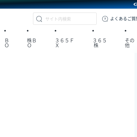
GMOクリック証券
よくある
ご質
Ｂ
株Ｂ
３６５Ｆ
３６５
その
Ｏ
Ｏ
Ｘ
株
他