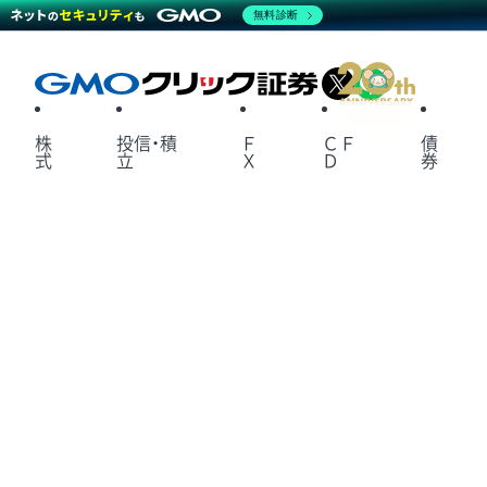
無料診断
X
LINE
株
投信・積
Ｆ
ＣＦ
債
式
立
Ｘ
Ｄ
券