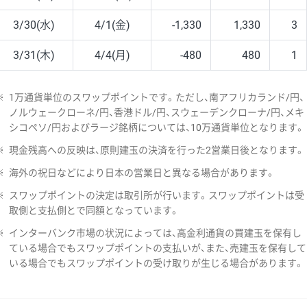
3/30(水)
4/1(金)
-1,330
1,330
3
3/31(木)
4/4(月)
-480
480
1
※
1万通貨単位のスワップポイントです。ただし、南アフリカランド/円、
ノルウェークローネ/円、香港ドル/円、スウェーデンクローナ/円、メキ
シコペソ/円およびラージ銘柄については、10万通貨単位となります。
※
現金残高への反映は、原則建玉の決済を行った2営業日後となります。
※
海外の祝日などにより日本の営業日と異なる場合があります。
※
スワップポイントの決定は取引所が行います。スワップポイントは受
取側と支払側とで同額となっています。
※
インターバンク市場の状況によっては、高金利通貨の買建玉を保有し
ている場合でもスワップポイントの支払いが、また、売建玉を保有して
いる場合でもスワップポイントの受け取りが生じる場合があります。