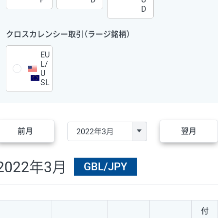
D
クロスカレンシー取引（ラージ銘柄）
EU
L/
U
SL
前月
翌月
2022年3月
GBL/JPY
付