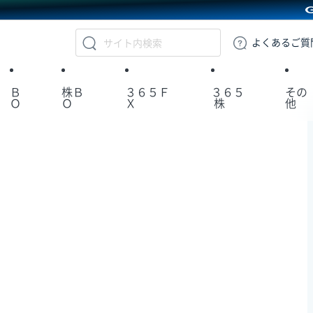
GMOクリック証券
よくある
ご質
Ｂ
株Ｂ
３６５Ｆ
３６５
その
Ｏ
Ｏ
Ｘ
株
他