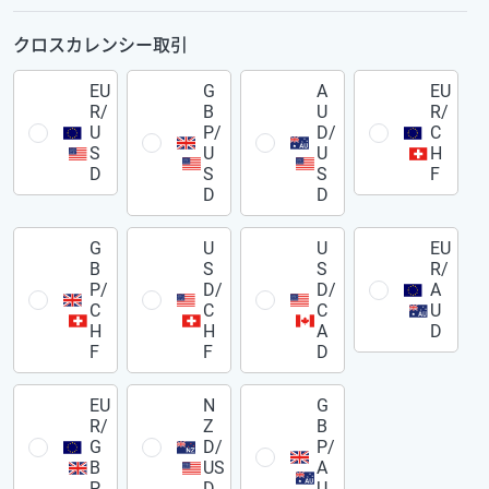
クロスカレンシー取引
EU
G
A
EU
R/
B
U
R/
U
P/
D/
C
S
U
U
H
D
S
S
F
D
D
G
U
U
EU
B
S
S
R/
P/
D/
D/
A
C
C
C
U
H
H
A
D
F
F
D
EU
N
G
R/
Z
B
G
D/
P/
B
US
A
P
D
U