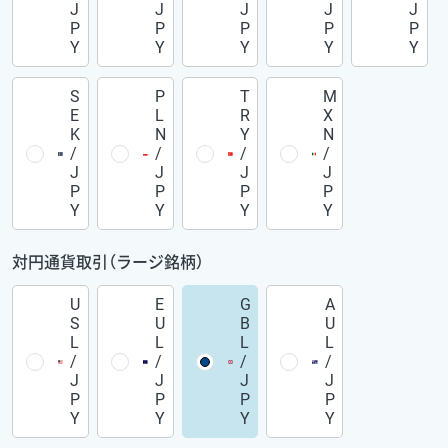
J
J
J
J
J
P
P
P
P
P
Y
Y
Y
Y
Y
S
P
T
M
E
L
R
X
K
N
Y
N
/
/
/
/
J
J
J
J
P
P
P
P
Y
Y
Y
Y
対円通貨取引（ラージ銘柄）
U
E
G
A
S
U
B
U
L
L
L
L
/
/
/
/
J
J
J
J
P
P
P
P
Y
Y
Y
Y