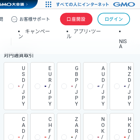
問
お客様
サポート
口座開設
ログイン
キャンペー
アプリ・ツー
ン
ル
NIS
A
対円通貨取引
U
E
G
A
N
S
U
B
U
Z
D
R
P
D
D
/
/
/
/
/
J
J
J
J
J
P
P
P
P
P
Y
Y
Y
Y
Y
C
C
Z
N
H
A
H
A
O
K
D
F
R
K
D
/
/
/
/
/