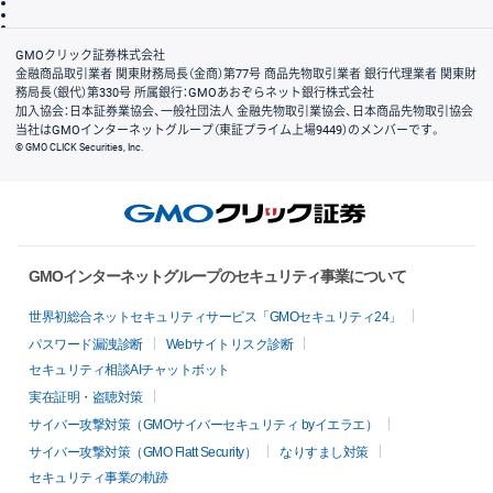
信託保全
リスク説明
会社案内
GMOクリック証券株式会社
金融商品取引業者 関東財務局長（金商）第77号 商品先物取引業者 銀行代理業者 関東財
務局長（銀代）第330号 所属銀行：GMOあおぞらネット銀行株式会社
加入協会：日本証券業協会、一般社団法人 金融先物取引業協会、日本商品先物取引協会
当社はGMOインターネットグループ（東証プライム上場9449）のメンバーです。
© GMO CLICK Securities, Inc.
GMOインターネットグループのセキュリティ事業について
世界初総合ネットセキュリティサービス「GMOセキュリティ24」
パスワード漏洩診断
Webサイトリスク診断
セキュリティ相談AIチャットボット
実在証明・盗聴対策
サイバー攻撃対策（GMOサイバーセキュリティ byイエラエ）
サイバー攻撃対策（GMO Flatt Security）
なりすまし対策
セキュリティ事業の軌跡