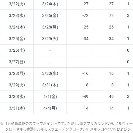
3/22(火)
3/24(木)
-27
27
1
3/23(水)
3/25(金)
-72
72
3
3/24(木)
3/28(月)
-25
25
1
3/25(金)
3/29(火)
-34
34
1
3/26(土)
-
0
3/27(日)
-
0
3/28(月)
3/30(水)
-16
16
1
3/29(火)
3/31(木)
-8
8
1
3/30(水)
4/1(金)
-49
49
3
3/31(木)
4/4(月)
-14
14
1
※
1万通貨単位のスワップポイントです。ただし、南アフリカランド/円、ノルウェー
クローネ/円、香港ドル/円、スウェーデンクローナ/円、メキシコペソ/円およびラ