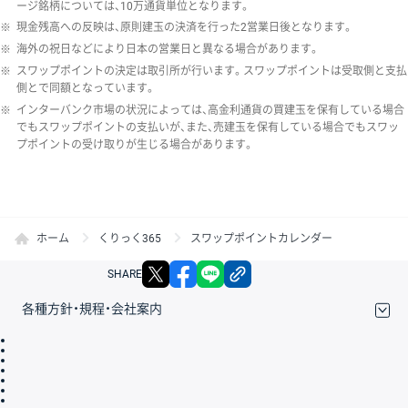
ージ銘柄については、10万通貨単位となります。
※
現金残高への反映は、原則建玉の決済を行った2営業日後となります。
※
海外の祝日などにより日本の営業日と異なる場合があります。
※
スワップポイントの決定は取引所が行います。スワップポイントは受取側と支払
側とで同額となっています。
※
インターバンク市場の状況によっては、高金利通貨の買建玉を保有している場合
でもスワップポイントの支払いが、また、売建玉を保有している場合でもスワッ
プポイントの受け取りが生じる場合があります。
ホーム
くりっく365
スワップポイントカレンダー
X
facebook
LINE
リンクをコピー
SHARE
各種方針・規程・会社案内
取引規程・約款
サイトマップ
その他のご案内
個人情報保護方針
最良執行方針
サイトのご利用について
ディスクレイマー