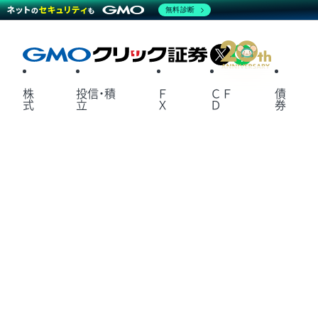
無料診断
X
LINE
株
投信・積
Ｆ
ＣＦ
債
式
立
Ｘ
Ｄ
券