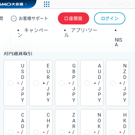
問
お客様
サポート
口座開設
ログイン
キャンペー
アプリ・ツー
ン
ル
NIS
A
対円通貨取引
U
E
G
A
N
S
U
B
U
Z
D
R
P
D
D
/
/
/
/
/
J
J
J
J
J
P
P
P
P
P
Y
Y
Y
Y
Y
C
C
Z
N
H
A
H
A
O
K
D
F
R
K
D
/
/
/
/
/