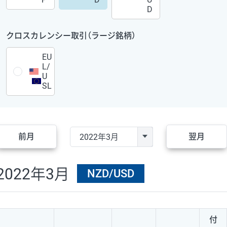
D
クロスカレンシー取引（ラージ銘柄）
EU
L/
U
SL
前月
翌月
2022年3月
NZD/USD
付