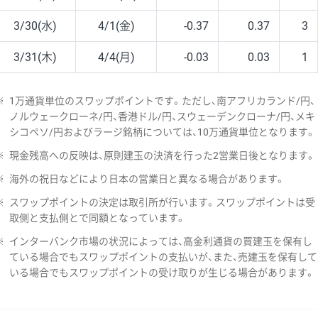
3/30(水)
4/1(金)
-0.37
0.37
3
3/31(木)
4/4(月)
-0.03
0.03
1
※
1万通貨単位のスワップポイントです。ただし、南アフリカランド/円、
ノルウェークローネ/円、香港ドル/円、スウェーデンクローナ/円、メキ
シコペソ/円およびラージ銘柄については、10万通貨単位となります。
※
現金残高への反映は、原則建玉の決済を行った2営業日後となります。
※
海外の祝日などにより日本の営業日と異なる場合があります。
※
スワップポイントの決定は取引所が行います。スワップポイントは受
取側と支払側とで同額となっています。
※
インターバンク市場の状況によっては、高金利通貨の買建玉を保有し
ている場合でもスワップポイントの支払いが、また、売建玉を保有して
いる場合でもスワップポイントの受け取りが生じる場合があります。