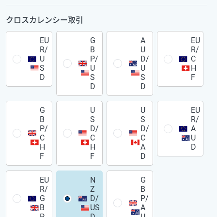
クロスカレンシー取引
EU
G
A
EU
R/
B
U
R/
U
P/
D/
C
S
U
U
H
D
S
S
F
D
D
G
U
U
EU
B
S
S
R/
P/
D/
D/
A
C
C
C
U
H
H
A
D
F
F
D
EU
N
G
R/
Z
B
G
D/
P/
B
US
A
P
D
U