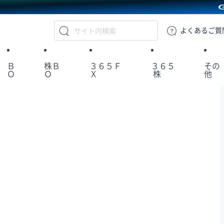
GMOクリック証券
よくある
ご質
Ｂ
株Ｂ
３６５Ｆ
３６５
その
Ｏ
Ｏ
Ｘ
株
他