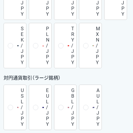
J
J
J
J
J
P
P
P
P
P
Y
Y
Y
Y
Y
S
P
T
M
E
L
R
X
K
N
Y
N
/
/
/
/
J
J
J
J
P
P
P
P
Y
Y
Y
Y
対円通貨取引（ラージ銘柄）
U
E
G
A
S
U
B
U
L
L
L
L
/
/
/
/
J
J
J
J
P
P
P
P
Y
Y
Y
Y