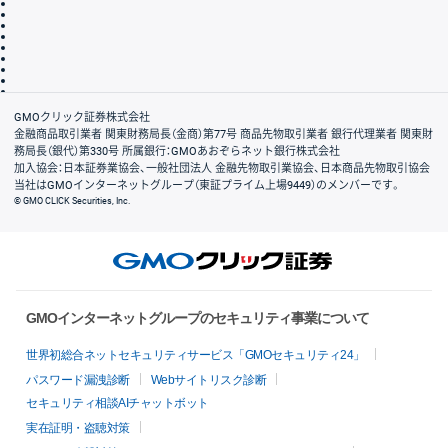
サイトマップ
その他のご案内
個人情報保護方針
最良執行方針
サイトのご利用について
ディスクレイマー
信託保全
リスク説明
会社案内
GMOクリック証券株式会社
金融商品取引業者 関東財務局長（金商）第77号 商品先物取引業者 銀行代理業者 関東財
務局長（銀代）第330号 所属銀行：GMOあおぞらネット銀行株式会社
加入協会：日本証券業協会、一般社団法人 金融先物取引業協会、日本商品先物取引協会
当社はGMOインターネットグループ（東証プライム上場9449）のメンバーです。
© GMO CLICK Securities, Inc.
GMOインターネットグループのセキュリティ事業について
世界初総合ネットセキュリティサービス「GMOセキュリティ24」
パスワード漏洩診断
Webサイトリスク診断
セキュリティ相談AIチャットボット
実在証明・盗聴対策