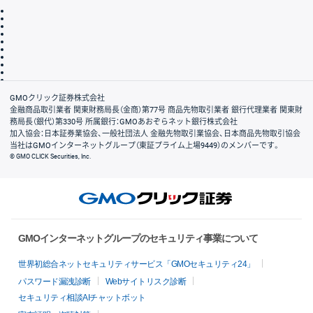
取引規程・約款
サイトマップ
その他のご案内
個人情報保護方針
最良執行方針
サイトのご利用について
ディスクレイマー
信託保全
リスク説明
会社案内
GMOクリック証券株式会社
金融商品取引業者 関東財務局長（金商）第77号 商品先物取引業者 銀行代理業者 関東財
務局長（銀代）第330号 所属銀行：GMOあおぞらネット銀行株式会社
加入協会：日本証券業協会、一般社団法人 金融先物取引業協会、日本商品先物取引協会
当社はGMOインターネットグループ（東証プライム上場9449）のメンバーです。
© GMO CLICK Securities, Inc.
GMOインターネットグループのセキュリティ事業について
世界初総合ネットセキュリティサービス「GMOセキュリティ24」
パスワード漏洩診断
Webサイトリスク診断
セキュリティ相談AIチャットボット