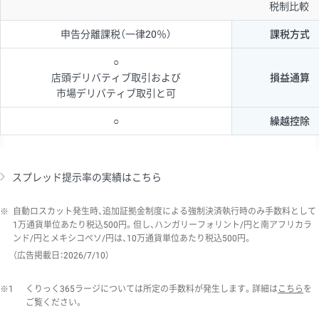
税制比較
申告分離課税（一律20％）
課税方式
○
店頭デリバティブ取引および
損益通算
市場デリバティブ取引と可
○
繰越控除
スプレッド提示率の実績はこちら
※
自動ロスカット発生時、追加証拠金制度による強制決済執行時のみ手数料として
1万通貨単位あたり税込500円。但し、ハンガリーフォリント/円と南アフリカラ
ンド/円とメキシコペソ/円は、10万通貨単位あたり税込500円。
（広告掲載日：2026/7/10）
※1
くりっく365ラージについては所定の手数料が発生します。詳細は
こちら
を
ご覧ください。