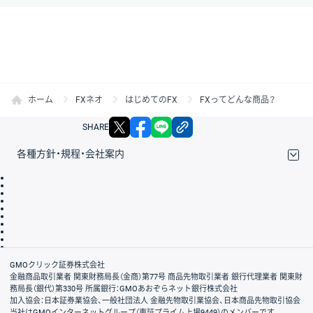
ホーム
FXネオ
はじめてのFX
FXってどんな商品？
X
facebook
LINE
リンクをコピー
SHARE
各種方針・規程・会社案内
取引規程・約款
サイトマップ
その他のご案内
個人情報保護方針
最良執行方針
サイトのご利用について
ディスクレイマー
信託保全
リスク説明
会社案内
GMOクリック証券株式会社
金融商品取引業者 関東財務局長（金商）第77号 商品先物取引業者 銀行代理業者 関東財
務局長（銀代）第330号 所属銀行：GMOあおぞらネット銀行株式会社
加入協会：日本証券業協会、一般社団法人 金融先物取引業協会、日本商品先物取引協会
当社はGMOインターネットグループ（東証プライム上場9449）のメンバーです。