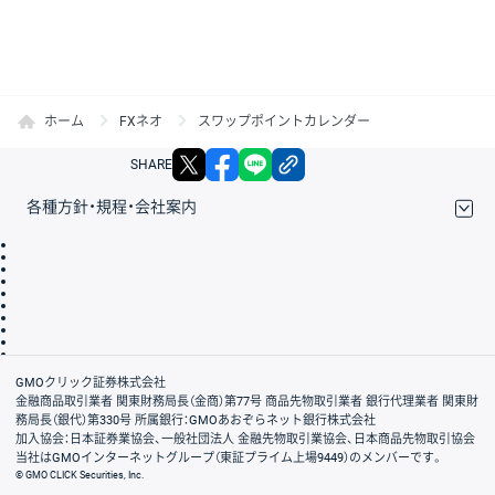
ホーム
FXネオ
スワップポイントカレンダー
X
facebook
LINE
リンクをコピー
SHARE
各種方針・規程・会社案内
取引規程・約款
サイトマップ
その他のご案内
個人情報保護方針
最良執行方針
サイトのご利用について
ディスクレイマー
信託保全
リスク説明
会社案内
GMOクリック証券株式会社
金融商品取引業者 関東財務局長（金商）第77号 商品先物取引業者 銀行代理業者 関東財
務局長（銀代）第330号 所属銀行：GMOあおぞらネット銀行株式会社
加入協会：日本証券業協会、一般社団法人 金融先物取引業協会、日本商品先物取引協会
当社はGMOインターネットグループ（東証プライム上場9449）のメンバーです。
© GMO CLICK Securities, Inc.