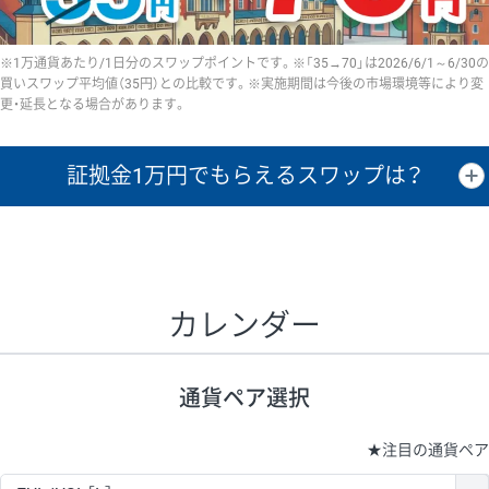
※1万通貨あたり/1日分のスワップポイントです。※「35→70」は2026/6/1～6/30の
買いスワップ平均値（35円）との比較です。※実施期間は今後の市場環境等により変
更・延長となる場合があります。
証拠金1万円で
もらえるスワップは？
証拠金1万円あたりのスワップポイントは、取引の資金効率を示した参
考値です。
CHF/JPY、EUR/USD、GBP/USD、NZD/USD、EUR/GBP、EUR/AUD、
GBP/AUDは売スワップの値です。
カレンダー
1万通貨
証拠金
あたりの
1日の
1万円あたりの
通貨ペア
取引証拠金
スワップ
ポイント
スワップ
ポイント
通貨ペア選択
▲
▼
昇順
降順
昇順
降順
昇順
降順
USD/JPY
161円
63,050円
25.5円
★
注目の通貨ペア
EUR/JPY
80円
72,570円
11円