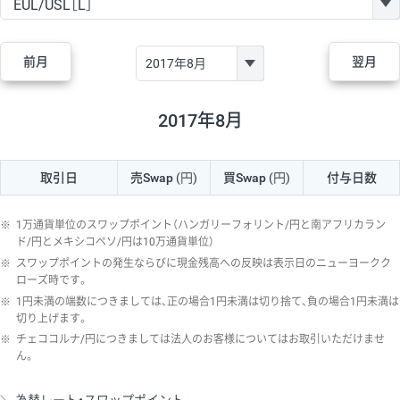
GBP/JPY
182円
84,970円
21.4円
AUD/JPY
111円
44,250円
25円
前月
翌月
NZD/JPY
48円
37,070円
12.9円
CAD/JPY
40円
44,970円
8.8円
2017年8月
CHF/JPY
28円
78,060円
3.5円
取引日
売Swap
(円)
買Swap
(円)
付与日数
TRY/JPY
25円
1,330円
187.9円
CZK/JPY
5円
3,000円
16.6円
※
1万通貨単位のスワップポイント（ハンガリーフォリント/円と南アフリカラン
PLN/JPY
70円
16,870円
41.4円
ド/円とメキシコペソ/円は10万通貨単位）
※
スワップポイントの発生ならびに現金残高への反映は表示日のニューヨークク
HUF/JPY
12円
2,000円
60円
ローズ時です。
※
1円未満の端数につきましては、正の場合1円未満は切り捨て、負の場合1円未満は
ZAR/JPY
130円
38,040円
34.1円
切り上げます。
MXN/JPY
140円
36,350円
38.5円
※
チェココルナ/円につきましては法人のお客様についてはお取引いただけませ
ん。
EUR/USD
60円
72,670円
8.2円
GBP/USD
1円
84,980円
0.1円