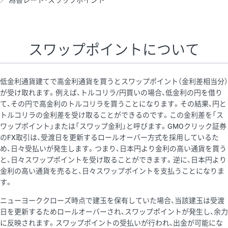
為替レート・スワップポイント
AUD/USD
12円
44,260円
2.7円
NZD/USD
27円
37,070円
7.2円
スワップポイントについて
EUR/GBP
74円
72,660円
10.1円
EUR/AUD
102円
72,650円
14円
低金利通貨建てで高金利通貨を買うとスワップポイント（金利差相当分）
GBP/AUD
32円
84,960円
3.7円
が受け取れます。例えば、トルコリラ/円買いの場合、低金利の円を借り
て、その円で高金利のトルコリラを買うことになります。その結果、円と
AUD/NZD
55円
44,260円
12.4円
トルコリラの金利差を受け取ることができるのです。この金利差を「ス
EUR/CHF
98円
72,680円
13.4円
ワップポイント」または「スワップ金利」と呼びます。GMOクリック証券
のFX取引は、受渡日を更新するロールオーバー方式を採用しているた
GBP/CHF
210円
84,990円
24.7円
め、日々受払いが発生します。つまり、日本円より金利の高い通貨を買う
USD/CHF
148円
63,050円
23.4円
と、日々スワップポイントを受け取ることができます。逆に、日本円より
金利の高い通貨を売ると、日々スワップポイントを支払うことになりま
す。
※取引証拠金は同日の当社為替レート（ニューヨーククローズ・
ニューヨーククローズ時点で建玉を保有していた場合、当該建玉は受渡
MIDレート）に基づいて算出。
日を更新するためロールオーバーされ、スワップポイントが発生し、余力
※ハンガリーフォリント/円と南アフリカランド/円とメキシコペ
に反映されます。スワップポイントの受払いが行われ、出金が可能にな
ソ/円は10万通貨単位。