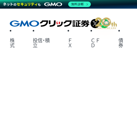
無料診断
X
LINE
株
投信・積
Ｆ
ＣＦ
債
式
立
Ｘ
Ｄ
券