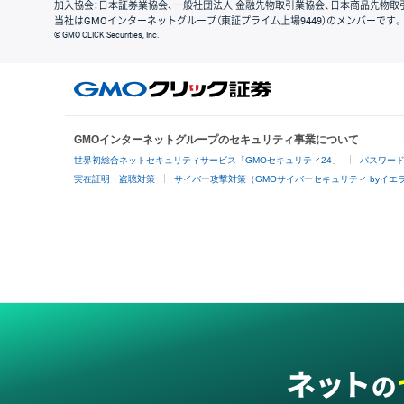
加入協会：日本証券業協会、一般社団法人 金融先物取引業協会、日本商品先物取
当社はGMOインターネットグループ（東証プライム上場9449）のメンバーです。
© GMO CLICK Securities, Inc.
GMOインターネットグループのセキュリティ事業について
世界初総合ネットセキュリティサービス「GMOセキュリティ24」
パスワー
実在証明・盗聴対策
サイバー攻撃対策（GMOサイバーセキュリティ byイエ