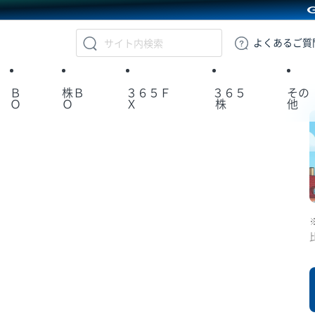
GMOクリック証券
よくある
ご質
Ｂ
株Ｂ
３６５Ｆ
３６５
その
Ｏ
Ｏ
Ｘ
株
他