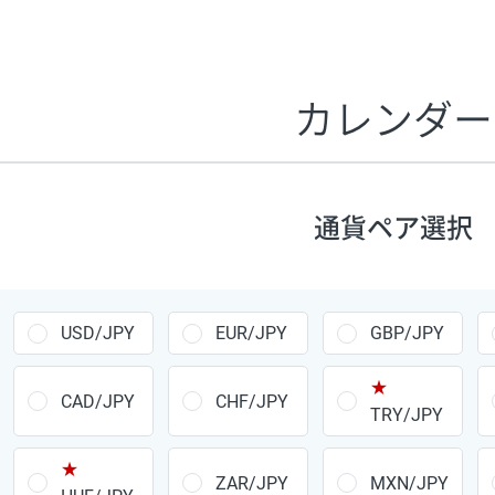
証拠金1万円あたりのスワップポイントは、取引の資金効率
CHF/JPY、EUR/USD、GBP/USD、NZD/USD、EUR/GBP、E
す。
カレンダー
1万通貨
あたりの
通貨ペア
1日の
スワップ
取引
ポイント
▲
▼
昇順
降順
通貨ペア選択
USD/JPY
154円
EUR/JPY
75円
USD/JPY
EUR/JPY
GBP/JPY
GBP/JPY
170円
★
AUD/JPY
106円
CAD/JPY
CHF/JPY
TRY/JPY
NZD/JPY
28円
★
ZAR/JPY
MXN/JPY