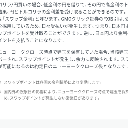
コリラ/円買いの場合、低金利の円を借りて、その円で高金利の
結果、円とトルコリラの金利差を受け取ることができるのです。
は「スワップ金利」と呼びます。GMOクリック証券のFX取引は
を採用しているため、日々受払いが発生します。つまり、日本円
ップポイントを受け取ることができます。逆に、日本円より金利
イントを支払うことになります。
ニューヨーククローズ時点で建玉を保有していた場合、当該建
バーされ、スワップポイントが発生し、余力に反映されます。ス
が可能になるのは約定日のニューヨーククローズ後となります
※
スワップポイントは各国の金利情勢により変動します。
※
国内外の祝祭日の影響により、ニューヨーククローズ時点で建玉を保
め、スワップポイントが発生しない営業日があります。