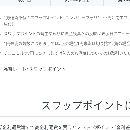
(円)
NZD/USD
41円
※
1万通貨単位のスワップポイント（ハンガリーフォリント/円と南アフリ
EUR/GBP
71円
単位）
※
スワップポイントの発生ならびに現金残高への反映は表示日のニュー
EUR/AUD
103円
※
1円未満の端数につきましては、正の場合1円未満は切り捨て、負の場
GBP/AUD
43円
※
チェココルナ/円につきましては法人のお客様についてはお取引いた
AUD/NZD
66円
為替レート・スワップポイント
EUR/CHF
111円
GBP/CHF
220円
USD/CHF
160円
スワップポイント
※取引証拠金は同日の当社為替レート（ニューヨーククローズ・MIDレ
低金利通貨建てで高金利通貨を買うとスワップポイント（金利差
※ハンガリーフォリント/円と南アフリカランド/円とメキシコペソ/円