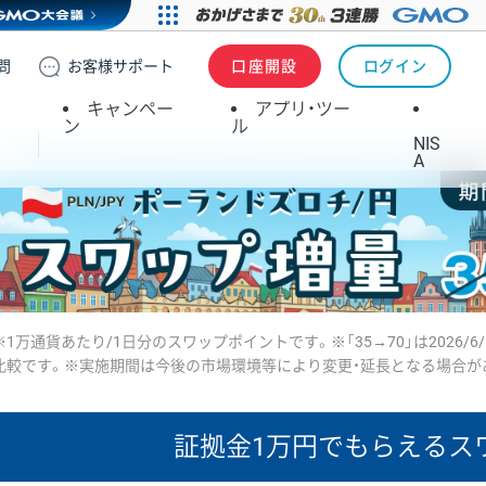
問
お客様
サポート
口座開設
ログイン
キャンペー
アプリ・ツー
ン
ル
NIS
A
※1万通貨あたり/1日分のスワップポイントです。※「35→70」は2026/6
比較です。※実施期間は今後の市場環境等により変更・延長となる場合が
証拠金1万円で
もらえるス