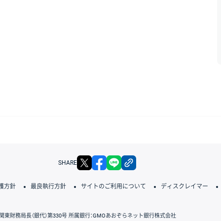
X
facebook
LINE
リンクをコピー
SHARE
護方針
最良執行方針
サイトのご利用について
ディスクレイマー
関東財務局長（銀代）第330号 所属銀行：GMOあおぞらネット銀行株式会社