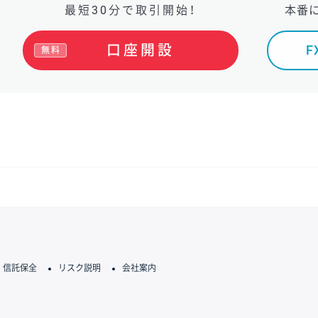
最短30分で取引開始！
本番
口座開設
無料
信託保全
リスク説明
会社案内