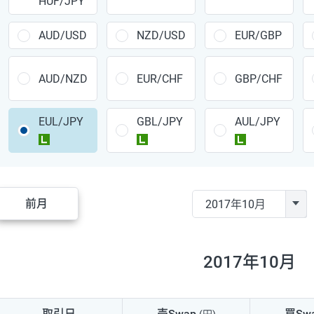
HUF/JPY
CAD/JPY
38円
CHF/JPY
34円
AUD/USD
NZD/USD
EUR/GBP
TRY/JPY
26円
AUD/NZD
EUR/CHF
GBP/CHF
CZK/JPY
7円
EUL/JPY
GBL/JPY
AUL/JPY
PLN/JPY
35円
ラージ
ラージ
ラージ
HUF/JPY
16円
ZAR/JPY
130円
前月
MXN/JPY
140円
EUR/USD
74円
2017年10月
GBP/USD
4円
AUD/USD
16円
取引日
売Swap
買Sw