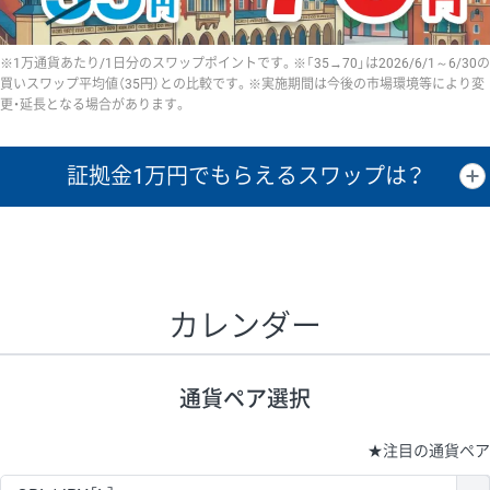
※1万通貨あたり/1日分のスワップポイントです。※「35→70」は2026/6/1～6/30の
買いスワップ平均値（35円）との比較です。※実施期間は今後の市場環境等により変
更・延長となる場合があります。
証拠金1万円で
もらえるスワップは？
証拠金1万円あたりのスワップポイントは、取引の資金効率を示した参
考値です。
CHF/JPY、EUR/USD、GBP/USD、NZD/USD、EUR/GBP、EUR/AUD、
GBP/AUDは売スワップの値です。
カレンダー
1万通貨
証拠金
あたりの
1日の
1万円あたりの
通貨ペア
取引証拠金
スワップ
ポイント
スワップ
ポイント
通貨ペア選択
▲
▼
昇順
降順
昇順
降順
昇順
降順
USD/JPY
154円
65,020円
23.6円
★
注目の通貨ペア
EUR/JPY
75円
74,270円
10円