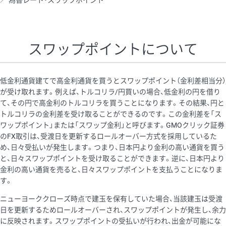
為替レート・スワップポイント
AUD/USD
16円
44,990円
3.5円
NZD/USD
41円
36,920円
11.1円
スワップポイントについて
EUR/GBP
71円
74,270円
9.5円
EUR/AUD
103円
74,270円
13.8円
低金利通貨建てで高金利通貨を買うとスワップポイント（金利差相当分）
GBP/AUD
43円
86,230円
4.9円
が受け取れます。例えば、トルコリラ/円買いの場合、低金利の円を借り
て、その円で高金利のトルコリラを買うことになります。その結果、円と
AUD/NZD
66円
44,990円
14.6円
トルコリラの金利差を受け取ることができるのです。この金利差を「ス
EUR/CHF
111円
74,270円
14.9円
ワップポイント」または「スワップ金利」と呼びます。GMOクリック証券
のFX取引は、受渡日を更新するロールオーバー方式を採用しているた
GBP/CHF
220円
86,230円
25.5円
め、日々受払いが発生します。つまり、日本円より金利の高い通貨を買う
USD/CHF
160円
65,030円
24.6円
と、日々スワップポイントを受け取ることができます。逆に、日本円より
金利の高い通貨を売ると、日々スワップポイントを支払うことになりま
す。
※取引証拠金は同日の当社為替レート（ニューヨーククローズ・
ニューヨーククローズ時点で建玉を保有していた場合、当該建玉は受渡
MIDレート）に基づいて算出。
日を更新するためロールオーバーされ、スワップポイントが発生し、余力
※ハンガリーフォリント/円と南アフリカランド/円とメキシコペ
に反映されます。スワップポイントの受払いが行われ、出金が可能にな
ソ/円は10万通貨単位。