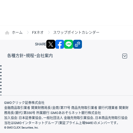
ホーム
FXネオ
スワップポイントカレンダー
X
facebook
LINE
リンクをコピー
SHARE
各種方針・規程・会社案内
取引規程・約款
サイトマップ
その他のご案内
個人情報保護方針
最良執行方針
サイトのご利用について
ディスクレイマー
信託保全
リスク説明
会社案内
GMOクリック証券株式会社
金融商品取引業者 関東財務局長（金商）第77号 商品先物取引業者 銀行代理業者 関東財
務局長（銀代）第330号 所属銀行：GMOあおぞらネット銀行株式会社
加入協会：日本証券業協会、一般社団法人 金融先物取引業協会、日本商品先物取引協会
当社はGMOインターネットグループ（東証プライム上場9449）のメンバーです。
© GMO CLICK Securities, Inc.