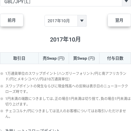
GBP/JPY
170円
86,230円
19.7円
AUD/JPY
106円
44,990円
23.5円
前月
翌月
NZD/JPY
28円
36,920円
7.5円
CAD/JPY
38円
45,810円
8.2円
2017年10月
CHF/JPY
34円
80,440円
4.2円
取引日
売Swap
(円)
買Swap
(円)
付与日数
TRY/JPY
26円
1,400円
185.7円
CZK/JPY
7円
3,060円
22.8円
※
1万通貨単位のスワップポイント（ハンガリーフォリント/円と南アフリカラン
PLN/JPY
35円
17,280円
20.2円
ド/円とメキシコペソ/円は10万通貨単位）
※
スワップポイントの発生ならびに現金残高への反映は表示日のニューヨークク
HUF/JPY
16円
2,090円
76.5円
ローズ時です。
※
1円未満の端数につきましては、正の場合1円未満は切り捨て、負の場合1円未満は
ZAR/JPY
130円
39,680円
32.7円
切り上げます。
MXN/JPY
140円
37,180円
37.6円
※
チェココルナ/円につきましては法人のお客様についてはお取引いただけませ
ん。
EUR/USD
74円
74,270円
9.9円
GBP/USD
4円
86,230円
0.4円